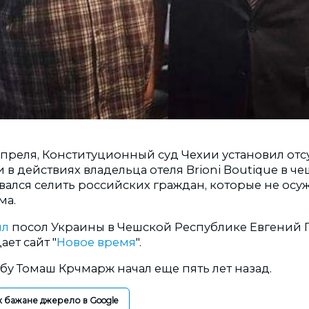
апреля, Конституционный суд Чехии установил отс
 действиях владельца отеля Brioni Boutique в че
вался селить российских граждан, которые не осу
ма.
ил
посол Украины в Чешской Республике Евгений 
ает сайт "
Новое время
".
у Томаш Крчмарж начал еще пять лет назад.
к бажане джерело в Google