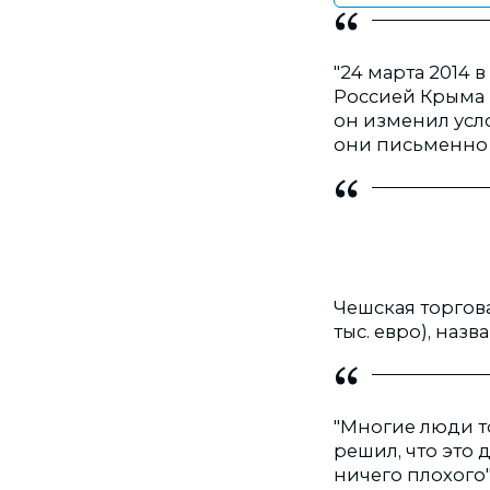
"24 марта 2014 
Россией Крыма г
он изменил усло
они письменно 
Чешская торгов
тыс. евро), наз
"Многие люди то
решил, что это 
ничего плохого"