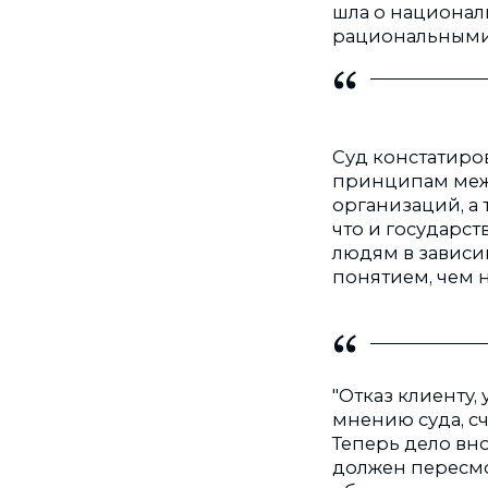
шла о национал
рациональными"
Суд констатиро
принципам меж
организаций, а
что и государс
людям в зависи
понятием, чем 
"Отказ клиенту,
мнению суда, сч
Теперь дело вн
должен пересмо