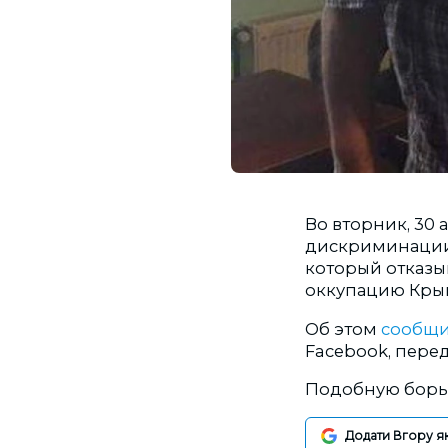
Во вторник, 30 
дискриминации в
который отказы
оккупацию Кры
Об этом
сообщ
Facebook, перед
Подобную борьб
Додати Вгору я