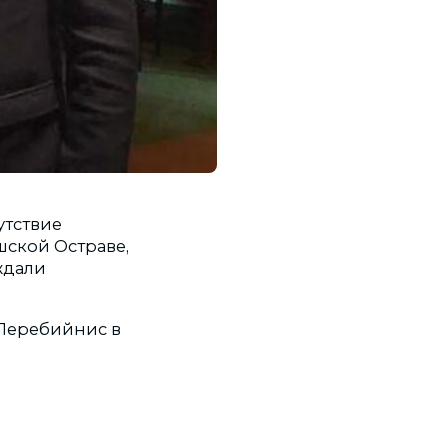
утствие
шской Остраве,
ждали
Перебийнис в