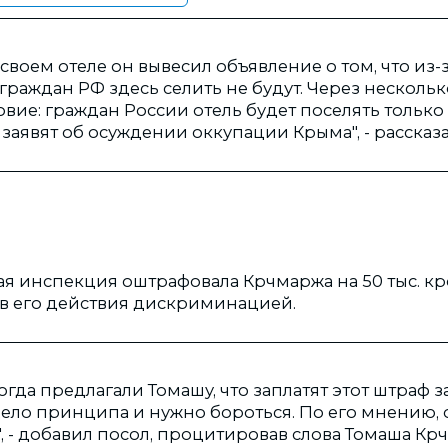
в своем отеле он вывесил объявление о том, что из
раждан РФ здесь селить не будут. Через нескольк
вие: граждан России отель будет поселять только в
заявят об осуждении оккупации Крыма", - рассказ
ая инспекция оштрафовала Крчмаржа на 50 тыс. к
вав его действия дискриминацией.
гда предлагали Томашу, что заплатят этот штраф за
дело принципа и нужно бороться. По его мнению, 
, - добавил посол, процитировав слова Томаша Кр