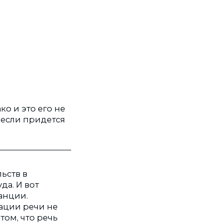
о и это его не
е если придется
ьств в
да. И вот
анции.
ации речи не
том, что речь