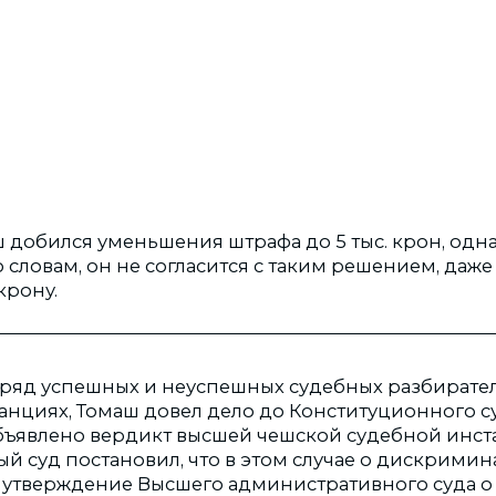
 добился уменьшения штрафа до 5 тыс. крон, однак
о словам, он не согласится с таким решением, даж
крону.
ряд успешных и неуспешных судебных разбирател
анциях, Томаш довел дело до Конституционного су
бъявлено вердикт высшей чешской судебной инст
й суд постановил, что в этом случае о дискримин
г утверждение Высшего административного суда о 