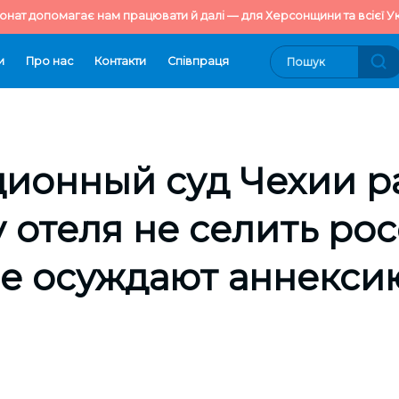
онат допомагає нам працювати й далі — для Херсонщини та всієї Ук
и
Про нас
Контакти
Cпівпраця
ционный суд Чехии 
 отеля не селить рос
не осуждают аннекс