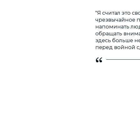
"Я считал это с
чрезвычайное по
напоминать люд
обращать вниман
здесь больше не 
перед войной сд