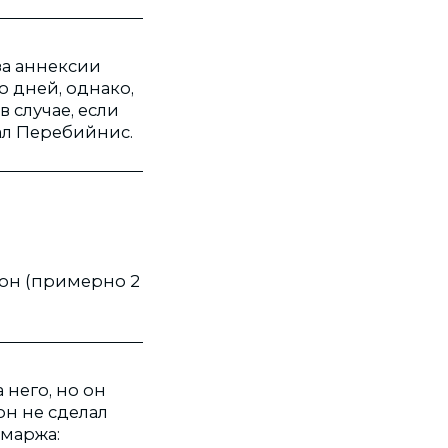
-за аннексии
о дней, однако,
 случае, если
ал Перебийнис.
рон (примерно 2
 него, но он
он не сделал
чмаржа: