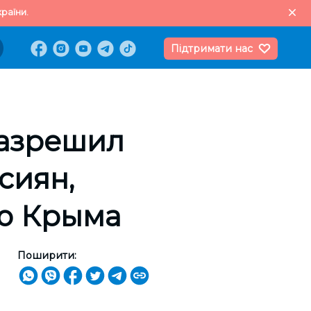
раїни.
Підтримати нас
разрешил
сиян,
ию Крыма
Поширити: