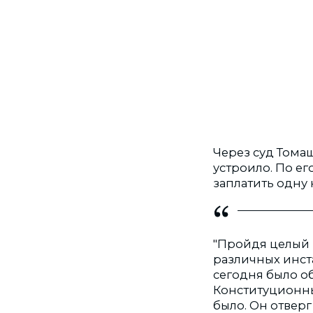
Через суд Томаш
устроило. По ег
заплатить одну 
"Пройдя целый 
различных инст
сегодня было о
Конституционны
было. Он отвер