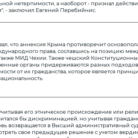
ьной нетерпимости, а наоборот - признал действи
, - заключил Евгений Перебийнис.
вал, что аннексия Крыма противоречит основопо
дународного права, сославшись на позицию ме
 также МИД Чехии. Также чешский Конституционный
твенные органы придерживаются разных подходов
мости от их гражданства, которое является прин
национальность.
 учитывая его этническое происхождение или рели
итался бы дискриминацией, но учитывая гражданст
овь возвращается в Высший административный су
треть свое предыдущее решение с учетом вердик