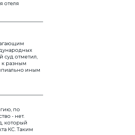
я отеля
лагающим
ждународных
 суд отметил,
 к разным
ципиально иным
гию, по
во - нет.
д, который
та КС. Таким