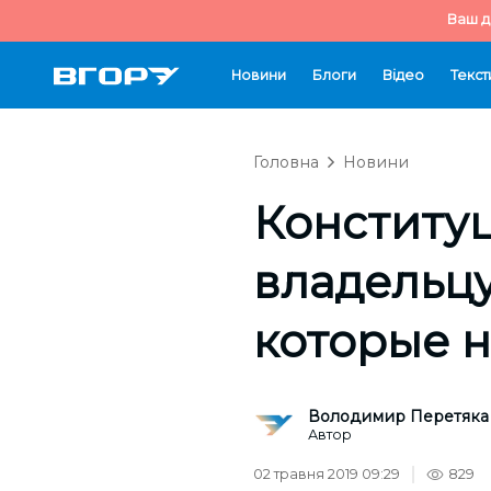
Ваш д
Новини
Блоги
Відео
Текст
Головна
Новини
Конститу
владельцу
которые 
Володимир Перетяка
Автор
02 травня 2019 09:29
829