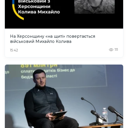
На Херсонщину «на щиті» повертається
військовий Михайло Колива
111
15:42