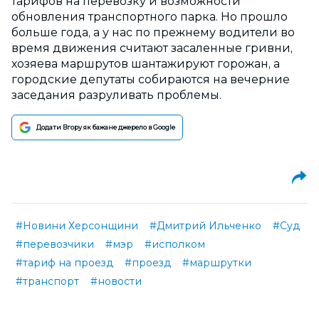
тарифов на перевозку и возможности
обновления транспортного парка. Но прошло
больше года, а у нас по прежнему водители во
время движения считают засаленные гривни,
хозяева маршрутов шантажируют горожан, а
городские депутаты собираются на вечерние
заседания разруливать проблемы.
Додати Вгору як бажане джерело в Google
#Новини Херсонщини
#Дмитрий Ильченко
#Суд
#перевозчики
#мэр
#исполком
#тариф на проезд
#проезд
#маршрутки
#транспорт
#новости