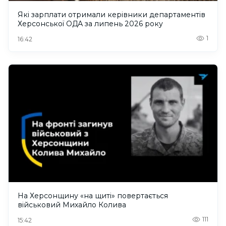
Які зарплати отримали керівники департаментів
Херсонської ОДА за липень 2026 року
1
16:42
На Херсонщину «на щиті» повертається
військовий Михайло Колива
111
15:42