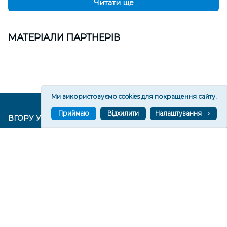
Читати ще
МАТЕРІАЛИ ПАРТНЕРІВ
Ми використовуємо cookies для покращення сайту.
Приймаю
Відхилити
Налаштування
ВГОРУ У СОЦМЕРЕЖАХ ТА МЕСЕНДЖЕРАХ
VGORU.ORG В GOOGLE NEWS
VGORU.ORG в GOOGLE NEWS
Підписуйтеся, щоб знати останні новини Херсона та
Херсонщини сьогодні
Підписатися