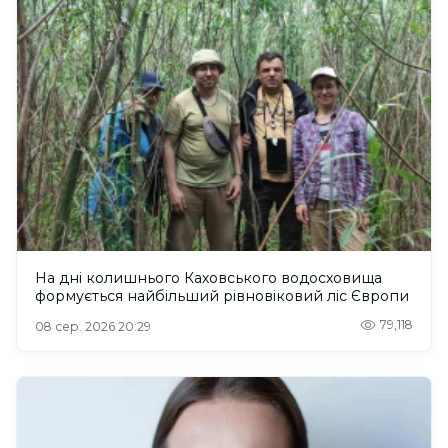
На дні колишнього Каховського водосховища
формується найбільший рівновіковий ліс Європи
79,118
08 сер. 2026 20:29