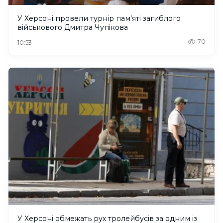
У Херсоні провели турнір пам’яті загиблого
військового Дмитра Чупікова
70
10:53
У Херсоні обмежать рух тролейбусів за одним із