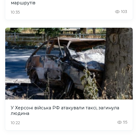
маршрутів
103
10:35
У Херсоні війська РФ атакували таксі, загинула
людина
95
10:22