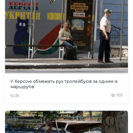
У Херсоні обмежать рух тролейбусів за одним із
маршрутів
103
10:35