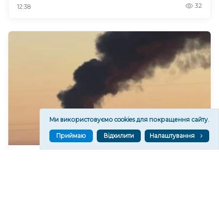
32
12:38
Ми використовуємо cookies для покращення сайту.
Приймаю
Відхилити
Налаштування
ЗСУ завдали удару по ретранслятору російських
військ на окупованій частині Херсонщини
138
11:59