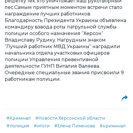
решетку тех, кто уничтожает наш рукотворный
лес.Самым приятным моментом встречи стало
награждение лучших работников.
Благодарность Президента Украины объявлена
командиру взвода роты патрульной службы
полиции особого назначения “Херсон”
Владиславу Рудику. Нагрудным знаком
“Лучший работник МВД Украины” наградили
начальника отдела участковых офицеров
полиции Управления превентивной
деятельности ГУНП Виталия Валяева.
Очередные специальные звания присвоили 9
работникам полиции.
#Кримінал
#Новости Херсонской области
#полиция
#итоги
#Елена Пименова
#криминал