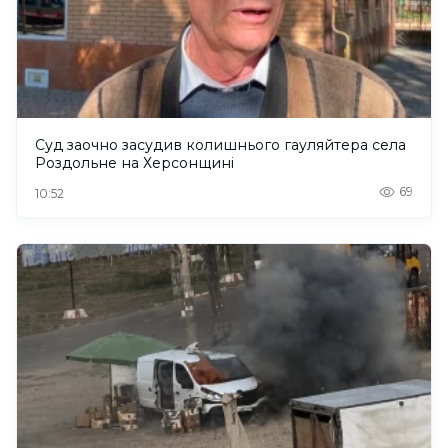
Суд заочно засудив колишнього гауляйтера села
Роздольне на Херсонщині
69
10:52