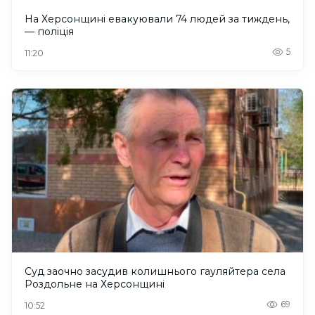
На Херсонщині евакуювали 74 людей за тиждень,
— поліція
5
11:20
Суд заочно засудив колишнього гауляйтера села
Роздольне на Херсонщині
69
10:52