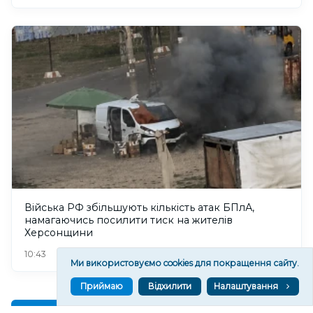
Війська РФ збільшують кількість атак БПлА,
намагаючись посилити тиск на жителів
Херсонщини
101
10:43
Ми використовуємо cookies для покращення сайту.
Приймаю
Відхилити
Налаштування
Читати ще