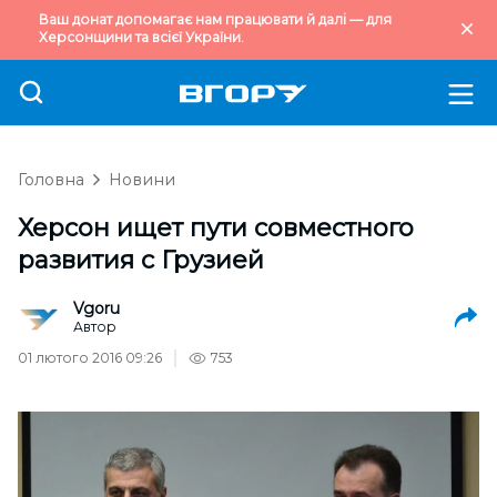
Ваш донат допомагає нам працювати й далі — для
Херсонщини та всієї України.
Головна
Новини
Херсон ищет пути совместного
развития с Грузией
Vgoru
Автор
01 лютого 2016 09:26
753