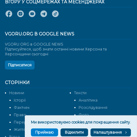
ВГОРУ У СОЦМЕРЕЖАХ ТА МЕСЕНДЖЕРАХ
VGORU.ORG В GOOGLE NEWS
VGORU.ORG в GOOGLE NEWS
Підписуйтеся, щоб знати останні новини Херсона та
Херсонщини сьогодні
Підписатися
СТОРІНКИ
Новини
Тексти
Історії
Аналітика
Фактчек
Розслідування
Право
Фото
Перерва на каву
Ми використовуємо cookies для покращення сайту.
Промо
Життя
Блоги
Приймаю
Відхилити
Налаштування
Відео
Архів