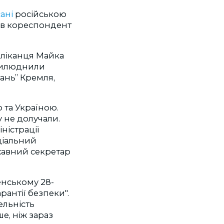
ані
російською
чив кореспондент
бліканця Майка
прилюднили
ань” Кремля,
 та Україною.
 не долучали.
ністрації
ціальний
жавний секретар
енському 28-
рантії безпеки".
ельність
е, ніж зараз