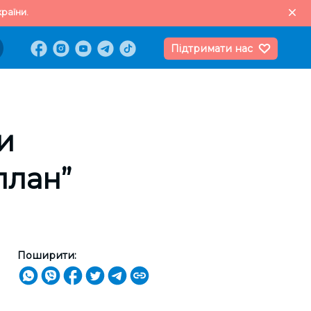
раїни.
Підтримати нас
и
план”
Поширити: