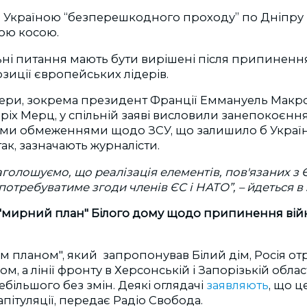
Україною “безперешкодного проходу” по Дніпру 
ою косою.
ьні питання мають бути вирішені після припиненн
зиції європейських лідерів.
дери, зокрема президент Франції Еммануель Макро
іх Мерц, у спільній заяві висловили занепокоєнн
ми обмеженнями щодо ЗСУ, що залишило б Украї
так, зазначають журналісти.
голошуємо, що реалізація елементів, пов'язаних з
потребуватиме згоди членів ЄС і НАТО”,
–
йдеться в 
"мирний план" Білого дому щодо припинення війн
м планом", який запропонував Білий дім, Росія о
м, а лінії фронту в Херсонській і Запорізькій облас
більшого без змін. Деякі оглядачі
заявляють
, що ц
пітуляції, передає Радіо Свобода.