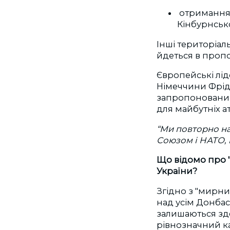
отримання 
Кінбурнськ
Інші територіал
йдеться в пропо
Європейські лі
Німеччини Фрідр
запропоновани
для майбутніх а
“Ми повторно на
Союзом і НАТО, 
Що відомо про 
України?
Згідно з "мирни
над усім Донбасо
залишаються зде
рівнозначний ка