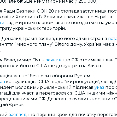
0), але більше ніж у мирний час (~250 000).
ня Ради Безпеки ООН 20 листопада заступниця пос
країни Христина Гайовишин заявила, що Україна
ти
над мирним планом, але не погодиться на умови
рату українських територій.
Дональд Трамп заявив, що його адміністрація
вст
няття “мирного плану” Білого дому. Україна має 
.
ля Володимир Путін
заявив
, що РФ отримала план Т
орювали його із США ще до зустрічі на Алясці.
національної безпеки і оборони Рустем
вав
консультації з США щодо "мирної угоди", які від
зидент Володимир Зеленський підписав
указ
про 
егації для участі в переговорах зі США, іншими м
представниками РФ. Делегацію очолить керівник О
рій Єрмак.
ький
заявляв
, що перший крок для початку перегов