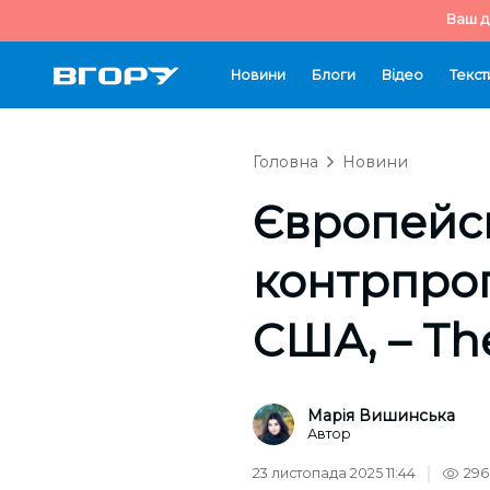
Ваш д
Новини
Блоги
Відео
Текст
Головна
Новини
Європейсь
контрпроп
США, – Th
Марія Вишинська
Автор
23 листопада 2025 11:44
296