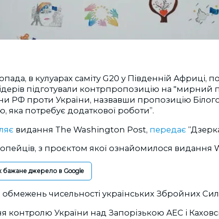
топада,
в кулуарах саміту G20 у Південній Африці, п
дерів підготували контрпропозицію на "
мирний п
ни РФ проти України, назвавши пропозицію Білого
ю, яка потребує додаткової роботи”.
ляє
видання
The Washington Post,
передає
“Дзерк
опейців, з проєктом якої ознайомилося видання W
к бажане джерело в Google
д обмежень чисельності українських Збройних Сил
я контролю України над Запорізькою АЕС і Кахов