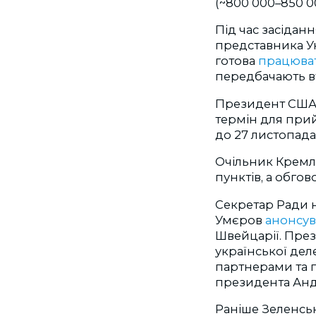
(~800 000–850 00
Під час засідан
представника У
готова
працюва
передбачають вт
Президент США 
термін для прий
до 27 листопада
Очільник Крем
пунктів, а обгов
Секретар Ради 
Умєров
анонсу
Швейцарії. Пре
української дел
партнерами та 
президента Анд
Раніше Зеленс