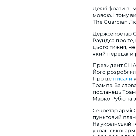
Деякі фрази в “
мовою. І тому в
The Guardian Лю
Держсекретар 
Раундса про те,
цього тижня, н
який передали 
Президент США
Його розробляли
Про це
писали
Трампа. За слов
посланець Трамп
Марко Рубіо та
Секретар армії
пунктовий план,
На українській т
української арм