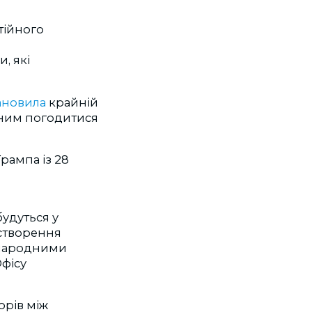
тійного
, які
ановила
крайній
з ним погодитися
рампа із 28
будуться у
створення
іжнародними
фісу
орів між