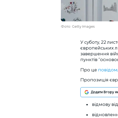
Фото: Getty Images
У суботу, 22 лис
європейських лі
завершення вій
пунктів “осново
Про це
повідом
Пропозиція євр
Додати Вгору я
відмову ві
відновленн