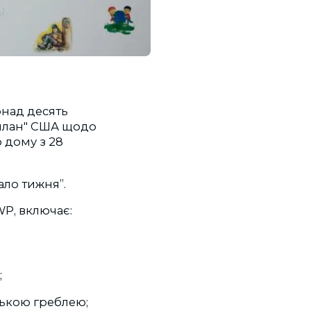
онад десять
лан" США
щодо
 дому з 28
ало тижня”.
P, включає:
;
ською греблею;