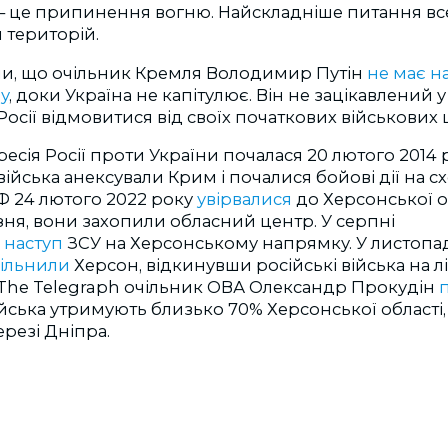
 – це припинення вогню. Найскладніше питання вс
 територій.
ли, що очільник Кремля Володимир Путін
не має н
ну
, доки Україна не капітулює. Він не зацікавлений у
Росії відмовитися від своїх початкових військових 
есія Росії проти України почалася 20 лютого 2014 р
війська анексували Крим і почалися бойові дії на сх
РФ 24 лютого 2022 року
увірвалися
до Херсонської об
езня, вони захопили обласний центр. У серпні
я
наступ
ЗСУ на Херсонському напрямку. У листопад
вільнили
Херсон, відкинувши російські війська на 
і The Telegraph очільник ОВА Олександр Прокудін
ійська утримують близько 70% Херсонської області
ерезі Дніпра.