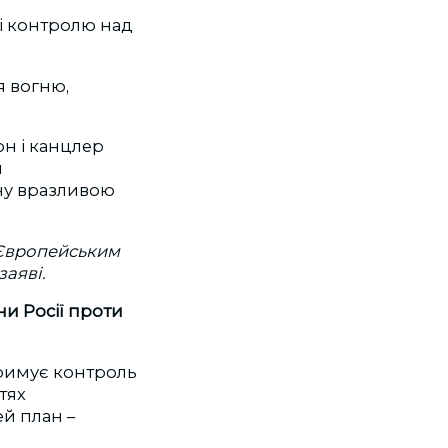
і контролю над
я вогню,
н і канцлер
я
ну вразливою
 Європейським
заяві.
и Росії проти
тримує контроль
тях
ей план –