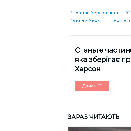
#Новини Херсонщини
#Є
#війна в Україні
#геополіт
Cтаньте частин
яка зберігає п
Херсон
Донат
ЗАРАЗ ЧИТАЮТЬ