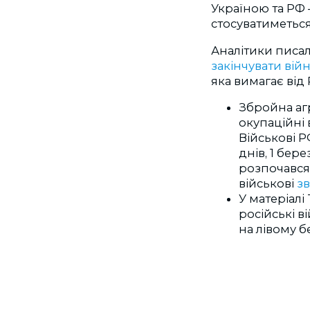
Україною та РФ
стосуватиметься
Аналітики писа
закінчувати вій
яка вимагає від 
Збройна агр
окупаційні 
Військові 
днів, 1 бер
розпочавс
військові
з
У матеріал
російські в
на лівому б