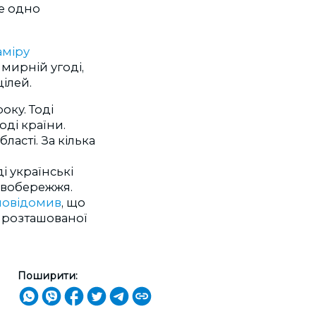
е одно
аміру
 мирній угоді,
цілей.
оку. Тоді
оді країни.
ласті. За кілька
і українські
лівобережжя.
повідомив
, що
, розташованої
Поширити: