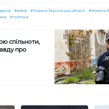
вропа
#війна
#Новини Херсонської області
#Новини Х
ика
#політика
ою спільноти,
равду про