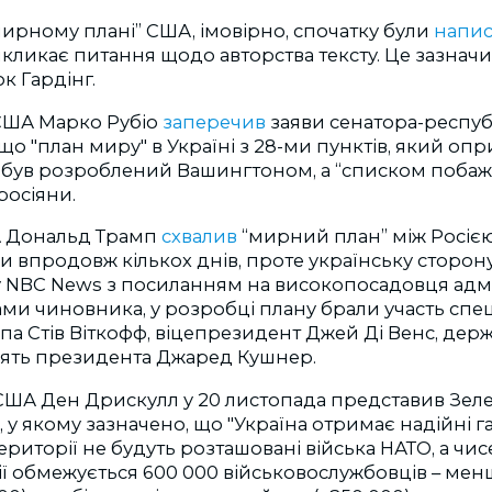
мирному плані” США, імовірно, спочатку були
напис
икликає питання щодо авторства тексту. Це зазна
к Гардінг.
США Марко Рубіо
заперечив
заяви сенатора-респу
 що "план миру" в Україні з 28-ми пунктів, який о
е був розроблений Вашингтоном, а “списком побаж
росіяни.
 Дональд Трамп
схвалив
“мирний план” між Росією
 впродовж кількох днів, проте українську сторону
у NBC News з посиланням на високопосадовця адмі
ами чиновника, у розробці плану брали участь спе
а Стів Віткофф, віцепрезидент Джей Ді Венс, дер
 зять президента Джаред Кушнер.
 США Ден Дрискулл у 20 листопада представив Зел
 у якому зазначено, що "Україна отримає надійні га
ериторії не будуть розташовані війська НАТО, а чис
ії обмежується 600 000 військовослужбовців – менш