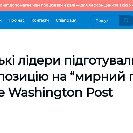
онат допомагає нам працювати й далі — для Херсонщини та всієї Ук
и
Про нас
Контакти
Cпівпраця
кі лідери підготувал
озицію на “мирний 
e Washington Post