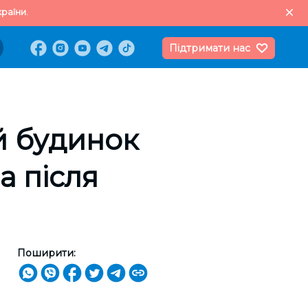
раїни.
Підтримати нас
й будинок
а після
Поширити: