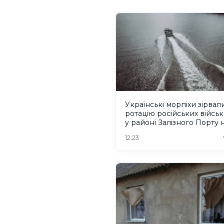
Українські морпіхи зірвал
ротацію російських війсь
у районі Залізного Порту 
Херсонщині. ВІДЕО
12:23