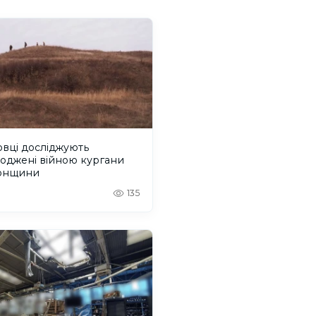
вці досліджують
оджені війною кургани
онщини
135