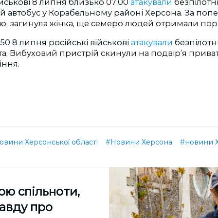
ійськові 8 липня близько 07:00
атакували
безпілот
 автобус у Корабельному районі Херсона. За по
ю, загинула жінка, ще семеро людей отримали пор
50 8 липня російські військові
атакували
безпілот
та. Вибуховий пристрій скинули на подвір’я прива
іння.
овини Херсонської області
#Новини Херсона
#новини 
ою спільноти,
равду про