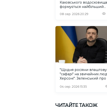
Каховського водосховища
формується найбільший
рівновіковий ліс Європи
08 сер. 2026 20:29
"Щодня росіяни влаштов
"сафарі" на звичайних лю
Херсоні": Зеленський про
російського дрона
04 сер. 2026 15:35
ЧИТАЙТЕ ТАКОЖ