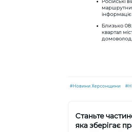
Російські в
маршрутний
інформаціє
Близько 08:
квартал міс
домоволод
#Новини Херсонщини
#Н
Cтаньте частин
яка зберігає п