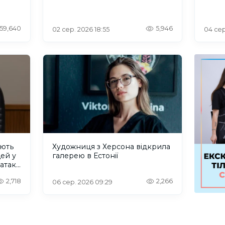
59,640
5,946
02 сер. 2026 18:55
04 сер
ують
Художниця з Херсона відкрила
дей у
галерею в Естонії
 атаку
2,718
2,266
06 сер. 2026 09:29