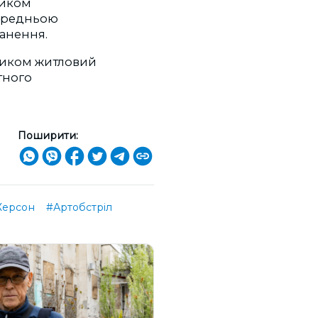
ником
передньою
анення.
ником житловий
тного
Поширити:
Херсон
#Артобстріл