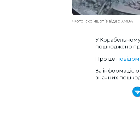
Фото: скріншот із відео ХМВА
У Корабельному 
пошкоджено при
Про це
повідом
За інформацією 
значних пошкод