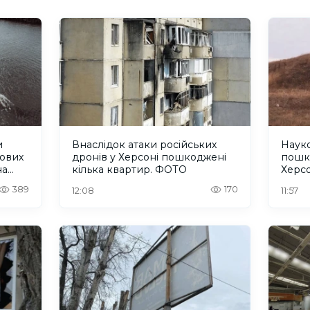
и
Внаслідок атаки російських
Науко
кових
дронів у Херсоні пошкоджені
пошк
на
кілька квартир. ФОТО
Херс
389
170
12:08
11:57