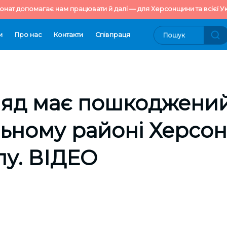
онат допомагає нам працювати й далі — для Херсонщини та всієї Ук
и
Про нас
Контакти
Cпівпраця
ляд має пошкоджени
ьному районі Херсон
лу. ВІДЕО