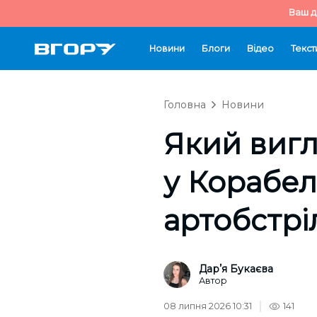
Ваш д
Новини
Блоги
Відео
Текст
Головна
Новини
Який виг
у Корабел
артобстрі
Дарʼя Букаєва
Автор
08 липня 2026 10:31
141