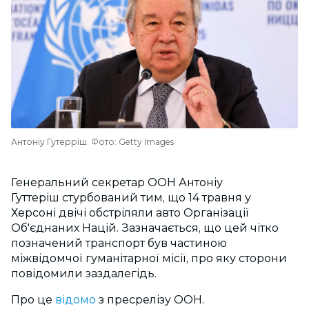
Антоніу Гутерріш. Фото: Getty Images
Генеральний секретар ООН
Антоніу
Гуттеріш
стурбований тим, що 14 травня у
Херсоні двічі обстріляли авто Організації
Об'єднаних Націй. Зазначається, що цей чітко
позначений транспорт був частиною
міжвідомчої гуманітарної місії, про яку сторони
повідомили заздалегідь.
Про це
відомо
з
пресрелізу ООН.