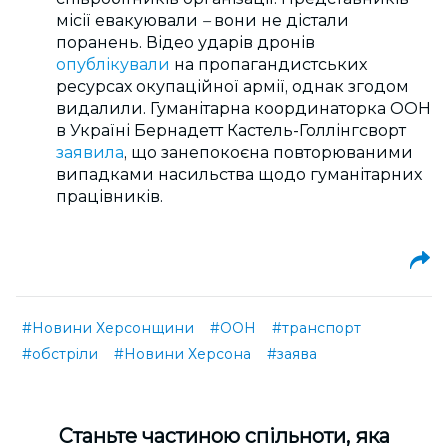
місії евакуювали
–
вони не дістали
поранень.
Відео ударів дронів
опублікували
на пропагандистських
ресурсах окупаційної армії, однак згодом
видалили.
Гуманітарна координаторка ООН
в Україні Бернадетт Кастель-Голлінгсворт
заявила
, що занепокоєна повторюваними
випадками насильства щодо гуманітарних
працівників.
#Новини Херсонщини
#ООН
#транспорт
#обстріли
#Новини Херсона
#заява
Cтаньте частиною спільноти, яка