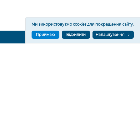
Ми використовуємо cookies для покращення сайту.
Приймаю
Відхилити
Налаштування
ВГОРУ У СОЦМЕРЕЖАХ ТА МЕСЕНДЖЕРАХ
VGORU.ORG В GOOGLE NEWS
VGORU.ORG в GOOGLE NEWS
Підписуйтеся, щоб знати останні новини Херсона та
Херсонщини сьогодні
Підписатися
СТОРІНКИ
Новини
Тексти