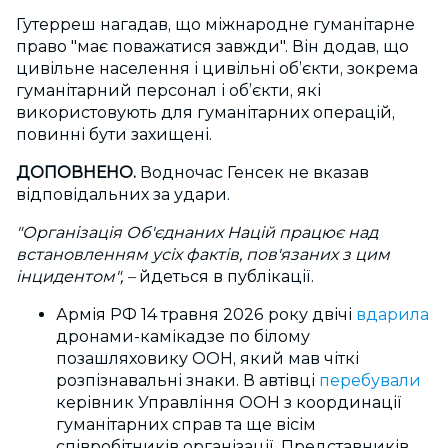
Гутерреш нагадав, що міжнародне гуманітарне
право "має поважатися завжди". Він додав, що
цивільне населення і цивільні об’єкти, зокрема
гуманітарний персонал і об’єкти, які
використовують для гуманітарних операцій,
повинні бути захищені.
ДОПОВНЕНО.
Водночас Генсек не вказав
відповідальних за удари.
"Організація Об'єднаних Націй працює над
встановленням усіх фактів, пов'язаних з цим
інцидентом", –
йдеться в публікації.
Армія РФ 14 травня 2026 року двічі
вдарила
дронами-камікадзе по білому
позашляховику ООН, який мав чіткі
розпізнавальні знаки. В автівці
перебували
керівник Управління ООН з координації
гуманітарних справ та ще вісім
співробітників організації. Представників