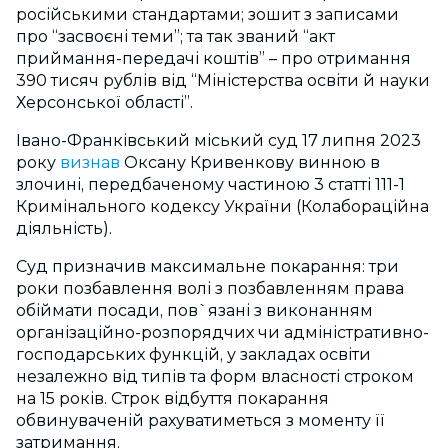
російськими стандартами; зошит з записами
про “засвоєні теми”; та так званий “акт
приймання-передачі коштів” – про отримання
390 тисяч рублів від “Міністерства освіти й науки
Херсонської області”.
Івано-Франківський міський суд 17 липня 2023
року
визнав
Оксану Кривенкову винною в
злочині, передбаченому частиною 3 статті 111-1
Кримінального кодексу України (Колабораційна
діяльність).
Суд призначив максимальне покарання: три
роки позбавлення волі з позбавленням права
обіймати посади, пов`язані з виконанням
організаційно-розпорядчих чи адміністративно-
господарських функцій, у закладах освіти
незалежно від типів та форм власності строком
на 15 років. Строк відбуття покарання
обвинуваченій рахуватиметься з моменту її
затримання.