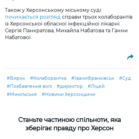
Також у Херсонському міському суді
починається розгляд
справи трьох колаборантів
із Херсонської обласної інфекційної лікарні:
Сергія Панкратова, Михайла Набатова та Ганни
Набатової.
#Вирок
#Колаборантка
#ІваноФранківськ
#Суд
#Позбавлення волі
#директор
#Ліцей
#Микільське
#Новини Херсонщини
Cтаньте частиною спільноти, яка
зберігає правду про Херсон