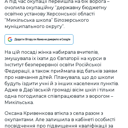
А під час окупації перейшла на бік ворога –
очолила окупаційну “державну бюджетну
освітню установу Херсонської області
“Микільська школа” Білозерського
муніципального округу”.
Додати Вгору як бажане джерело в Google
На цій посаді жінка набирала вчителів,
змушувала їх їхати до Євпаторії на курси в
Інститут безперервної освіти Російської
Федерації, а також приймала від батьків заяви
про навчання дітей. Планувала, що до школи
будуть їздити учні й з інших населених пунктів.
Адже в Дар’ївській громаді вісім шкіл і тільки
одна погодилася співпрацювати з ворогом –
Микільська.
Оксана Кривенкова втікла з села разом з
окупантами. Але залишила в кабінеті особисті
посвідчення про підвищення кваліфікації за