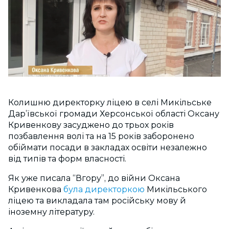
Колишню директорку ліцею в селі Микільське
Дар’ївської громади Херсонської області Оксану
Кривенкову засуджено до трьох років
позбавлення волі та на 15 років заборонено
обіймати посади в закладах освіти незалежно
від типів та форм власності.
Як уже писала “Вгору”, до війни Оксана
Кривенкова
була директоркою
Микільського
ліцею та викладала там російську мову й
іноземну літературу.