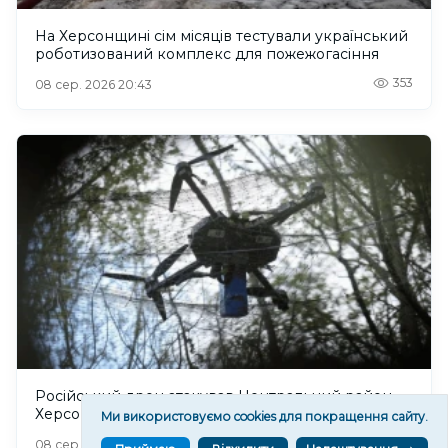
На Херсонщині сім місяців тестували український
роботизований комплекс для пожежогасіння
353
08 сер. 2026 20:43
Російський дрон атакував Центральний район
Херсона: поранено чоловіка
Ми використовуємо cookies для покращення сайту.
430
08 сер. 2026 20:39