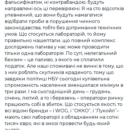
фальсифікатом, ні контрабандою, будуть
направлені ось ці перевіряючі. Я на сто відсотків
упевнений, що вони будуть намагатися
відібрати проби в порушення чинного
законодавства, тобто без дотримання технічних
умов. Що стосується лабораторій, то йому
правильно нашептали, що повний комплекс
досліджень палива у нас може проводити
тільки одна лабораторія. По суті, нелегальний
бензин – це паливо, з якого не сплатили
податок. Але наші споживачі не винні в тому, що
з них роблять скупників краденого, тому що
завдяки політиці НБУ сьогодні купівельна
спроможність населення зменшилася мінімум в
три рази. І на сьогоднішній день – грудень,
січень, лютий, а то і березень – оператори ринку
працюють собі в збиток. Що стосується якості, то
всі відомі бренди – і WOG, і “ОККО”, і “Лукойл”–
мають свої лабораторії з обладнанням на сотні
тисяч євро, які в змозі провести будь-який
аналіз.