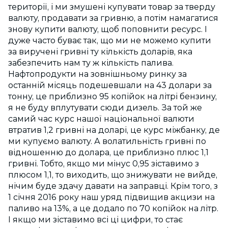
території, і ми змушені купувати товар за тверду
валюту, продавати за гривню, а потім намагатися
знову купити валюту, щоб поповнити ресурс. І
дуже часто буває так, що ми не можемо купити
за виручені гривні ту кількість доларів, яка
забезпечить нам ту ж кількість палива.
Нафтопродукти на зовнішньому ринку за
останній місяць подешевшали на 43 долари за
тонну, це приблизно 95 копійок на літрі бензину,
я не буду вплутувати сюди дизель. За той же
самий час курс нашої національної валюти
втратив 1,2 гривні на доларі, це курс міжбанку, де
ми купуємо валюту. А волатильність гривні по
відношенню до долара, це приблизно плюс 1,1
гривні. Тобто, якщо ми мінус 0,95 зіставимо з
плюсом 1,1, то виходить, що знижувати не вийде,
нічим буде здачу давати на заправці. Крім того, з
1 січня 2016 року наш уряд підвищив акцизи на
паливо на 13%, а це додало по 70 копійок на літр.
І якщо ми зіставимо всі ці цифри, то стає