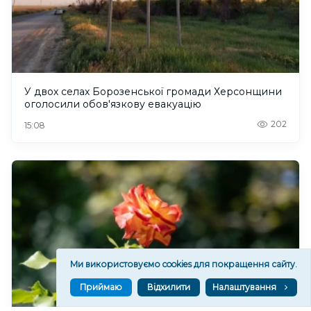
У двох селах Борозенської громади Херсонщини
оголосили обов'язкову евакуацію
202
15:08
Ми використовуємо cookies для покращення сайту.
Приймаю
Відхилити
Налаштування