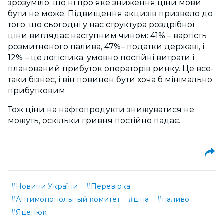
зрозуміло, що ні про яке зниження ціни мови
бути не може. Підвищення акцизів призвело до
того, що сьогодні у нас структура роздрібної
ціни виглядає наступним чином: 41% – вартість
розмитненого палива, 47%– податки державі, і
12% – це логістика, умовно постійні витрати і
планований прибуток операторів ринку. Це все-
таки бізнес, і він повинен бути хоча б мінімально
прибутковим.
Тож ціни на нафтопродукти знижуватися не
можуть, оскільки гривня постійно падає.
#Новини України
#Перевірка
#Антимонопольный комитет
#ціна
#паливо
#Яценюк