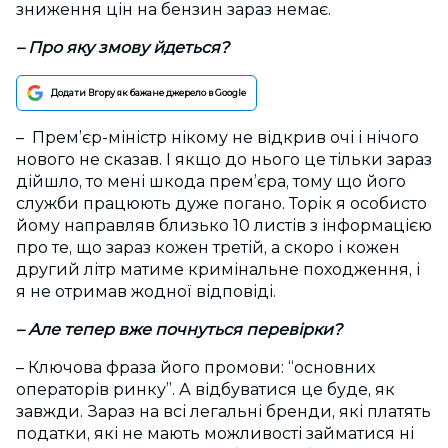
зниження цін на бензин зараз немає.
– Про яку змову йдеться?
Додати Вгору як бажане джерело в Google
– Прем’єр-міністр нікому не відкрив очі і нічого
нового не сказав. І якщо до нього це тільки зараз
дійшло, то мені шкода прем’єра, тому що його
служби працюють дуже погано. Торік я особисто
йому направляв близько 10 листів з інформацією
про те, що зараз кожен третій, а скоро і кожен
другий літр матиме кримінальне походження, і
я не отримав жодної відповіді.
– Але тепер вже почнуться перевірки?
– Ключова фраза його промови: “основних
операторів ринку”. А відбуватися це буде, як
завжди. Зараз на всі легальні бренди, які платять
податки, які не мають можливості займатися ні