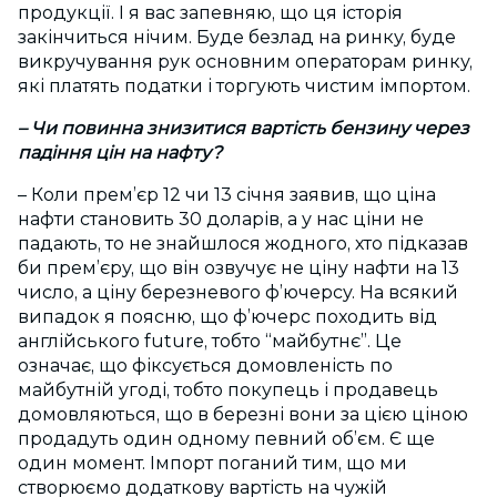
продукції. І я вас запевняю, що ця історія
закінчиться нічим. Буде безлад на ринку, буде
викручування рук основним операторам ринку,
які платять податки і торгують чистим імпортом.
– Чи повинна знизитися вартість бензину через
падіння цін на нафту?
– Коли прем’єр 12 чи 13 січня заявив, що ціна
нафти становить 30 доларів, а у нас ціни не
падають, то не знайшлося жодного, хто підказав
би прем’єру, що він озвучує не ціну нафти на 13
число, а ціну березневого ф’ючерсу. На всякий
випадок я поясню, що ф’ючерс походить від
англійського future, тобто “майбутнє”. Це
означає, що фіксується домовленість по
майбутній угоді, тобто покупець і продавець
домовляються, що в березні вони за цією ціною
продадуть один одному певний об’єм. Є ще
один момент. Імпорт поганий тим, що ми
створюємо додаткову вартість на чужій