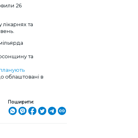
овили 26
 лікарнях та
ивень.
 мільярда
рсонщину та
планують
що облаштовані в
Поширити: