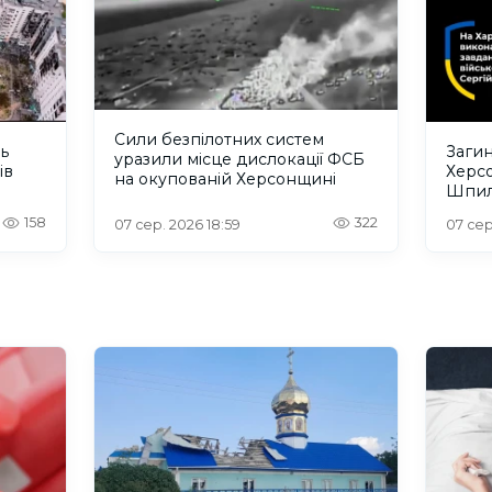
Сили безпілотних систем
ть
Загин
уразили місце дислокації ФСБ
ів
Херс
на окупованій Херсонщині
Шпил
відбу
158
322
07 сер. 2026 18:59
07 сер