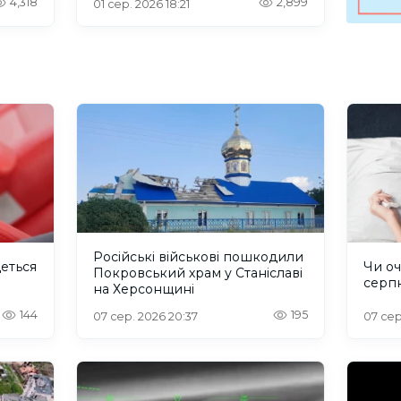
4,318
2,899
01 сер. 2026 18:21
Російські військові пошкодили
деться
Чи оч
Покровський храм у Станіславі
серп
на Херсонщині
144
195
07 сер. 2026 20:37
07 сер