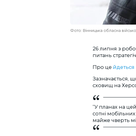
Фото: Вінницька обласна військо
26 липня з робо
питань стратегі
Про це
йдеться
Зазначається, щ
сховищ на Херс
“У планах на цей
сотні мобільних
майже чверть мі