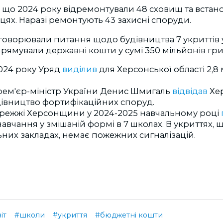
, що 2024 року відремонтували 48 сховищ та встан
ицях. Наразі ремонтують 43 захисні споруди.
говорювали питання щодо будівництва 7 укриттів у
спрямували державні кошти у сумі 350 мільйонів гр
2024 року Уряд
виділив
для Херсонської області 2,8
рем'єр-міністр України Денис Шмигаль
відвідав
Хе
дівництво фортифікаційних споруд.
режжі Херсонщини у 2024-2025 навчальному році
авчання у змішаній формі в 7 школах. В укриттях, 
них закладах, немає пожежних сигналізацій.
іт
#школи
#укриття
#бюджетні кошти