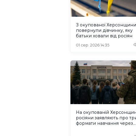
З окупованої Херсонщин
повернули дівчинку, яку
батьки ховали від росіян
01 сер. 2026 14:35
На окупованій Херсонщин
росіяни заявляють про тр
формати навчання через
проблеми зі світлом та
інтернетом