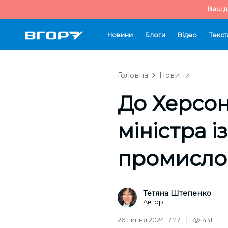
Ваш д
Новини
Блоги
Відео
Текст
Головна
Новини
До Херсон
міністра і
промислов
Тетяна Штепенко
Автор
26 липня 2024 17:27
431