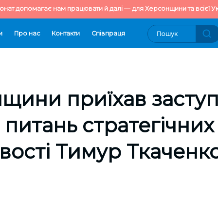
онат допомагає нам працювати й далі — для Херсонщини та всієї Ук
и
Про нас
Контакти
Cпівпраця
щини приїхав засту
з питань стратегічних
ості Тимур Ткаченк