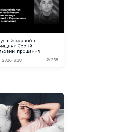
ув військовий з
онщини Сергій
ьовий: прощання
деться на Одещині
268
. 2026 18:28