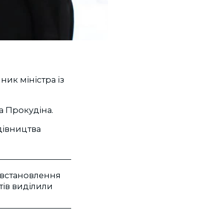
ик міністра із
а Прокудіна.
дівництва
а встановлення
тів виділили