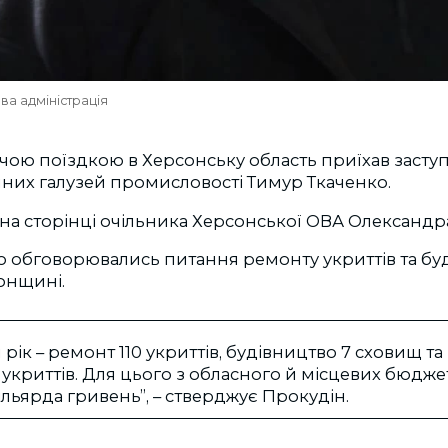
ва адміністрація
чою поїздкою в Херсонську область приїхав заступн
чних галузей промисловості Тимур Ткаченко.
на сторінці очільника Херсонської ОВА Олександр
о обговорювались питання ремонту укриттів та бу
онщині.
 рік – ремонт 110 укриттів, будівництво 7 сховищ т
 укриттів. Для цього з обласного й місцевих бюдже
льярда гривень”, – стверджує Прокудін.