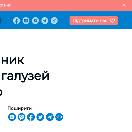
раїни.
Підтримати нас
пник
 галузей
о
Поширити: