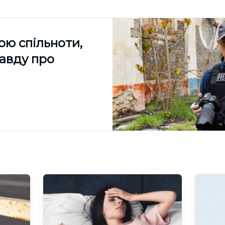
ою спільноти,
равду про