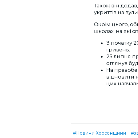
Також він додав
укриттів на вул
Окрім цього, об
школах, на які 
З початку 
гривень.
25 липня п
оглянув бу
На правобе
відновити н
цих навчаль
#Новини Херсонщини
#зв