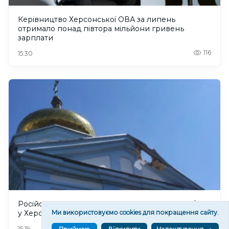
Керівництво Херсонської ОВА за липень
отримало понад півтора мільйони гривень
зарплати
116
15:30
Російський дрон пошкодив Стрітенський собор
у Херсоні. ФОТО
Ми використовуємо cookies для покращення сайту.
123
15:19