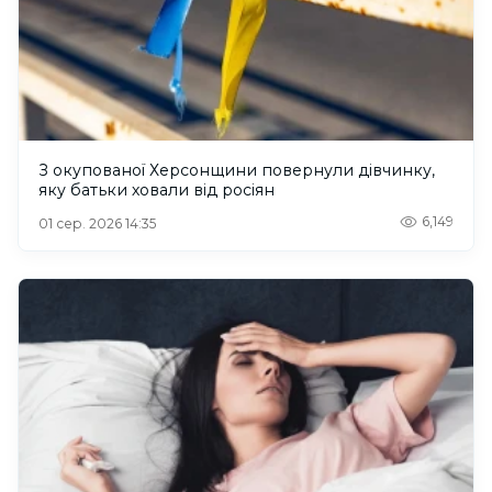
З окупованої Херсонщини повернули дівчинку,
яку батьки ховали від росіян
6,149
01 сер. 2026 14:35