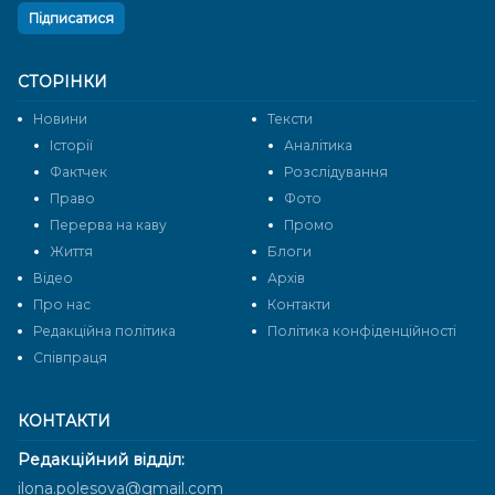
Підписатися
СТОРІНКИ
Новини
Тексти
Історії
Аналітика
Фактчек
Розслідування
Право
Фото
Перерва на каву
Промо
Життя
Блоги
Відео
Архів
Про нас
Контакти
Редакційна політика
Політика конфіденційності
Cпівпраця
КОНТАКТИ
Редакційний відділ:
ilona.polesova@gmail.com