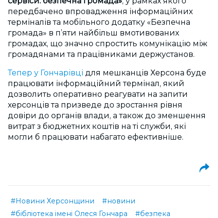
сервіси: безпечна громада»
, у рамках якого
передбачено впровадження інформаційних
терміналів та мобільного додатку «Безпечна
громада» в п’яти найбільш вмотивованих
громадах, що значно спростить комунікацію між
громадянами та працівниками держустанов.
Тепер у Гончарівці
для мешканців Херсона буде
працювати інформаційний термінал, який
дозволить оперативно реагувати на запити
херсонців та призведе до зростання рівня
довіри до органів влади, а також до зменшення
витрат з бюджетних коштів на ті служби, які
могли б працювати набагато ефективніше.
#Новини Херсонщини
#новини
#бібліотека імені Олеся Гончара
#безпека