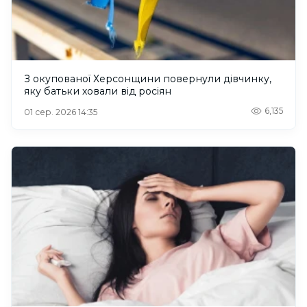
З окупованої Херсонщини повернули дівчинку,
яку батьки ховали від росіян
6,135
01 сер. 2026 14:35