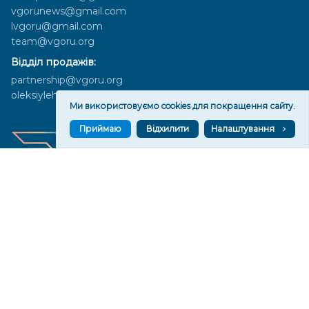
vgorunews@gmail.com
lvgoru@gmail.com
team@vgoru.org
Відділ продажів:
partnership@vgoru.org
oleksiylehen@vgoru.org
Ми використовуємо cookies для покращення сайту.
Приймаю
Відхилити
Налаштування
Засновник медіа «Вгору» Благодійна організація «Фонд
милосердя та здоров'я», ознака неприбутковості - 0036 згідно з
рішенням № 17210346001335 від 06.12.2016 року. Код ЄДРПОУ:
01497439. Основна діяльність – захист прав людини, кампанії
едвокасі, інформаційні кампанії. Місія БО «Фонд милосердя та
здоров’я» – сприяти зміцненню поваги до людської гідності та
прав людини в українському суспільстві, давати знання і надихати
громадян України на активні і відповідальні дії для реалізації
принципів верховенства права і утвердження демократичних
цінностей. Керівними органами БО «Фонд милосердя та
здоров’я» є: загальні збори та правління на чолі з головою