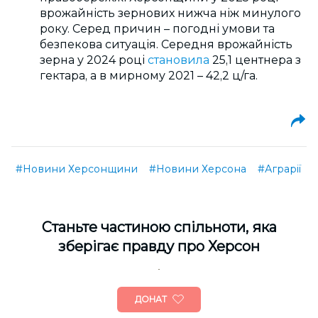
врожайність зернових нижча ніж минулого
року. Серед причин – погодні умови та
безпекова ситуація. Середня врожайність
зерна у 2024 році
становила
25,1 центнера з
гектара, а в мирному 2021 – 42,2 ц/га.
#Новини Херсонщини
#Новини Херсона
#Аграрії
Cтаньте частиною спільноти, яка
зберігає правду про Херсон
ДОНАТ