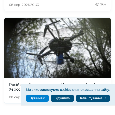
264
08 сер. 2026 20:43
Російський дрон атакував Центральний район
Херсона: поранено чоловіка
Ми використовуємо cookies для покращення сайту.
319
08 сер. 2026 20:39
Приймаю
Відхилити
Налаштування