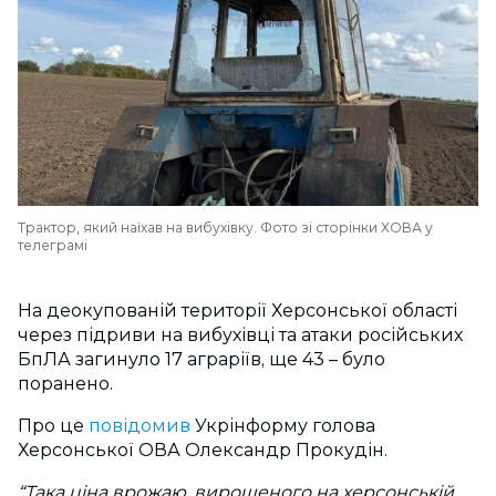
Трактор, який наїхав на вибухівку. Фото зі сторінки ХОВА у
телеграмі
На деокупованій території Херсонської області
через підриви на вибухівці та атаки російських
БпЛА загинуло 17 аграріїв, ще 43 – було
поранено.
Про це
повідомив
Укрінформу голова
Херсонської ОВА Олександр Прокудін.
“Така ціна врожаю, вирощеного на херсонській