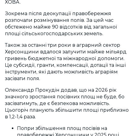
ХОВА.
Зокрема після деокупації правобережжя
розпочали розмінування полів. За цей час
обстежено майже 90 відсотків від загальної
площі сільськогосподарських земель.
Також за останні три роки в аграрний сектор
Херсонщини вдалося залучити майже мільярд
гривень бюджетної та міжнародної допомоги.
Це субсидії, гранти, компенсації, дотації та інші
інструменти, які дають можливість аграріям
засівати поля.
Олександр Прокудін додав, що на 2026 рік
значного зростання посівних площ не буде, бо
засіватимуть, де є безпекова можливість.
Цьогоріч планують збільшити площі приблизно
в 1,2-1,4 раза.
Попри збільшення площ посівів на
правобережжі Херсонщини у 2025 році