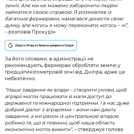
землі. Але ми не можемо заборонити людям
займатися своєю справою. Я розмовляв із
багатьма фермерами, намагався донести свою
думку, але когось я можу переконати, когось – ні”,
–
розповів Прокудін
Додати Вгору як бажане джерело в Google
За його словами, в адміністрації не
рекомендують фермерам обробляти землю у
тридцятикілометровій зоні від Дніпра, адже це
небезпечно.
“Наше завдання як влади – створити умови, щоб
аграрії могли працювати й мали доступ до
державної та міжнародної підтримки. І в нас дуже
добрий діалог з аграріями – вони нам дають
завдання, а ми разом із центральною владою
робимо те, що й повинні, щоб наша область
економічно могла вижити”,
– стверджує голова