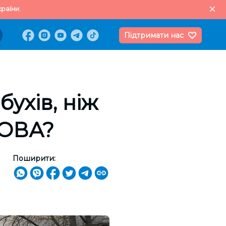
раїни.
Підтримати нас
ухів, ніж
ХОВА?
Поширити: