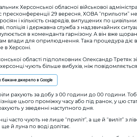
альник Херсонської обласної військової адміністр
с пресконференції 29 вересня, ХОВА “прильоти” не 
 росіян і кількість снарядів, випущених по цивільних
і, поліція і державна служба з надзвичайних ситуац
улюється в коменданта гарнізону. А він вже щоран
м влади для оприлюднення. Така процедура діє в 
е в Херсоні.
нської області підполковник Олександр Третяк зі
 херсонці чують більше вибухів, ніж повідомляється
к бажане джерело в Google
іли рахують за добу з 00 години до 00 години. Тоб
пізніше цього проміжку часу або під ранок, у цю ста
рахують у зведенні наступного дня.
ці часто чують не лише “приліт”, а ще й “виліт” з лі
а ще й луна по воді долітає.