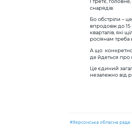
І третє, головне,
снарядів.
Бо обстріли
це
–
впродовж до 15 
кварталів, які 
росіянам треба
А що конкретно 
де йдеться про к
Це єдиний загал
незалежно від р
#Херсонська обласна рада