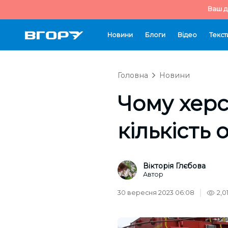
Ваш д
Новини
Блоги
Відео
Текст
Головна
Новини
Чому херс
кількість 
Вікторія Глєбова
Автор
30 вересня 2023 06:08
2,0