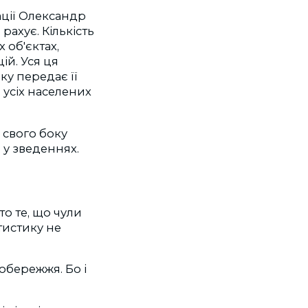
ації Олександр
рахує. Кількість
 об'єктах,
ій. Уся ця
ку передає її
усіх населених
 свого боку
 у зведеннях.
то те, що чули
тистику не
вобережжя. Бо і