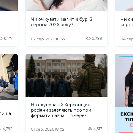
и
Чи очікувати магнітні бурі 3
Чи оч
серпня 2026 року?
серп
6,147
5,789
02 сер. 2026 18:55
04 сер
На окупованій Херсонщині
росіяни заявляють про три
ли на
формати навчання через
проблеми зі світлом та
інтернетом
4,792
4,317
01 сер. 2026 18:02