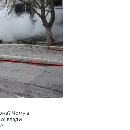
она? Чому в
ої влади
ь?