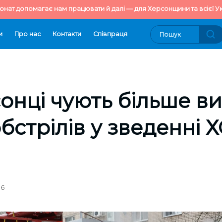
онат допомагає нам працювати й далі — для Херсонщини та всієї Ук
и
Про нас
Контакти
Cпівпраця
онці чують більше виб
обстрілів у зведенні 
16