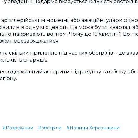
у зведенні недарма вказується кількість обстрілів і
–
 артилерійські, мінометні, або авіаційні удари одн
хвилин в одну місцевість. Це може бути квартал, аб
щільно накривають вогнем. Чому до 15 хвилин? Бо пі
 вже перезаряджатися.
та скільки прилетіло під час тих обстрілів
це вказ
–
ількість снарядів.
ьнодержавний алгоритм підрахунку та обліку обст
егіону.
#Розрахунки
#обстріли
#Новини Херсонщини