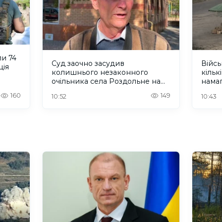
и 74
Суд заочно засудив
Війсь
ція
колишнього незаконного
кільк
очільника села Роздольне на
нама
Херсонщині
жите
160
149
10:52
10:43