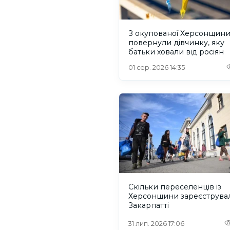
З окупованої Херсонщин
повернули дівчинку, яку
батьки ховали від росіян
01 сер. 2026 14:35
Скільки переселенців із
Херсонщини зареєструва
Закарпатті
31 лип. 2026 17:06