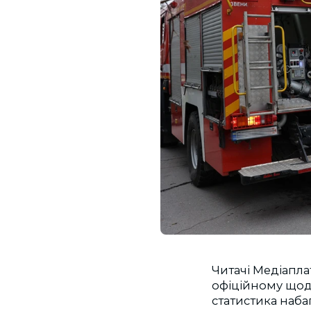
Читачі Медіапла
офіційному щоде
статистика набаг