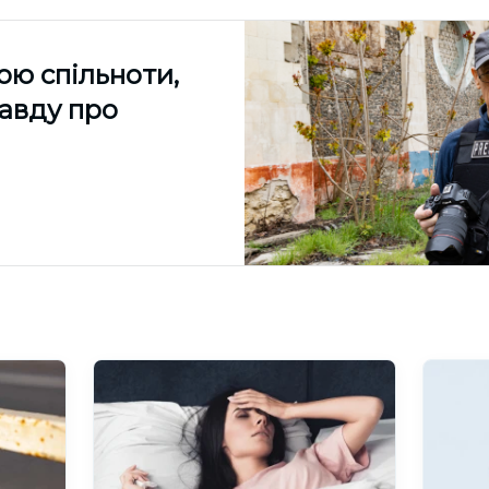
ою спільноти,
равду про