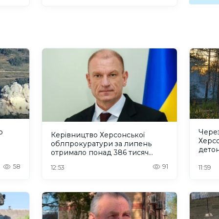
р
Через
Керівництво Херсонської
Херс
облпрокуратури за липень
детон
отримало понад 386 тисяч
поже
гривень зарплати
58
91
12:53
11:59