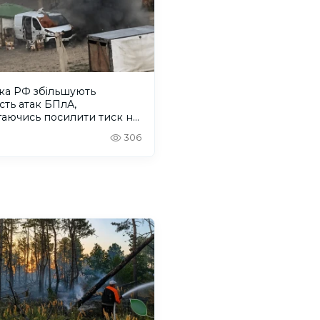
ка РФ збільшують
ість атак БПлА,
гаючись посилити тиск на
лів Херсонщини
306