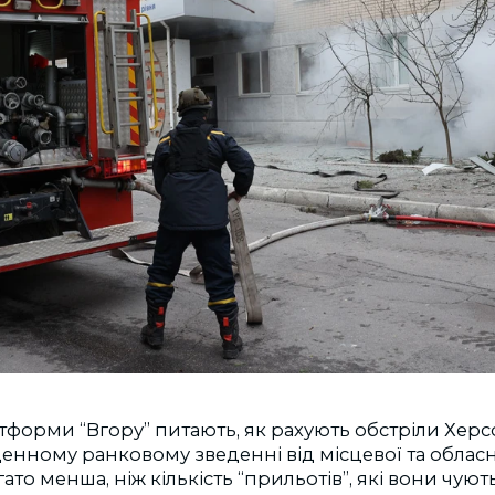
тформи “Вгору” питають, як рахують обстріли Херс
нному ранковому зведенні від місцевої та обласн
ато менша, ніж кількість “прильотів”, які вони чуют