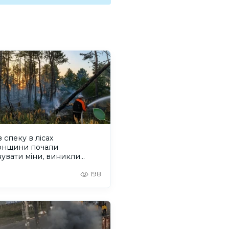
 спеку в лісах
онщини почали
увати міни, виникли
жі
198