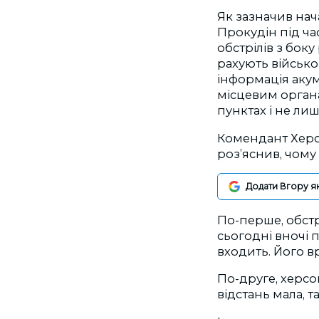
Як зазначив нач
Прокудін під ча
обстрілів з боку
рахують військов
інформація акум
місцевим органа
пунктах і не лиш
Комендант Херсо
роз’яснив, чому
Додати Вгору я
По-перше, обстр
сьогодні вночі 
входить. Його в
По-друге, херсон
відстань мала, т