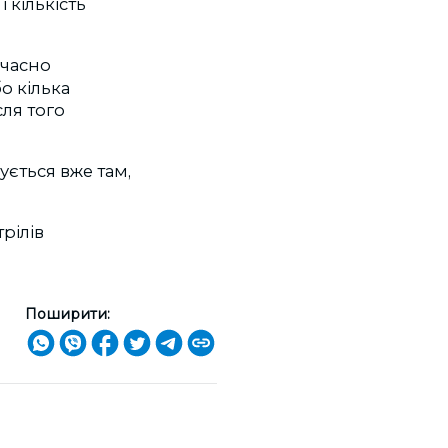
 кількість
очасно
о кілька
сля того
ується вже там,
рілів
Поширити: