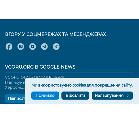
ВГОРУ У СОЦМЕРЕЖАХ ТА МЕСЕНДЖЕРАХ
VGORU.ORG В GOOGLE NEWS
VGORU.ORG в GOOGLE NEWS
Підписуйтеся, щоб знати останні новини Херсона та
Ми використовуємо cookies для покращення сайту.
Херсонщини сьогодні
Приймаю
Відхилити
Налаштування
Підписатися
СТОРІНКИ
Новини
Тексти
Історії
Аналітика