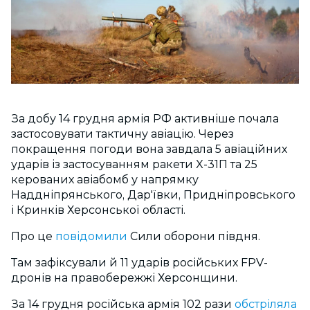
За добу 14 грудня армія РФ активніше почала
застосовувати тактичну авіацію. Через
покращення погоди вона завдала 5 авіаційних
ударів із застосуванням ракети X-31П та 25
керованих авіабомб у напрямку
Наддніпрянського, Дар'ївки, Придніпровського
і Кринків Херсонської області.
Про це
повідомили
Сили оборони півдня.
Там зафіксували й 11 ударів російських FPV-
дронів на правобережжі Херсонщини.
За 14 грудня російська армія 102 рази
обстріляла