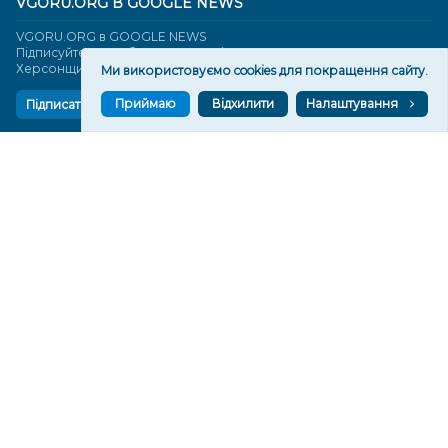
VGORU.ORG В GOOGLE NEWS
VGORU.ORG в GOOGLE NEWS
Підписуйтеся, щоб знати останні новини Херсона та
Херсонщини сьогодні
Ми використовуємо cookies для покращення сайту.
Приймаю
Відхилити
Налаштування
Підписатися
СТОРІНКИ
Новини
Тексти
Історії
Аналітика
Фактчек
Розслідування
Право
Фото
Перерва на каву
Промо
Життя
Блоги
Відео
Архів
Про нас
Контакти
Редакційна політика
Політика конфіденційності
Cпівпраця