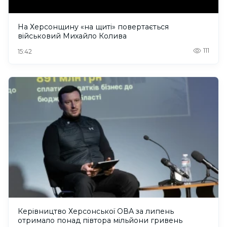
На Херсонщину «на щиті» повертається
військовий Михайло Колива
111
15:42
Керівництво Херсонської ОВА за липень
отримало понад півтора мільйони гривень