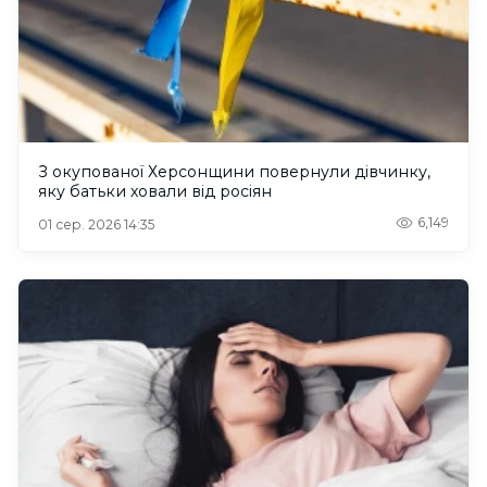
З окупованої Херсонщини повернули дівчинку,
яку батьки ховали від росіян
6,149
01 сер. 2026 14:35