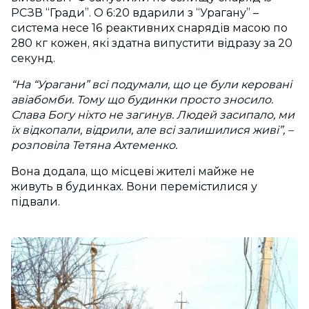
РСЗВ “Гради”. О 6:20 вдарили з “Урагану” –
система несе 16 реактивних снарядів масою по
280 кг кожен, які здатна випустити відразу за 20
секунд.
“На “Урагани” всі подумали, що це були керовані
авіабомби. Тому що будинки просто зносило.
Слава Богу ніхто не загинув. Людей засипало, ми
їх відкопали, відрили, але всі залишилися живі”, –
розповіла Тетяна Ахтеменко.
Вона додала, що місцеві жителі майже не
живуть в будинках. Вони перемістилися у
підвали.