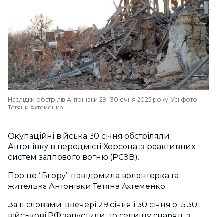
Наслідки обстрілів Антонівки 29 і 30 січня 2025 року. Усі фото
Тетяни Ахтеменко
Окупаційні війська 30 січня обстріляли
Антонівку в передмісті Херсона із реактивних
систем залпового вогню (РСЗВ).
Про це “Вгору” повідомила волонтерка та
жителька Антонівки Тетяна Ахтеменко.
За її словами, ввечері 29 січня і 30 січня о 5:30
військові РФ запустили по селищу снаряд із