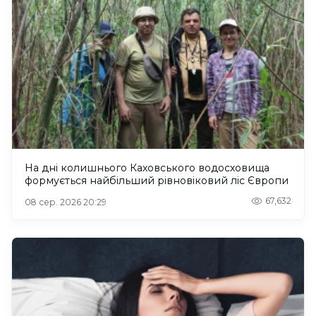
На дні колишнього Каховського водосховища
формується найбільший рівновіковий ліс Європи
67,632
08 сер. 2026 20:29