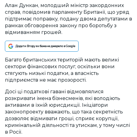
Алан Дункан, молодший міністр закордонних
справ, повідомив парламенту Британії, що уряд
підтримає поправку, подану двома депутатами в
рамках обговорення закону про боротьбу з
відмиванням грошей.
Додати Вгору як бажане джерело в Google
Багато британських територій мають великі
сектори фінансових послуг, оскільки вони
стягують низькі податки, а власність
підприємств не має прозорості.
Досі ці податкові гавані відмовлялися
розкривати імена бізнесменів, які володіють
активами в їхній юрисдикції. Ініціатори
законопроекту вважають, що така секретність
дозволяє відмивати гроші, сприяє корупції,
кримінальній діяльності та утискам, у тому числі
в Росії.