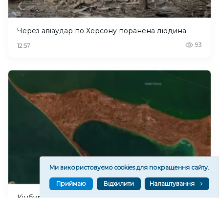
Через авіаудар по Херсону поранена людина
93
12:57
Ми використовуємо cookies для покращення сайту.
Приймаю
Відхилити
Налаштування
Кінбурнська коса перебуває під повним
вогневим контролем ЗСУ, – командир ОТУ
“Одеса”