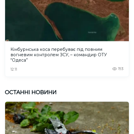
Кінбурнська коса перебуває під повним
вогневим контролем ЗСУ, – командир ОТУ
“Одеса”
193
12:11
ОСТАННІ НОВИНИ