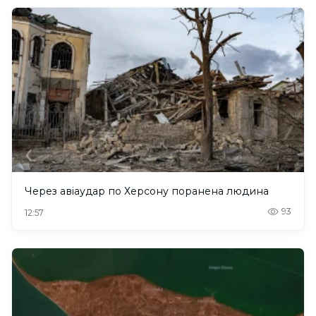
Через авіаудар по Херсону поранена людина
93
12:57