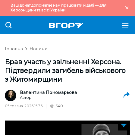
Ваш донат допомагає нам працювати й далі — для
Херсонщини та всієї України.
Головна
Новини
Брав участь у звільненні Херсона.
Підтвердили загибель військового
з Житомирщини
Валентина Пономарьова
Автор
05 травня 2026 15:36
340