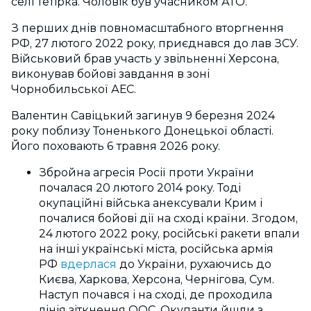
селі Тетірка. Чоловік був учасником АТО.
З перших днів повномасштабного вторгнення
РФ, 27 лютого 2022 року, приєднався до лав ЗСУ.
Військовий брав участь у звільненні Херсона,
виконував бойові завдання в зоні
Чорнобильської АЕС.
Валентин Савіцький загинув 9 березня 2024
року поблизу Тоненького Донецької області.
Його поховають 6 травня 2026 року.
Збройна агресія Росії проти України
почалася 20 лютого 2014 року. Тоді
окупаційні війська анексували Крим і
почалися бойові дії на сході країни. Згодом,
24 лютого 2022 року, російські ракети впали
на інші українські міста, російська армія
РФ
вдерлася
до України, рухаючись до
Києва, Харкова, Херсона, Чернігова, Сум.
Наступ почався і на сході, де проходила
лінія зіткнення ООС. Окупанти йшли з