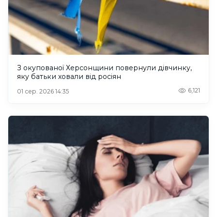
З окупованої Херсонщини повернули дівчинку,
яку батьки ховали від росіян
6,121
01 сер. 2026 14:35