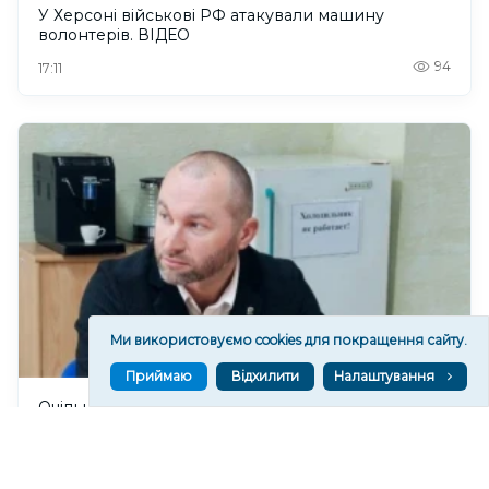
У Херсоні військові РФ атакували машину
волонтерів. ВІДЕО
94
17:11
Ми використовуємо cookies для покращення сайту.
Приймаю
Відхилити
Налаштування
Очільник окупаційної адміністрації Каховки на
Херсонщині розкритикував “інтеграцію” Росією
окупованих територій
126
16:56