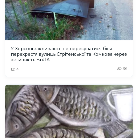
У Херсоні закликають не пересуватися біля
перехрестя вулиць Стрітенської та Комкова через
активність БпЛА
36
12:14