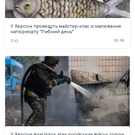
У Херсоні проведуть майстер-клас із малювання
натюрморту "Рибний день"
68
11:43
У Херсоні внаслідок атак російських військ горіли