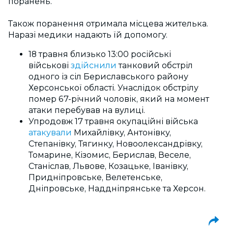
поранень.
Також поранення отримала місцева жителька.
Наразі медики надають їй допомогу.
18 травня близько 13:00 російські
військові
здійснили
танковий обстріл
одного із сіл Бериславського району
Херсонської області. Унаслідок обстрілу
помер 67-річний чоловік, який на момент
атаки перебував на вулиці.
Упродовж 17 травня окупаційні війська
атакували
Михайлівку, Антонівку,
Степанівку, Тягинку, Новоолександрівку,
Томарине, Кізомис, Берислав, Веселе,
Станіслав, Львове, Козацьке, Іванівку,
Придніпровське, Велетенське,
Дніпровське, Наддніпрянське та Херсон.