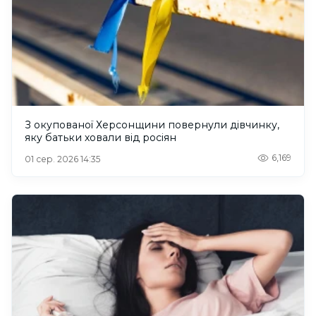
З окупованої Херсонщини повернули дівчинку,
яку батьки ховали від росіян
6,169
01 сер. 2026 14:35