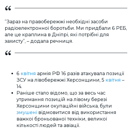
“Зараз на правобережжі необхідні засоби
радіоелектронної боротьби. Ми придбали 6 РЕБ,
але це краплина в Дніпрі, які потрібні для
захисту”, – додала речниця.
6
квітня
армія РФ 16 разів атакувала позиції
ЗСУ на лівобережжі Херсонщини, 5
квітня
–
14.
Раніше стало відомо, що за весь час
утримання позицій на лівому березі
Херсонщини окупаційні війська, були
змушені
відмовитися від використання
важкої броньованої техніки, великої
кількості людей та авіації.