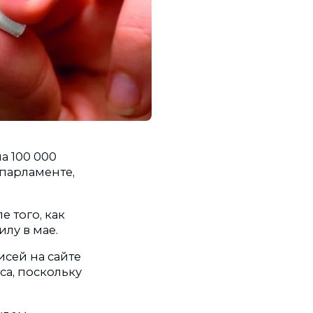
а 100 000
 парламенте,
 того, как
лу в мае.
сей на сайте
са, поскольку