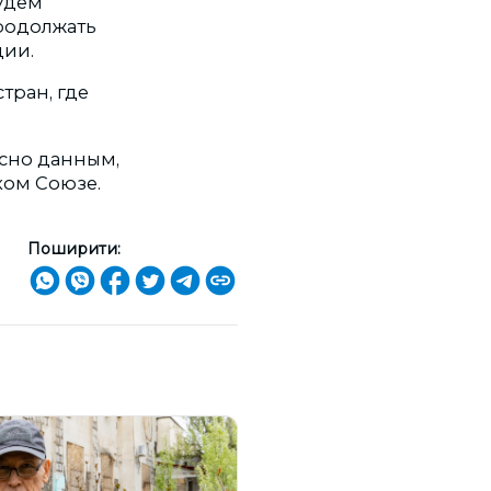
удем
родолжать
ции.
тран, где
асно данным,
ком Союзе.
Поширити: