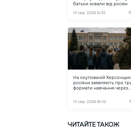
батьки ховали від росіян
01 сер. 2026 14:35
На окупованій Херсонщин
росіяни заявляють про тр
формати навчання через
проблеми зі світлом та
інтернетом
01 сер. 2026 18:02
ЧИТАЙТЕ ТАКОЖ