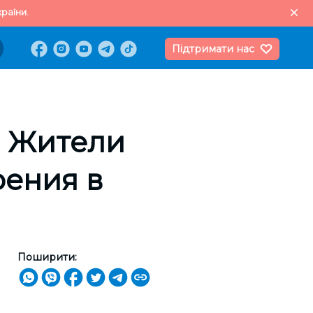
раїни.
Підтримати нас
. Жители
рения в
Поширити: