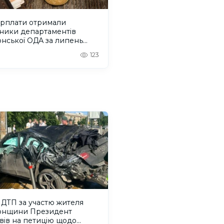
арплати отримали
вники департаментів
нської ОДА за липень
 року
123
 ДТП за участю жителя
онщини Президент
вів на петицію щодо