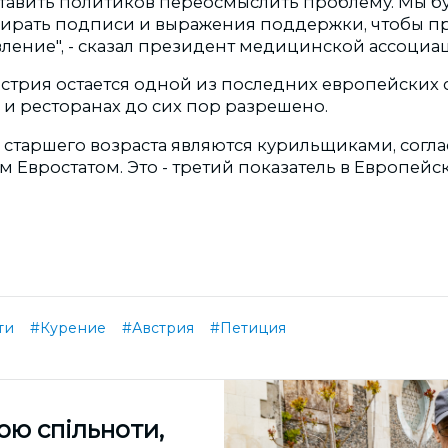
ставить политиков переосмыслить проблему. Мы б
ирать подписи и выражения поддержки, чтобы п
вление", - сказал президент медицинской ассоциа
встрия остается одной из последних европейских с
 и ресторанах до сих пор разрешено.
 старшего возраста являются курильщиками, согл
 Евростатом. Это - третий показатель в Европейс
ти
#Курение
#Австрия
#Петиция
ою спільноти,