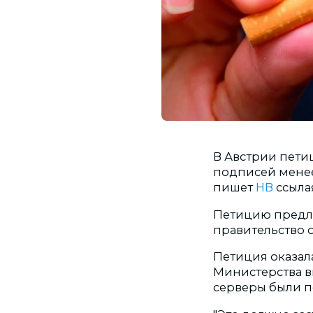
В Австрии петиц
подписей менее 
пишет
НВ
ссыла
Петицию предло
правительство о
Петиция оказал
Министерства в
серверы были п