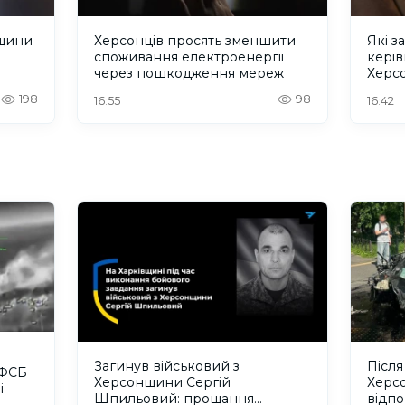
нщини
Херсонців просять зменшити
Які з
споживання електроенергії
кері
через пошкодження мереж
Херсо
2026
198
98
16:55
16:42
Загинув військовий з
Після
 ФСБ
Херсонщини Сергій
Херс
і
Шпильовий: прощання
відпо