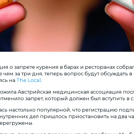
ия о запрете курения в барах и ресторанах собрал
чем за три дня, теперь вопрос будут обсуждать в
ясь на
The Local
.
жила Австрийская медицинская ассоциация после
тменило запрет, который должен был вступить в си
ась настолько популярной, что регистрацию подпи
нутренних дел пришлось приостановить на два ча
ерегружены.