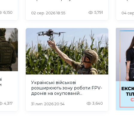
6,150
5,791
02 сер. 2026 18:55
04 сер
і
Українські військові
и
розширюють зону роботи FPV-
дронів на окупованій
Херсонщині.ВІДЕО
4,317
3,640
31 лип. 2026 20:54