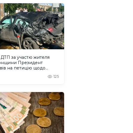
 ДТП за участю жителя
онщини Президент
вів на петицію щодо
шників ПДР
125