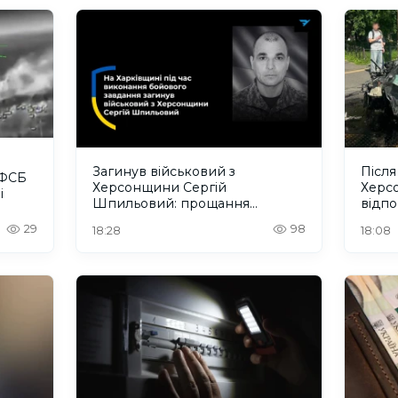
Загинув військовий з
Після
 ФСБ
Херсонщини Сергій
Херс
і
Шпильовий: прощання
відпо
відбудеться на Одещині
пору
29
98
18:28
18:08