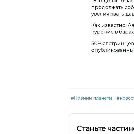
"Это должно за
продолжать соб
увеличивать да
Как известно, А
курение в барах
30% австрийцев
опубликованным
#Новини планети
#новос
Cтаньте частин