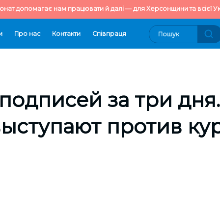
онат допомагає нам працювати й далі — для Херсонщини та всієї Ук
и
Про нас
Контакти
Cпівпраця
 подписей за три дня
ыступают против ку