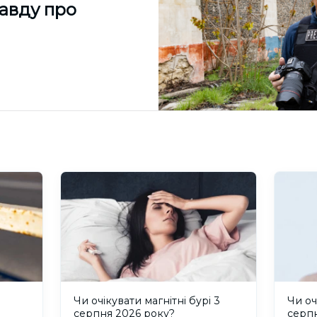
равду про
и
Чи очікувати магнітні бурі 3
Чи оч
серпня 2026 року?
серп