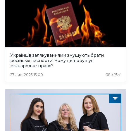
Українців залякуваннями змушують брати
російські паспорти. Чому це порушує
міжнародне право?
2,787
27 лип. 2023 13:00