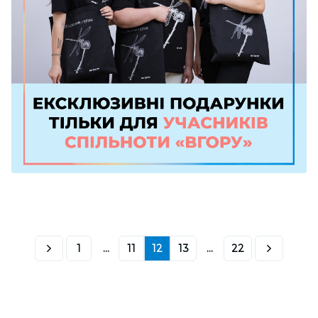
1
...
11
12
13
...
22