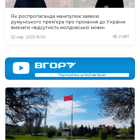
Як роспропаганда маніпулює заявою
румунського прем’єра про прохання до України
визнати «відсутність молдовської мови»
2,487
22 сер. 2023 16:00
Підписуйтесь на YouTube Канал