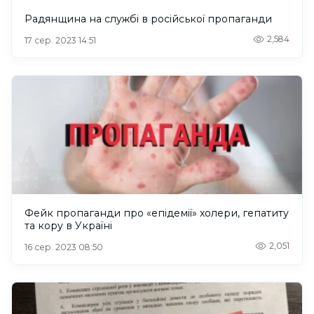
Радянщина на службі в російської пропаганди
2,584
17 сер. 2023 14:51
Фейк пропаганди про «епідемії» холери, гепатиту
та кору в Україні
2,051
16 сер. 2023 08:50