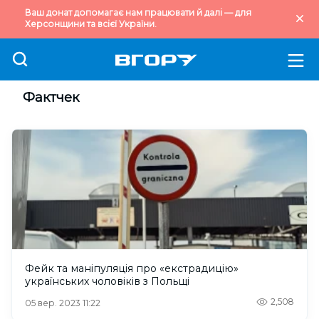
Ваш донат допомагає нам працювати й далі — для
Херсонщини та всієї України.
Фактчек
Фейк та маніпуляція про «екстрадицію»
українських чоловіків з Польщі
2,508
05 вер. 2023 11:22