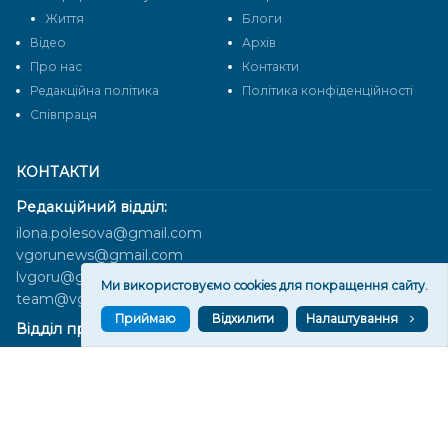
Життя
Блоги
Відео
Архів
Про нас
Контакти
Редакційна політика
Політика конфіденційності
Cпівпраця
КОНТАКТИ
Редакційний відділ:
ilona.polesova@gmail.com
vgorunews@gmail.com
lvgoru@gmail.com
Ми використовуємо cookies для покращення сайту.
team@vgoru.org
Приймаю
Відхилити
Налаштування
Відділ продажів:
partnership@vgoru.org
oleksiylehen@vgoru.org