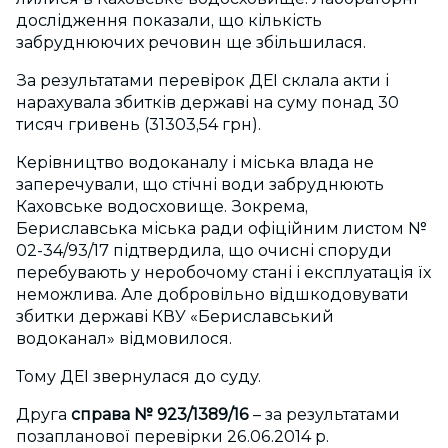
дослідження показали, що кількість
забруднюючих речовин ще збільшилася.
За результатами перевірок ДЕІ склала акти і
нарахувала збитків державі на суму понад 30
тисяч гривень (31303,54 грн).
Керівництво водоканалу і міська влада не
заперечували, що стічні води забруднюють
Каховське водосховище. Зокрема,
Бериславська міська ради офіційним листом №
02-34/93/17 підтвердила, що очисні споруди
перебувають у неробочому стані і експлуатація їх
неможлива. Але добровільно відшкодовувати
збитки державі КВУ «Бериславський
водоканал» відмовилося.
Тому ДЕІ звернулася до суду.
Друга
справа № 923/1389/16
– за результатами
позапланової перевірки 26.06.2014 р.