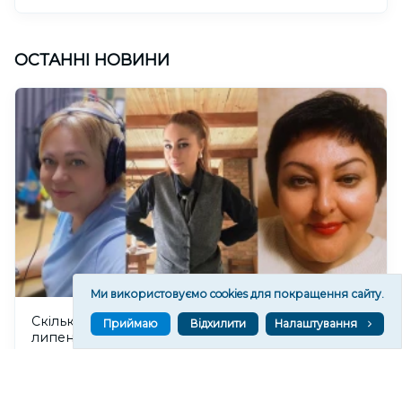
ОСТАННІ НОВИНИ
Ми використовуємо cookies для покращення сайту.
Скільки заробили радники Херсонської ОВА за
Приймаю
Відхилити
Налаштування
липень
860
09 сер. 2026 21:05