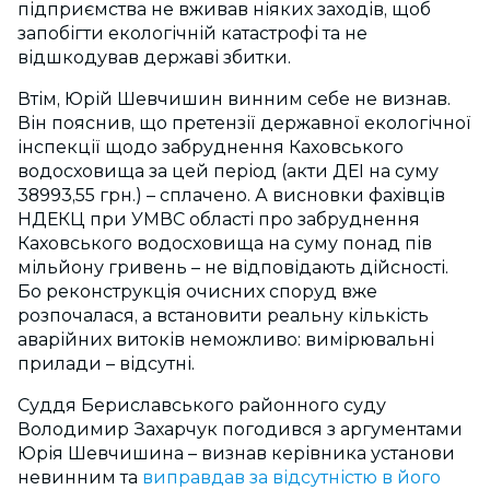
підприємства не вживав ніяких заходів, щоб
запобігти екологічній катастрофі та не
відшкодував державі збитки.
Втім, Юрій Шевчишин винним себе не визнав.
Він пояснив, що претензії державної екологічної
інспекції щодо забруднення Каховського
водосховища за цей період (акти ДЕІ на суму
38993,55 грн.) – сплачено. А висновки фахівців
НДЕКЦ при УМВС області про забруднення
Каховського водосховища на суму понад пів
мільйону гривень – не відповідають дійсності.
Бо реконструкція очисних споруд вже
розпочалася, а встановити реальну кількість
аварійних витоків неможливо: вимірювальні
прилади – відсутні.
Суддя Бериславського районного суду
Володимир Захарчук погодився з аргументами
Юрія Шевчишина – визнав керівника установи
невинним та
виправдав за відсутністю в його