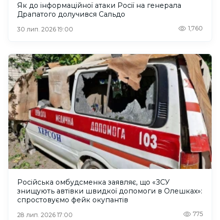
Як до інформаційної атаки Росії на генерала
Драпатого долучився Сальдо
1,760
30 лип. 2026 19:00
Російська омбудсменка заявляє, що «ЗСУ
знищують автівки швидкої допомоги в Олешках»:
спростовуємо фейк окупантів
775
28 лип. 2026 17:00