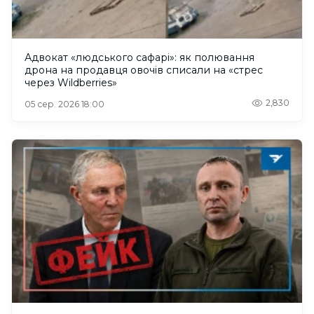
Адвокат «людського сафарі»: як полювання
дрона на продавця овочів списали на «стрес
через Wildberries»
2,830
05 сер. 2026 18:00