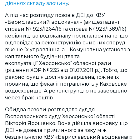
діяннях складу злочину
.
А під час розгляду позовів ДЕІ до КВУ
«Бериславський водоканал» (вищезгадані
справи № 923/1264/16 та справа № 923/1389/16)
керівництво водоканалу посилалося на те, що
відповідає за реконструкцію очисних споруд
вже не їх управління, а – Комунальна установа з
капітального будівництва та
експлуатації Херсонської обласної ради
(рішення ХОР № 235 від 01.07.2011 р.). Тобто, що
реконструкція досі не завершена, тож не їх
провина, що фекалії потрапляють у Каховське
водосховище. А реконструкцію не завершено
через брак коштів.
Обидва позови розглядала суддя
Господарського суду Херсонської області
Вікторія Ярошенко. Вона дійшла висновку, що
ДЕІ не довела причинного зв’язку між
бездіяльністю КВУ «Бериславський водоканал»