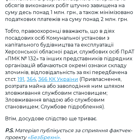
обсягів виконаних робіт штучно завищена на
суму десь понад 1 млн. грн., а також мінімізовано
податкових платежів на суму понад 2 млн. грн.
Тобто, правоохоронці вважають, що в діях
посадових осіб Комунальної установи з
капітального будівництва та експлуатації
Херсонської обласної ради, службових осіб ПрАТ
«ПМК № 132» та інших представників підрядних
організацій вбачаються окремі ознаки складу
злочинів, відповідальність за які передбачена
ст.ст.
191
,
364
,
366 КК України
(Привласнення,
розтрата майна або заволодіння ним шляхом
зловживання службовим становищем;
Зловживання владою або службовим
становищем; Службове підроблення).
Втім, досудове слідство ще триває.
P
.
S
.
Матеріал публікується за сприяння фактчек-
проекту
«БезБрехні
».