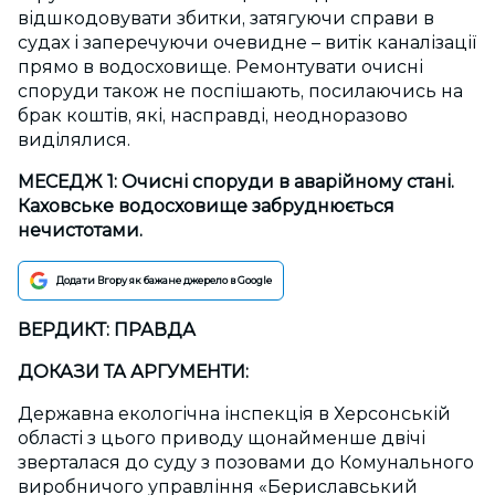
відшкодовувати збитки, затягуючи справи в
судах і заперечуючи очевидне – витік каналізації
прямо в водосховище. Ремонтувати очисні
споруди також не поспішають, посилаючись на
брак коштів, які, насправді, неодноразово
виділялися.
МЕСЕДЖ 1:
Очисні споруди в аварійному стані.
Каховське водосховище забруднюється
нечистотами.
Додати Вгору як бажане джерело в Google
ВЕРДИКТ: ПРАВДА
ДОКАЗИ ТА АРГУМЕНТИ:
Державна екологічна інспекція в Херсонській
області з цього приводу щонайменше двічі
зверталася до суду з позовами до Комунального
виробничого управління «Бериславський