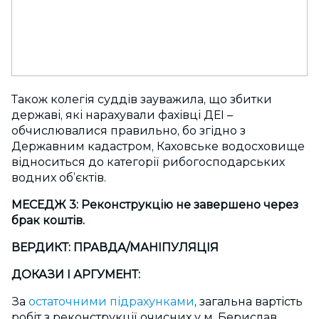
Також колегія суддів зауважила, що збитки
державі, які нарахували фахівці ДЕІ –
обчислювалися правильно, бо згідно з
Державним кадастром, Каховське водосховище
відноситься до категорії рибогосподарських
водних об’єктів.
МЕСЕДЖ 3:
Реконструкцію не завершено через
брак коштів.
ВЕРДИКТ: ПРАВДА/МАНІПУЛЯЦІЯ
ДОКАЗИ І АРГУМЕНТ:
За
остаточними підрахунками
, загальна вартість
робіт з реконструкції очисних у м. Берислав