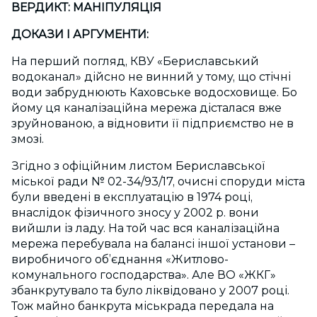
ВЕРДИКТ: МАНІПУЛЯЦІЯ
ДОКАЗИ І АРГУМЕНТИ:
На перший погляд, КВУ «Бериславський
водоканал» дійсно не винний у тому, що стічні
води забруднюють Каховське водосховище. Бо
йому ця каналізаційна мережа дісталася вже
зруйнованою, а відновити її підприємство не в
змозі.
Згідно з офіційним листом Бериславської
міської ради № 02-34/93/17, очисні споруди міста
були введені в експлуатацію в 1974 році,
внаслідок фізичного зносу у 2002 р. вони
вийшли із ладу. На той час вся каналізаційна
мережа перебувала на балансі іншої установи –
виробничого об’єднання «Житлово-
комунального господарства». Але ВО «ЖКГ»
збанкрутувало та було ліквідовано у 2007 році.
Тож майно банкрута міськрада передала на