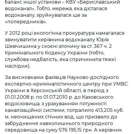
баланс іншої установи – КВУ «Бериславський
водоканал». Тобто, мережа, яка дісталася
водоканалу, зруйнувалася ще за
«попередників».
У 2012 році екологічна прокуратура намагалася
звинуватити керівника водоканалу Юрія
Шевчишина у скоєні злочину за ст. 367 ч. 2
Кримінального Кодексу України (тобто,
службова недбалість, яка спричинила тяжкі
наслідки).
За висновками фахівців Науково-дослідного
експертно-криміналістичного центру при УМВС
України в Херсонській області, в період з
01.01.2008 р. по 01.07.2010 р. до Каховського
водосховища, з урахуванням потужності
каналізаційної системи, потрапило 413,205 куб.
м. неочищених стічних вод, що призвело до
забруднення навколишнього природного
середовища на суму 576 195,15 грн. А керівник