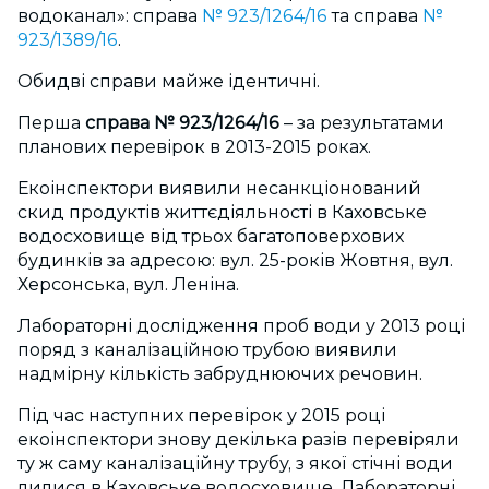
водоканал»: справа
№ 923/1264/16
та справа
№
923/1389/16
.
Обидві справи майже ідентичні.
Перша
справа № 923/1264/16
– за результатами
планових перевірок в 2013-2015 роках.
Екоінспектори виявили несанкціонований
скид продуктів життєдіяльності в Каховське
водосховище від трьох багатоповерхових
будинків за адресою: вул. 25-років Жовтня, вул.
Херсонська, вул. Леніна.
Лабораторні дослідження проб води у 2013 році
поряд з каналізаційною трубою виявили
надмірну кількість забруднюючих речовин.
Під час наступних перевірок у 2015 році
екоінспектори знову декілька разів перевіряли
ту ж саму каналізаційну трубу, з якої стічні води
лилися в Каховське водосховище. Лабораторні