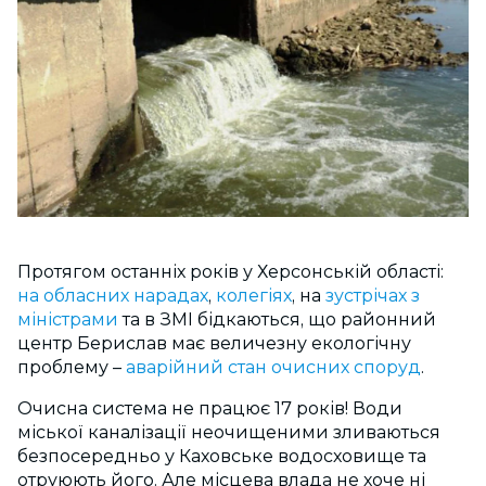
Протягом останніх років у Херсонській області:
на обласних нарадах
,
колегіях
, на
зустрічах з
міністрами
та в ЗМІ бідкаються, що районний
центр Берислав має величезну екологічну
проблему –
аварійний стан очисних споруд
.
Очисна система не працює 17 років! Води
міської каналізації неочищеними зливаються
безпосередньо у Каховське водосховище та
отруюють його. Але місцева влада не хоче ні