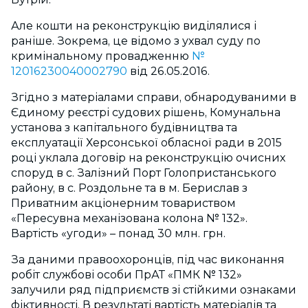
Але кошти на реконструкцію виділялися і
раніше. Зокрема, це відомо з ухвал суду по
кримінальному провадженню
№
12016230040002790
від 26.05.2016.
Згідно з матеріалами справи, обнародуваними в
Єдиному реєстрі судових рішень, Комунальна
установа з капітального будівництва та
експлуатації Херсонської обласної ради в 2015
році уклала договір на реконструкцію очисних
споруд в с. Залізний Порт Голопристанського
району, в с. Роздольне та в м. Берислав з
Приватним акціонерним товариством
«Пересувна механізована колона № 132».
Вартість «угоди» – понад 30 млн. грн.
За даними правоохоронців, під час виконання
робіт службові особи ПрАТ «ПМК № 132»
залучили ряд підприємств зі стійкими ознаками
фіктивності. В результаті вартість матеріалів та