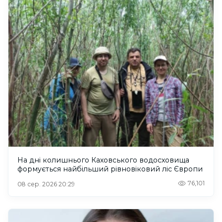
На дні колишнього Каховського водосховища
формується найбільший рівновіковий ліс Європи
76,101
08 сер. 2026 20:29