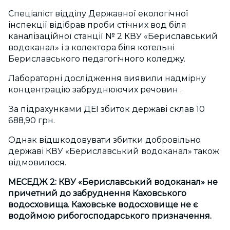
Спеціаліст відділу Державної екологічної
інспекції відібрав проби стічних вод біля
каналізаційної станції № 2 КВУ «Бериславський
водоканал» і з колектора біля котельні
Бериславського педагогічного коледжу.
Лабораторні дослідження виявили надмірну
концентрацію забруднюючих речовин .
За підрахунками ДЕІ збиток державі склав 10
688,90 грн.
Однак відшкодовувати збитки добровільно
державі КВУ «Бериславський водоканал» також
відмовилося.
МЕСЕДЖ 2:
КВУ «Бериславський водоканал» не
причетний до забруднення Каховського
водосховища. Каховське водосховище не є
водоймою рибогосподарського призначення.