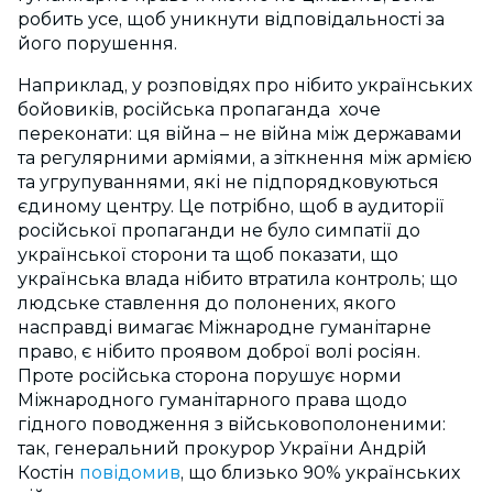
робить усе, щоб уникнути відповідальності за
його порушення.
Наприклад, у розповідях про нібито українських
бойовиків, російська пропаганда хоче
переконати: ця війна – не війна між державами
та регулярними арміями, а зіткнення між армією
та угрупуваннями, які не підпорядковуються
єдиному центру. Це потрібно, щоб в аудиторії
російської пропаганди не було симпатії до
української сторони та щоб показати, що
українська влада нібито втратила контроль; що
людське ставлення до полонених, якого
насправді вимагає Міжнародне гуманітарне
право, є нібито проявом доброї волі росіян.
Проте російська сторона порушує норми
Міжнародного гуманітарного права щодо
гідного поводження з військовополоненими:
так, генеральний прокурор України Андрій
Костін
повідомив
, що близько 90% українських