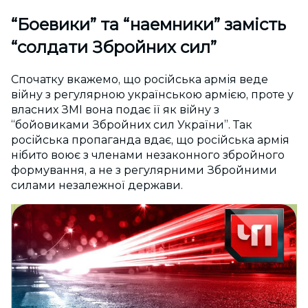
“Боевики” та “наемники” замість
“солдати Збройних сил”
Спочатку вкажемо, що російська армія веде
війну з регулярною українською армією, проте у
власних ЗМІ вона подає її як війну з
“бойовиками Збройних сил України”. Так
російська пропаганда вдає, що російська армія
нібито воює з членами незаконного збройного
формування, а не з регулярними Збройними
силами незалежної держави.