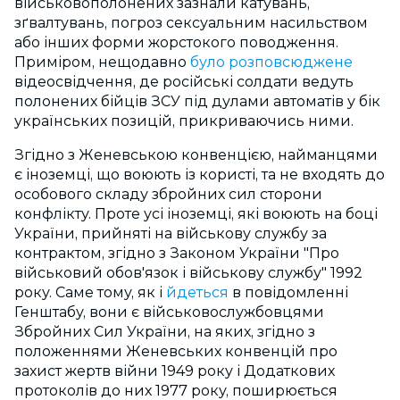
військовополонених зазнали катувань,
зґвалтувань, погроз сексуальним насильством
або інших форми жорстокого поводження.
Приміром, нещодавно
було розповсюджене
відеосвідчення, де російські солдати ведуть
полонених бійців ЗСУ під дулами автоматів у бік
українських позицій, прикриваючись ними.
Згідно з Женевською конвенцією, найманцями
є іноземці, що воюють із користі, та не входять до
особового складу збройних сил сторони
конфлікту. Проте усі іноземці, які воюють на боці
України, прийняті на військову службу за
контрактом, згідно з Законом України "Про
військовий обов'язок і військову службу" 1992
року. Саме тому, як і
йдеться
в повідомленні
Генштабу, вони є військовослужбовцями
Збройних Сил України, на яких, згідно з
положеннями Женевських конвенцій про
захист жертв війни 1949 року і Додаткових
протоколів до них 1977 року, поширюється