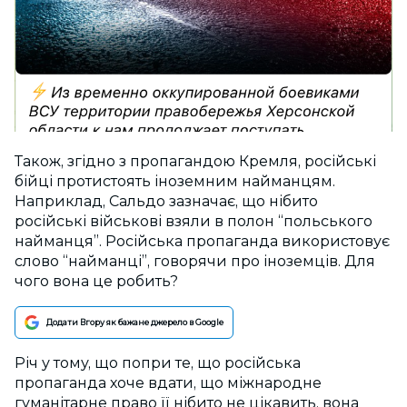
Також, згідно з пропагандою Кремля, російські
бійці протистоять іноземним найманцям.
Наприклад, Сальдо зазначає, що нібито
російські військові взяли в полон “польського
найманця”. Російська пропаганда використовує
слово “найманці”, говорячи про іноземців. Для
чого вона це робить?
Додати Вгору як бажане джерело в Google
Річ у тому, що попри те, що російська
пропаганда хоче вдати, що міжнародне
гуманітарне право її нібито не цікавить, вона