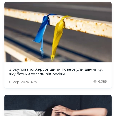
З окупованої Херсонщини повернули дівчинку,
яку батьки ховали від росіян
6,089
01 сер. 2026 14:35