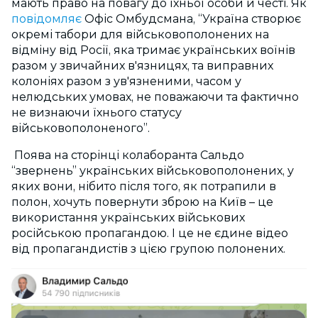
мають право на повагу до їхньої особи й честі. Як
повідомляє
Офіс Омбудсмана, “Україна створює
окремі табори для військовополонених на
відміну від Росії, яка тримає українських воїнів
разом у звичайних в'язницях, та виправних
колоніях разом з ув'язненими, часом у
нелюдських умовах, не поважаючи та фактично
не визнаючи їхнього статусу
військовополоненого”.
Поява на сторінці колаборанта Сальдо
“звернень” українських військовополонених, у
яких вони, нібито після того, як потрапили в
полон, хочуть повернути зброю на Київ – це
використання українських військових
російською пропагандою. І це не єдине відео
від пропагандистів з цією групою полонених.