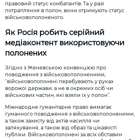
правовий статус комбатантів. Та у разі
потрапляння в полон, вони отримують статус
військовополоненого.
Як Росія робить серійний
медіаконтент використовуючи
полонених
Згідно з Женевською конвенцією про
поводження з військовополоненими,
“військовополонені перебувають у руках
ворожої держави, а не в окремих осіб чи
військових частин, які взяли їх у полон”.
Міжнародне гуманітарне право вимагає
гуманного поводження з військовополоненими,
а також захисту від актів насилля чи
залякування, а також від образ та цікавості
публіки. Військовополонені за всіх обставин