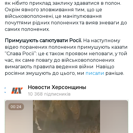
як нібито приклад заклику здаватися в полон.
Окрім явного зловживання тим, що це
військовополонені, це маніпулювання
почуттями рідних полонених та вияв зневаги до
самих полонених.
Примушують салютувати Росії.
На наступному
відео поранених полонених примушують казати
“Слава Росії”: це є також проявом неповаги, у той
час, як саме повагу до військовополонених
вимагають правила ведення війни Навіщо
росіяни змушують до цього, ми
писали
раніше.