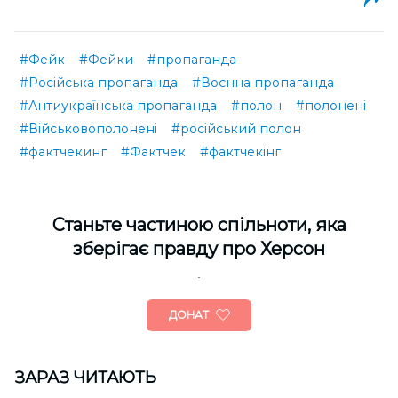
#Фейк
#Фейки
#пропаганда
#Російська пропаганда
#Воєнна пропаганда
#Антиукраїнська пропаганда
#полон
#полонені
#Військовополонені
#російський полон
#фактчекинг
#Фактчек
#фактчекінг
Cтаньте частиною спільноти, яка
зберігає правду про Херсон
ДОНАТ
ЗАРАЗ ЧИТАЮТЬ