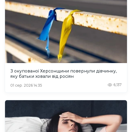
З окупованої Херсонщини повернули дівчинку,
яку батьки ховали від росіян
6,137
01 сер. 2026 14:35