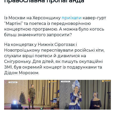
православна пропаганда
Із Москви на Херсонщину
приїхали
кавер-гурт
“Мартіні” та поетеса із передноворічною
концертною програмою. А можна було когось
більш знаменитого запросити?
На концертах у Нижніх Сірогозах і
Новотроїцькому переспівували російські хіти,
слухали вірші поетеси й дивилися на
Снігуроньку. Для дітей, як пишуть окупаційні
ЗМІ, був окремий концерт із подарунками та
Дідом Морозом.