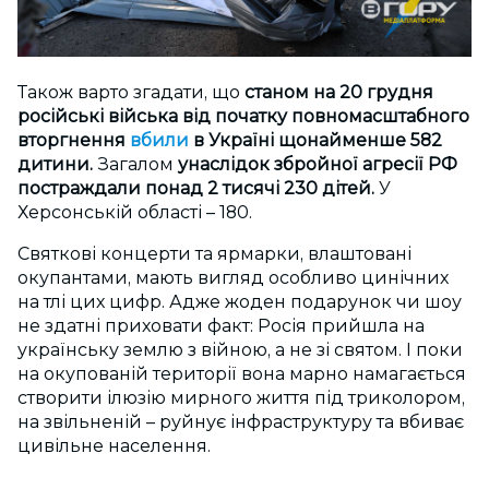
Також варто згадати, що
станом на 20 грудня
російські війська від початку повномасштабного
вторгнення
вбили
в Україні щонайменше 582
дитини.
Загалом
унаслідок збройної агресії РФ
постраждали понад 2 тисячі 230 дітей.
У
Херсонській області – 180.
Святкові концерти та ярмарки, влаштовані
окупантами, мають вигляд особливо цинічних
на тлі цих цифр. Адже жоден подарунок чи шоу
не здатні приховати факт: Росія прийшла на
українську землю з війною, а не зі святом. І поки
на окупованій території вона марно намагається
створити ілюзію мирного життя під триколором,
на звільненій – руйнує інфраструктуру та вбиває
цивільне населення.