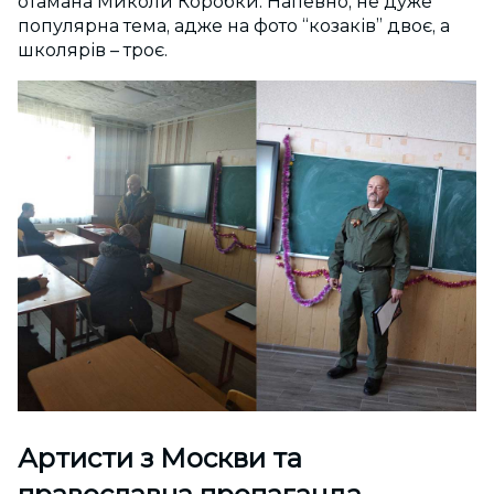
отамана Миколи Коробки. Напевно, не дуже
популярна тема, адже на фото “козаків” двоє, а
школярів – троє.
Артисти з Москви та