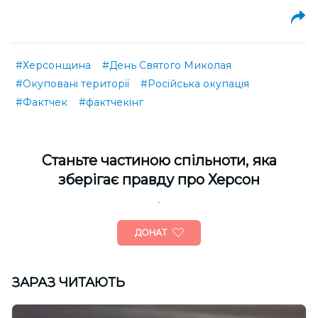
#Херсонщина
#День Святого Миколая
#Окуповані території
#Російська окупація
#Фактчек
#фактчекінг
Cтаньте частиною спільноти, яка
зберігає правду про Херсон
ДОНАТ
ЗАРАЗ ЧИТАЮТЬ