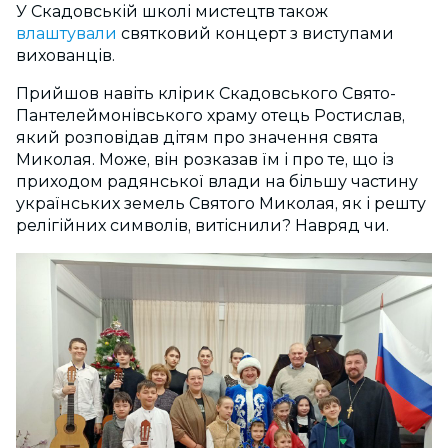
У Скадовській школі мистецтв також
влаштували
святковий концерт з виступами
вихованців.
Прийшов навіть клірик Скадовського Свято-
Пантелеймонівського храму отець Ростислав,
який розповідав дітям про значення свята
Миколая. Може, він розказав їм і про те, що із
приходом радянської влади на більшу частину
українських земель Святого Миколая, як і решту
релігійних символів, витіснили? Навряд чи.