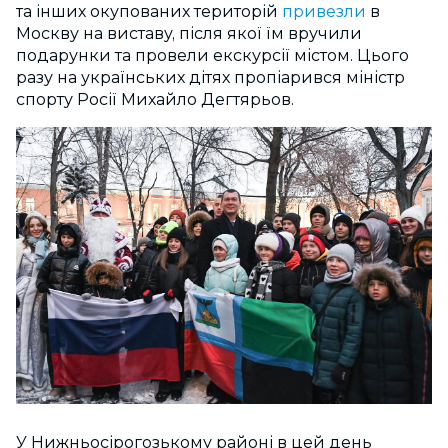
та інших окупованих територій
привезли
в
Москву на виставу, після якої їм вручили
подарунки та провели екскурсії містом. Цього
разу на українських дітях пропіарився міністр
спорту Росії Михайло Дегтярьов.
У Нижньосірогозькому районі в цей день