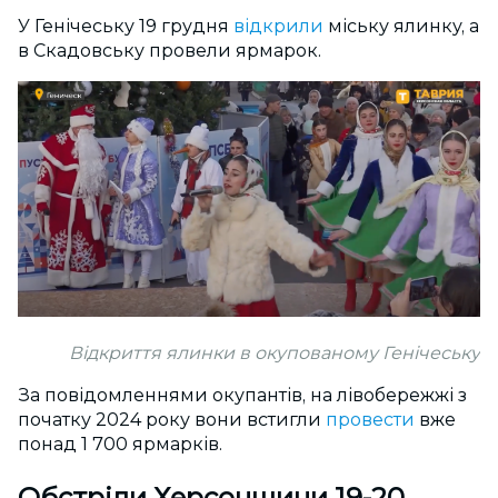
У Генічеську 19 грудня
відкрили
міську ялинку, а
в Скадовську провели ярмарок.
Відкриття ялинки в окупованому Генічеську
За повідомленнями окупантів, на лівобережжі з
початку 2024 року вони встигли
провести
вже
понад 1 700 ярмарків.
Обстріли Херсонщини 19-20