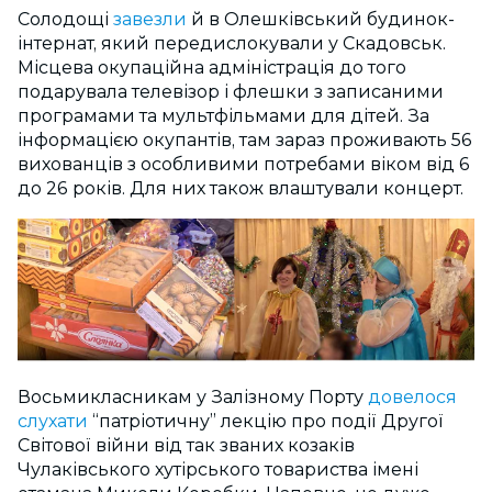
Солодощі
завезли
й в Олешківський будинок-
інтернат, який передислокували у Скадовськ.
Місцева окупаційна адміністрація до того
подарувала телевізор і флешки з записаними
програмами та мультфільмами для дітей. За
інформацією окупантів, там зараз проживають 56
вихованців з особливими потребами віком від 6
до 26 років. Для них також влаштували концерт.
Восьмикласникам у Залізному Порту
довелося
слухати
“патріотичну” лекцію про події Другої
Світової війни від так званих козаків
Чулаківського хутірського товариства імені