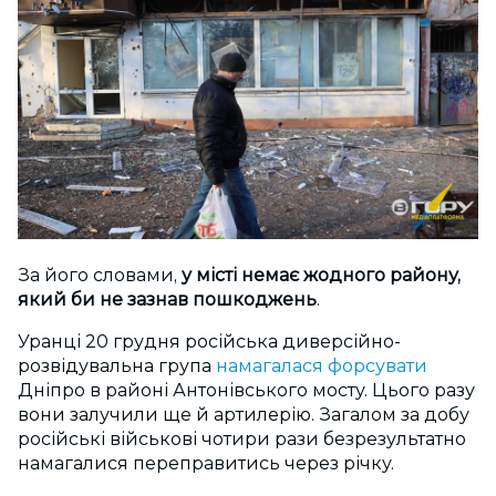
За його словами,
у місті немає жодного району,
який би не зазнав пошкоджень
.
Уранці 20 грудня російська диверсійно-
розвідувальна група
намагалася форсувати
Дніпро в районі Антонівського мосту. Цього разу
вони залучили ще й артилерію. Загалом за добу
російські військові чотири рази безрезультатно
намагалися переправитись через річку.