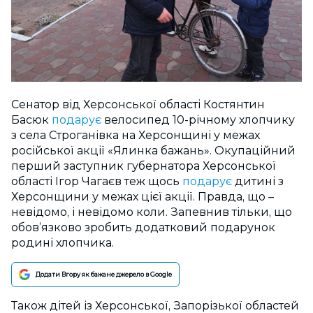
Сенатор від Херсонської області Костянтин
Басюк
подарує
велосипед 10-річному хлопчику
з села Строганівка на Херсонщині у межах
російської акції «Ялинка бажань». Окупаційний
перший заступник губернатора Херсонської
області Ігор Чагаєв теж щось
подарує
дитині з
Херсонщини у межах цієї акції. Правда, що –
невідомо, і невідомо коли. Запевнив тільки, що
обовʼязково зробить додатковий подарунок
родині хлопчика.
Додати Вгору як бажане джерело в Google
Також дітей із Херсонської, Запорізької областей