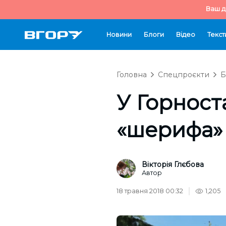
Ваш д
Новини
Блоги
Відео
Текст
Головна
Спецпроєкти
Б
У Горност
«шерифа»
Вікторія Глєбова
Автор
18 травня 2018 00:32
1,205