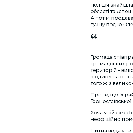
поліція знайшла
області та «спе
А потім продава
гучну подію Оле
Громада співпр
громадських роб
територій - вик
людину на неква
того ж, з велико
Про те, що їх р
Горностаївської
Хоча у тій же ж Г
неофіційно при
Питна вода у се