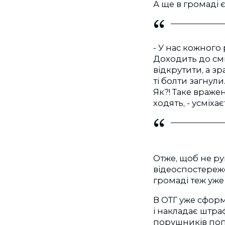
А ще в громаді 
- У нас кожного
Доходить до смі
відкрутити, а з
ті болти загнули
Як?! Таке враже
ходять, - усміха
Отже, щоб не ру
відеоспостереже
громаді теж уже
В ОТГ уже сфор
і накладає штра
порушників поп