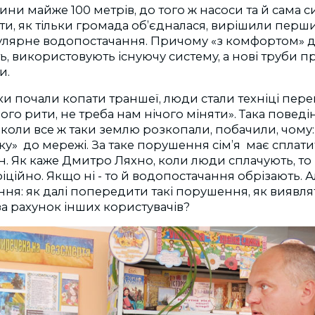
бини майже 100 метрів, до того ж насоси та й сама с
ти, як тільки громада об’єдналася, вирішили перш
улярне водопостачання. Причому «з комфортом» д
, використовують існуючу систему, а нові труби 
и.
ки почали копати траншеї, люди стали техніці пере
чого рити, не треба нам нічого міняти». Така поведі
 коли все ж таки землю розкопали, побачили, чому:
ку» до мережі. За таке порушення сім’я має сплат
грн. Як каже Дмитро Ляхно, коли люди сплачують, 
ійно. Якщо ні - то й водопостачання обрізають. 
ня: як далі попередити такі порушення, як виявл
а рахунок інших користувачів?