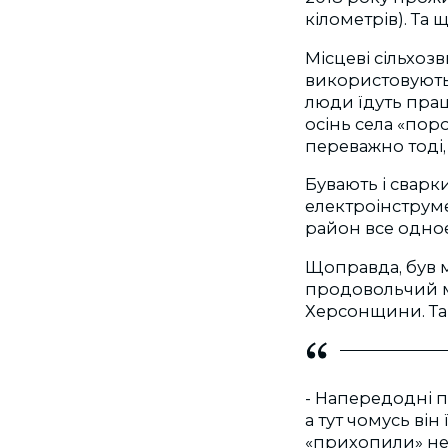
кілометрів). Та щ
Місцеві сільхоз
використовують 
люди їдуть прац
осінь села «пор
переважно тоді,
Бувають і сварки
електроінструмен
район все одное
Щоправда, був 
продовольчий ма
Херсонщини. Та 
- Напередодні п
а тут чомусь він
«прихопили» не 