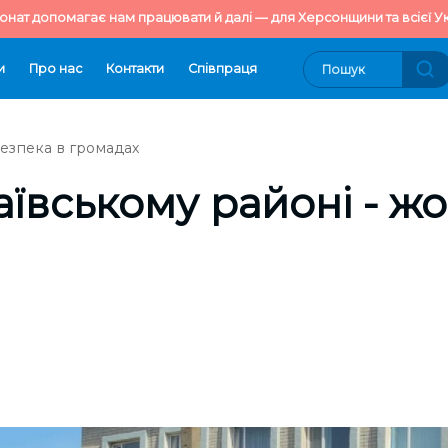
онат допомагає нам працювати й далі — для Херсонщини та всієї Ук
и
Про нас
Контакти
Cпівпраця
езпека в громадах
аївському районі - ж