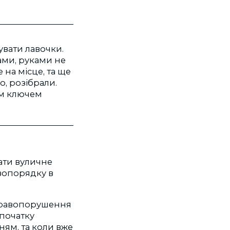
увати лавочки.
ами, руками не
 на місце, та ще
о, розібрали.
им ключем
ати вуличне
вопорядку в
 правопорушення
спочатку
ям, та коли вже