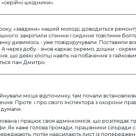
є «серійні шкідники».
 року, «завдяки» наший молоді, доводиться ремонт
шного: закріпили спинки і сидіння товстими болт
ранку дивимось - уже повідкручували. Поставили все
. А через добу - знов каркас окремо, дошки - окрем
ння, що деякі хлопці навіть на побачення з гайков
ється пан Дмитро.
йнували місця відпочинку, там почали встановлюв
ння. Проте і про свого інспектора з охорони пра
 думали.
мована і працює своя адмінкомісія, що розглядає
фи. Як каже голова громади, працівники сільради 
ереджають, потім надсилають лист із попередженн