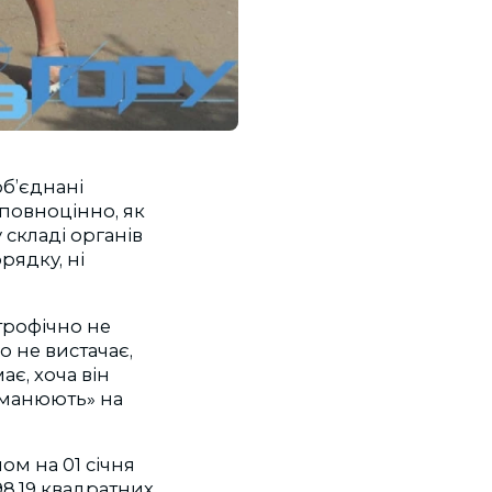
об’єднані
 повноцінно, як
 складі органів
рядку, ні
трофічно не
о не вистачає,
ає, хоча він
еманюють» на
ном на 01 січня
98,19 квадратних