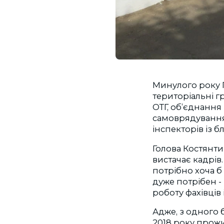
Минулого року Г
територіальні г
ОТГ, об’єднання 
самоврядування,
інспекторів із б
Голова Костянти
вистачає кадрів.
потрібно хоча б 
дуже потрібен -
роботу фахівців 
Адже, з одного б
2018 року прожи