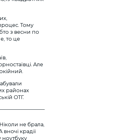
их,
процес. Тому
бто з весни по
, то це
їв,
орностаївці. Але
покійний.
рабували
их районах
ькій ОТГ.
Ніколи не брала,
А вночі крадії
у ноутбуку