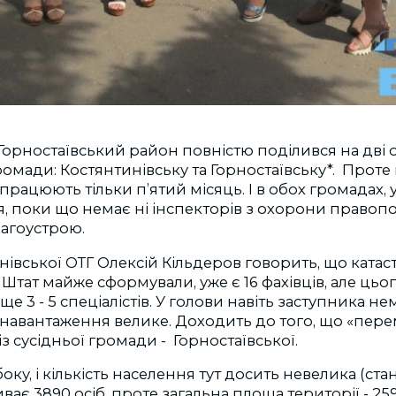
орностаївський район повністю поділився на дві 
ромади: Костянтинівську та Горностаївську*. Проте
працюють тільки п’ятий місяць. І в обох громадах, у
 поки що немає ні інспекторів з охорони правопо
лагоустрою.
нівської ОТГ Олексій Кільдеров говорить, що катас
 Штат майже сформували, уже є 16 фахівців, але цьог
ще 3 - 5 спеціалістів. У голови навіть заступника нем
 навантаження велике. Доходить до того, що «пер
із сусідньої громади - Горностаївської.
оку, і кількість населення тут досить невелика (ста
ває 3890 осіб, проте загальна площа території - 25