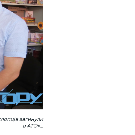
хлопців загинули
в АТО»…