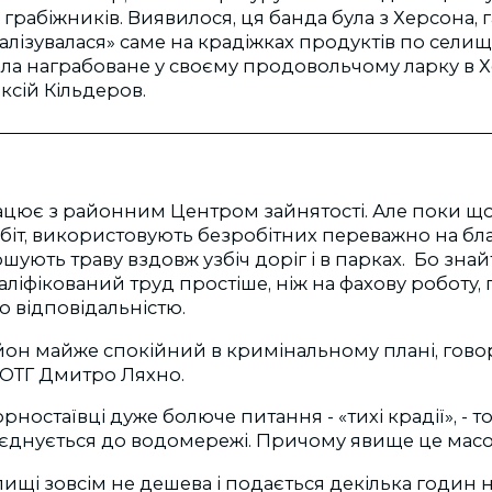
 грабіжників. Виявилося, ця банда була з Херсона,
ціалізувалася» саме на крадіжках продуктів по сели
ла награбоване у своєму продовольчому ларку в Хе
ксій Кільдеров.
ацює з районним Центром зайнятості. Але поки щ
іт, використовують безробітних переважно на бла
ошують траву вздовж узбіч доріг і в парках. Бо зна
ліфікований труд простіше, ніж на фахову роботу, п
ю відповідальністю.
айон майже спокійний в кримінальному плані, говор
 ОТГ Дмитро Ляхно.
орностаївці дуже болюче питання - «тихі крадії», - тоб
єднується до водомережі. Причому явище це масо
лищі зовсім не дешева і подається декілька годин 