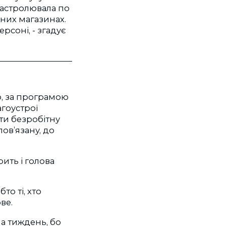
 гастролювала по
щних магазинах.
рсоні, - згадує
о, за програмою
гоустрої
йти безробітну
ов’язану, до
ить і голова
то ті, хто
ве.
на тиждень, бо