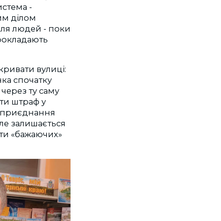
истема -
им ділом
ля людей - поки
прокладають
кривати вулиці:
нка спочатку
 через ту саму
ити штраф у
то приєднання
Але залишається
яти «бажаючих»