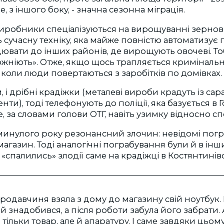
е, з іншого боку, - значна сезонна міграція.
виробники спеціалізуються на вирощуванні зернов
сучасну техніку, яка майже повністю автоматизує 
ювати до інших районів, де вирощують овочеві. То
ожніють». Отже, якщо щось трапляється кримінальне
 коли люди повертаються з заробітків по домівках.
, і дрібні крадіжки (металеві вироби крадуть із сара
ти), тоді телефонують до поліції, яка базується в Г
, за словами голови ОТГ, навіть узимку відносно с
минулого року резонансний злочин: невідомі пог
газин. Тоді аналогічні пограбування були й в інш
«спалились» злодії саме на крадіжці в Костянтинівс
родавчиня взяла з дому до магазину свій ноутбук. 
 їй знадобився, а після роботи забула його забрати. 
тільки товар, але й апаратуру. І саме завдяки цьом