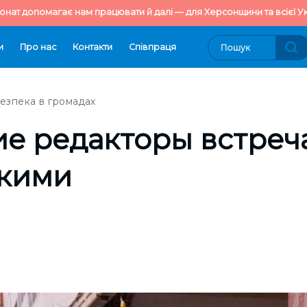
онат допомагає нам працювати й далі — для Херсонщини та всієї Ук
и
Про нас
Контакти
Cпівпраця
езпека в громадах
е редакторы встреч
кими