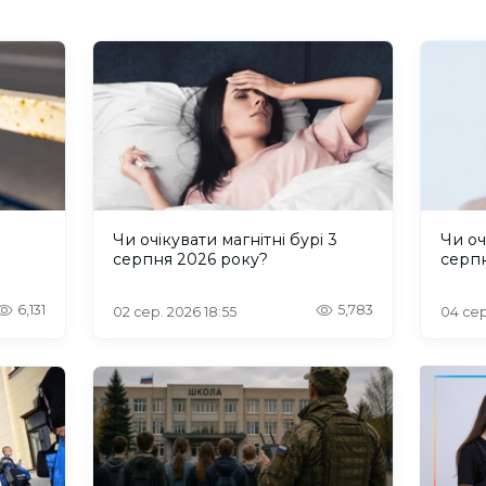
и
Чи очікувати магнітні бурі 3
Чи оч
серпня 2026 року?
серп
6,131
5,783
02 сер. 2026 18:55
04 сер