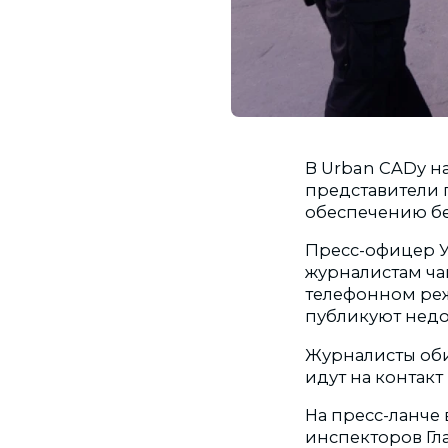
В Urban CADу н
представители 
обеспечению бе
Пресс-офицер 
журналистам ча
телефонном реж
публикуют нед
Журналисты оби
идут на контак
На пресс-ланче 
инспекторов Гл