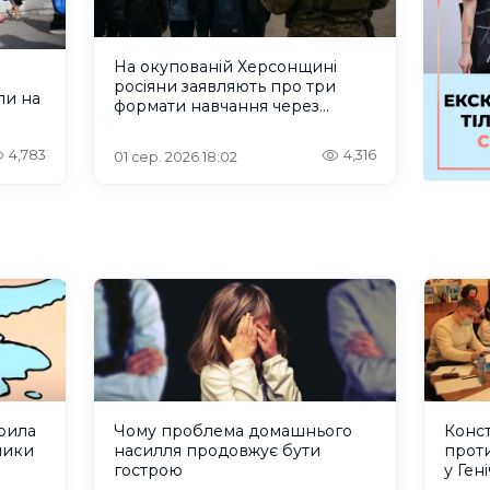
На окупованій Херсонщині
росіяни заявляють про три
ли на
формати навчання через
проблеми зі світлом та
інтернетом
4,783
4,316
01 сер. 2026 18:02
рила
Чому проблема домашнього
Конст
лики
насилля продовжує бути
прот
гострою
у Ген