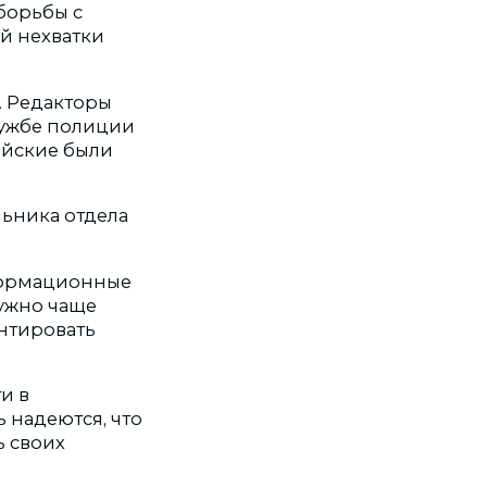
борьбы с
й нехватки
. Редакторы
лужбе полиции
ейские были
льника отдела
формационные
нужно чаще
нтировать
и в
 надеются, что
ь своих