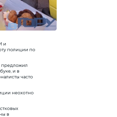
И и
оту полиции по
й предложил
уке, и в
рналисты часто
лиции неохотно
астковых
ны в