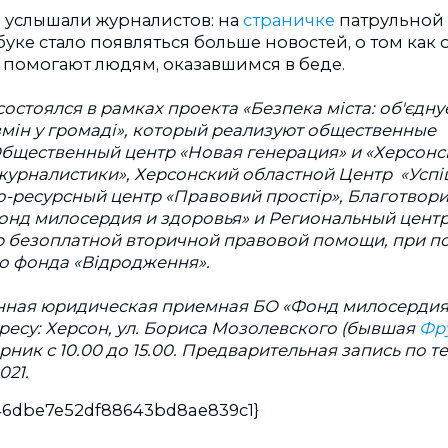
 услышали журналистов: на
страничке
патрульной
уке стало появляться больше новостей, о том как
 помогают людям, оказавшимся в беде.
остоялся в рамках проекта «Безпека міста: об'єдну
змін у громаді», который реализуют общественные
бщественный центр «Новая генерация» и
«Херсонс
журналистики»,
Херсонский областной Центр «Успі
ресурсный центр «Правовий простір», Благотвор
онд милосердия и здоровья» и Региональный центр
 безоплатной вторичной правовой помощи, при п
 фонда «Відродження».
ная юридическая приемная БО «Фонд милосердия 
ресу: Херсон, ул. Бориса Мозолевского (бывшая
Фру
ник с 10.00 до 15.00. Предварительная запись по тел
021.
e46dbe7e52df88643bd8ae839c1}