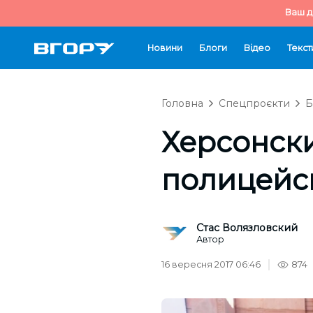
Ваш д
Новини
Блоги
Відео
Текст
Головна
Спецпроєкти
Б
Херсонски
полицейс
Стас Волязловский
Автор
16 вересня 2017 06:46
874