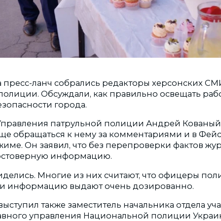
а пресс-ланч собрались редакторы херсонских СМ
полиции. Обсуждали, как правильно освещать раб
зопасности города.
Управления патрульной полиции Андрей Кованы
ще обращаться к нему за комментариями и в Фейсб
име. Он заявил, что без перепроверки фактов жу
остоверную информацию.
делись. Многие из них считают, что офицеры по
т и информацию выдают очень дозированно.
выступил также заместитель начальника отдела уч
авного управления Национальной полиции Украи