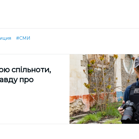
иция
#СМИ
ою спільноти,
равду про