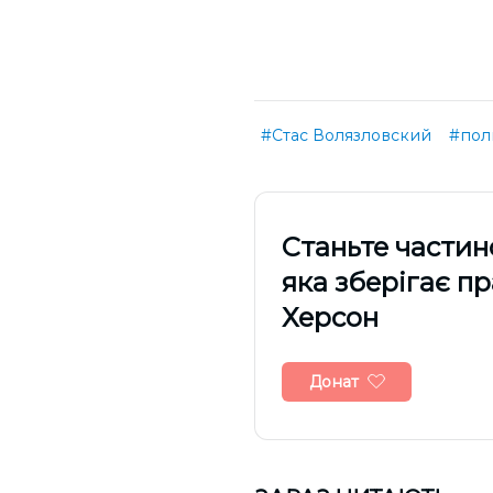
#Стас Волязловский
#пол
Cтаньте частин
яка зберігає п
Херсон
Донат