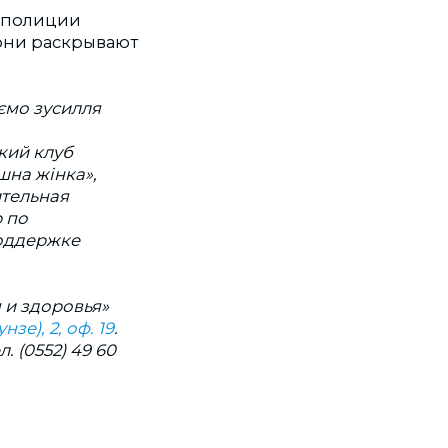
 полиции
 они раскрывают
ємо зусилля
кий клуб
шна жінка»,
ительная
 по
оддержке
и здоровья»
нзе), 2, оф. 19
.
. (0552) 49 60