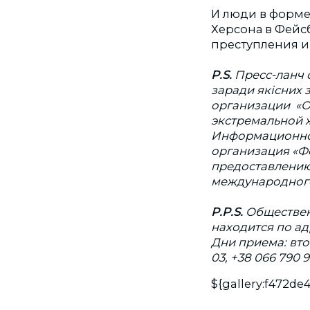
И люди в форме
Херсона в Фейсб
преступления и
P.S.
Пресс-ланч с
заради якісних 
организации
«О
экстремальной 
Информационно-
организация «Ф
предоставлению
международного
P.
P.S.
Обществен
находится по ад
Дни приема: втор
03, +38 066 790 9
${gallery:f472d