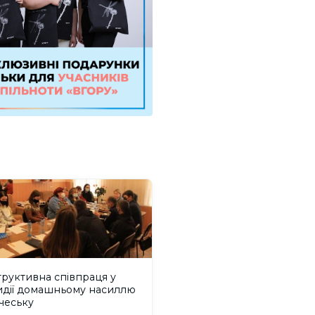
руктивна співпраця у
идії домашньому насиллю
ічеську