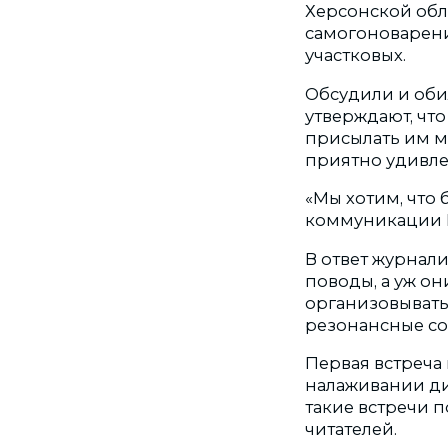
Херсонской обл
самогоноварени
участковых.
Обсудили и оби
утверждают, чт
присылать им м
приятно удивл
«Мы хотим, что 
коммуникации Г
В ответ журнал
поводы, а уж он
организовыват
резонансные со
Первая встреча 
налаживании ди
такие встречи 
читателей.