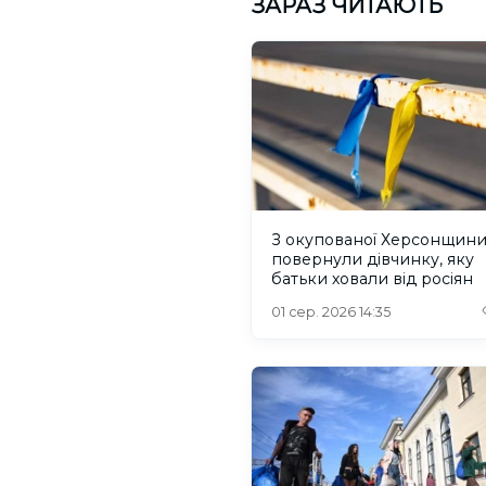
ЗАРАЗ ЧИТАЮТЬ
З окупованої Херсонщин
повернули дівчинку, яку
батьки ховали від росіян
01 сер. 2026 14:35