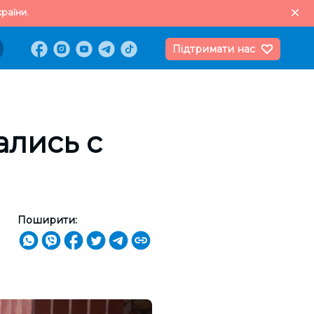
раїни.
Підтримати нас
ались с
Поширити: