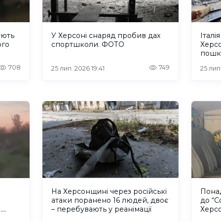
ують
У Херсоні снаряд пробив дах
Італі
ого
спортшколи. ФОТО
Херсо
пошк
коли
708
749
25 лип. 2026 19:41
25 лип
На Херсонщині через російські
Пона
атаки поранено 16 людей, двоє
до “С
.
– перебувають у реанімації
Херсо