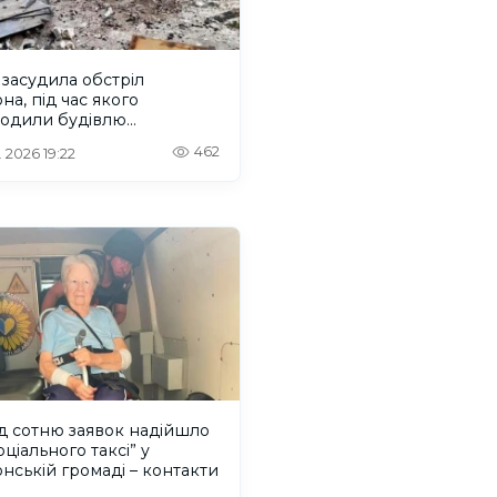
я засудила обстріл
на, під час якого
одили будівлю
шнього консульства
462
. 2026 19:22
д сотню заявок надійшло
оціального таксі” у
нській громаді – контакти