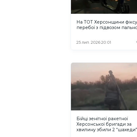
На ТОТ Херсонщини фікс
перебої з підвозом пальн
25 лип. 2026 20:01
Бійці зенітної ракетної
Херсонської бригади за
хвилину збили 2 “шахеди”
ВІДЕО