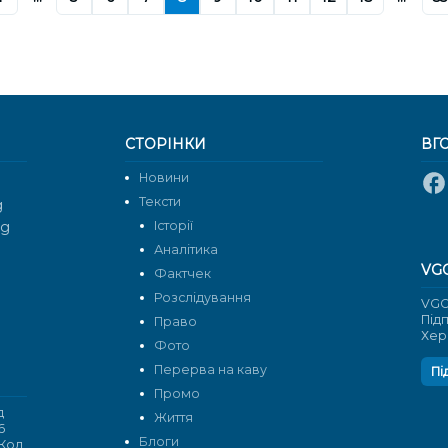
СТОРІНКИ
ВГ
Новини
Тексти
g
rg
Історії
Аналітика
VG
Фактчек
Розслідування
VGO
Під
Право
Хер
Фото
Перерва на каву
Пі
Промо
д
Життя
6
Блоги
 Код