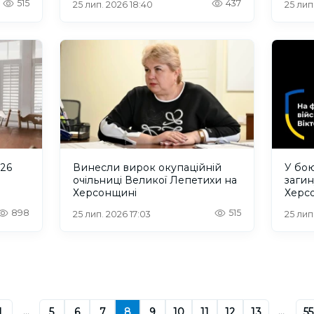
515
437
25 лип. 2026 18:40
25 лип.
 26
Винесли вирок окупаційній
У бою
очільниці Великої Лепетихи на
загин
Херсонщині
Херс
898
515
25 лип. 2026 17:03
25 лип
1
...
5
6
7
8
9
10
11
12
13
...
55