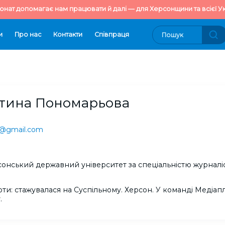
онат допомагає нам працювати й далі — для Херсонщини та всієї Ук
и
Про нас
Контакти
Cпівпраця
тина Пономарьова
a@gmail.com
рсонський державний університет за спеціальністю журналіс
оти: cтажувалася на Суспільному. Херсон. У команді Медіа
.