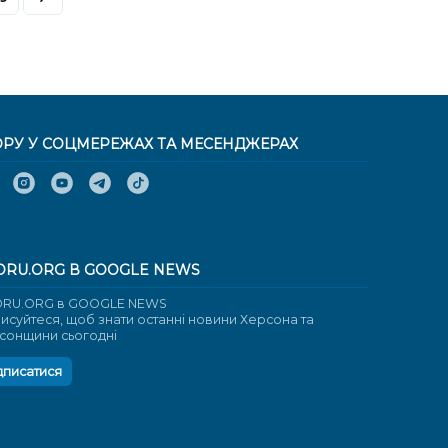
ОРУ У СОЦМЕРЕЖАХ ТА МЕСЕНДЖЕРАХ
ORU.ORG В GOOGLE NEWS
RU.ORG в GOOGLE NEWS
писуйтеся, щоб знати останні новини Херсона та
сонщини сьогодні
дписатися