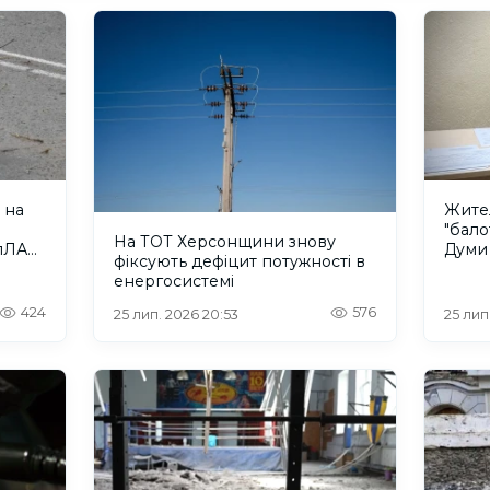
 на
Жите
"бало
На ТОТ Херсонщини знову
БпЛА
Думи 
фіксують дефіцит потужності в
канди
енергосистемі
424
576
25 лип. 2026 20:53
25 лип