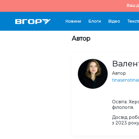
Ваш д
Новини
Блоги
Відео
Текст
Автор
Вален
Автор
tinasenstin
Освіта: Хе
філологія.
Досвід роб
з 2023 року