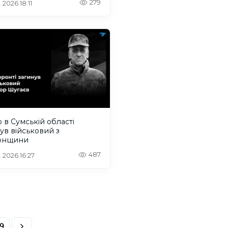
279
 2026 18:11
 в Сумській області
ув військовий з
онщини
487
. 2026 16:27
9