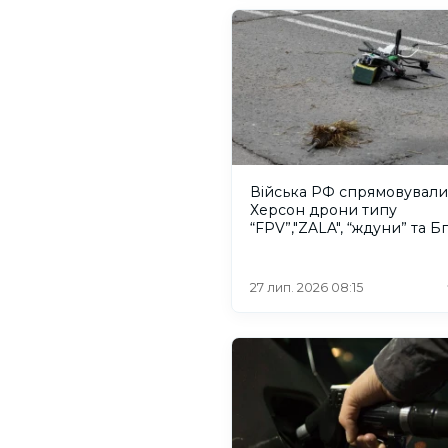
Війська РФ спрямовували
Херсон дрони типу
“FPV”,"ZALA", “ждуни” та 
“шахеди”
27 лип. 2026 08:15