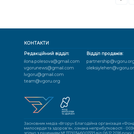
КОНТАКТИ
Редакційний відділ:
Відділ продажів:
ilona.polesova@gmail.com
partnership@vgoru.or
vgorunews@gmail.com
oleksiylehen@vgoru.o
lvgoru@gmail.com
team@vgoru.org
Засновник медіа «Вгору» Благодійна організація «Фон
милосердя та здоров'я», ознака неприбутковості - 003
згідно з рішенням № 17210346001335 від 06.12.2016 року.