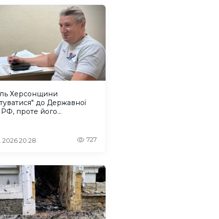
ль Херсонщини
туватися" до Державної
РФ, проте його
датуру зняли з виборів
727
. 2026 20:28