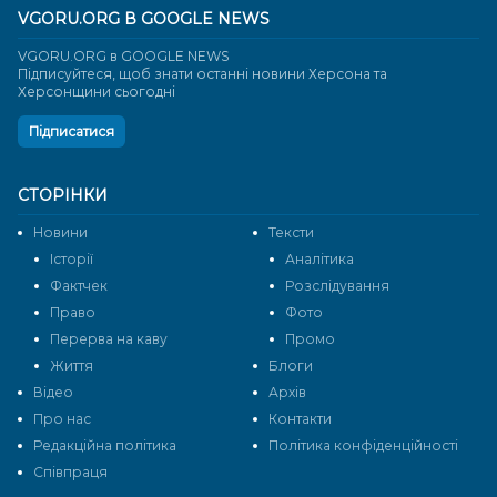
VGORU.ORG В GOOGLE NEWS
VGORU.ORG в GOOGLE NEWS
Підписуйтеся, щоб знати останні новини Херсона та
Херсонщини сьогодні
Підписатися
СТОРІНКИ
Новини
Тексти
Історії
Аналітика
Фактчек
Розслідування
Право
Фото
Перерва на каву
Промо
Життя
Блоги
Відео
Архів
Про нас
Контакти
Редакційна політика
Політика конфіденційності
Cпівпраця