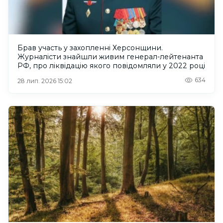
Брав участь у захопленні Херсонщини.
Журналісти знайшли живим генерал-лейтенанта
РФ, про ліквідацію якого повідомляли у 2022 році
634
28 лип. 2026 15:02