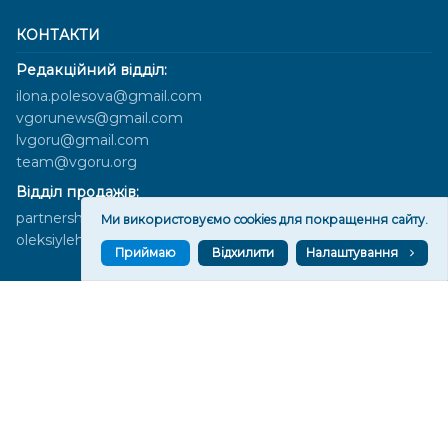
КОНТАКТИ
Редакційний відділ:
ilona.polesova@gmail.com
vgorunews@gmail.com
lvgoru@gmail.com
team@vgoru.org
Відділ продажів:
partnership@vgoru.org
Ми використовуємо cookies для покращення сайту.
oleksiylehen@vgoru.org
Приймаю
Відхилити
Налаштування
Засновник медіа «Вгору» Благодійна організація «Фонд
милосердя та здоров'я», ознака неприбутковості - 0036 згідно з
рішенням № 17210346001335 від 06.12.2016 року. Код ЄДРПОУ:
01497439. Основна діяльність – захист прав людини, кампанії
едвокасі, інформаційні кампанії. Місія БО «Фонд милосердя та