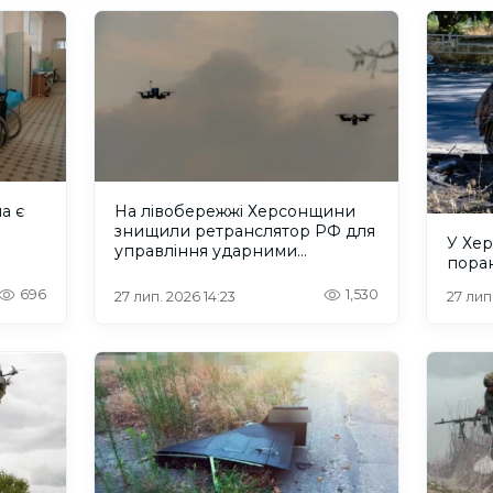
а є
На лівобережжі Херсонщини
знищили ретранслятор РФ для
У Хе
управління ударними
поран
безпілотниками
696
1,530
27 лип. 2026 14:23
27 лип