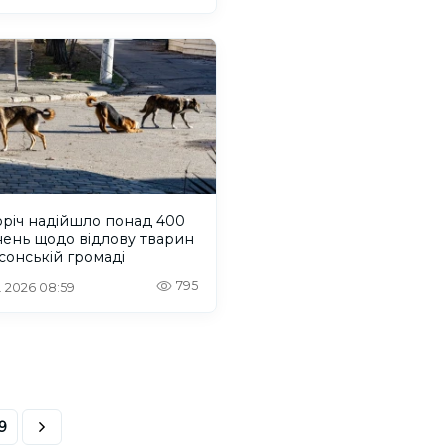
оріч надійшло понад 400
нень щодо відлову тварин
сонській громаді
795
. 2026 08:59
9