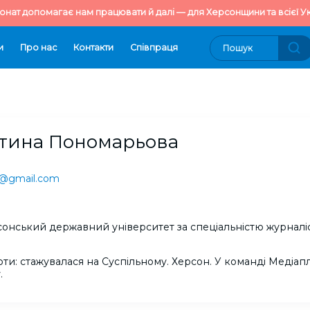
онат допомагає нам працювати й далі — для Херсонщини та всієї Ук
и
Про нас
Контакти
Cпівпраця
тина Пономарьова
a@gmail.com
рсонський державний університет за спеціальністю журналіс
оти: cтажувалася на Суспільному. Херсон. У команді Медіа
.