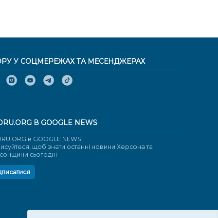
ОРУ У СОЦМЕРЕЖАХ ТА МЕСЕНДЖЕРАХ
ORU.ORG В GOOGLE NEWS
RU.ORG в GOOGLE NEWS
писуйтеся, щоб знати останні новини Херсона та
сонщини сьогодні
дписатися