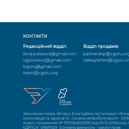
КОНТАКТИ
Редакційний відділ:
Відділ продажів:
ilona.polesova@gmail.com
partnership@vgoru.or
vgorunews@gmail.com
oleksiylehen@vgoru.o
lvgoru@gmail.com
team@vgoru.org
Засновник медіа «Вгору» Благодійна організація «Фон
милосердя та здоров'я», ознака неприбутковості - 003
згідно з рішенням № 17210346001335 від 06.12.2016 року.
ЄДРПОУ: 01497439. Основна діяльність – захист прав