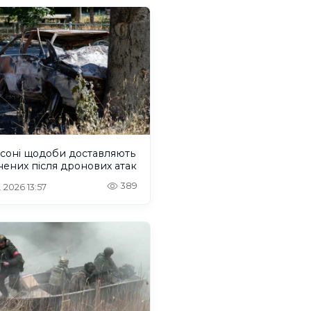
рсоні щодоби доставляють
ених після дронових атак
389
. 2026 13:57