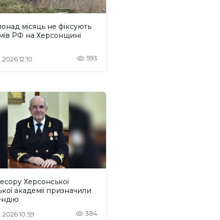
онад місяць не фіксують
мів РФ на Херсонщині
593
 2026 12:10
есору Херсонської
кої академії призначили
ендію
384
. 2026 10:59