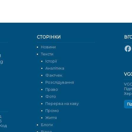
СТОРІНКИ
ВГ
Новини
Тексти
g
rg
Історії
Аналітика
VG
Фактчек
Розслідування
VGO
Під
Право
Хер
Фото
Перерва на каву
Пі
Промо
д
Життя
6
Блоги
 Код
Відео