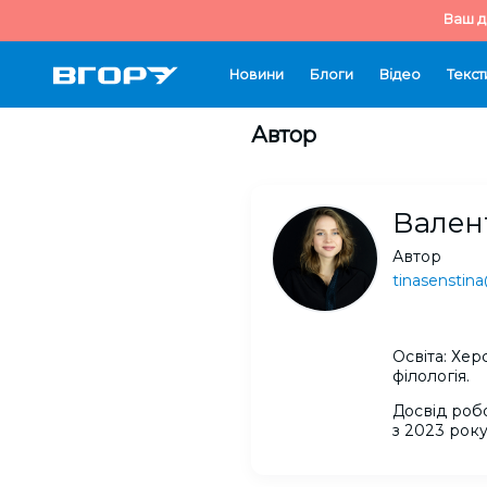
Ваш д
Новини
Блоги
Відео
Текст
Автор
Вален
Автор
tinasenstin
Освіта: Хе
філологія.
Досвід роб
з 2023 року