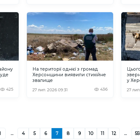
айону
На території однієї з громад
Цьог
буде
Херсонщини виявили стихійне
звер
звалище
у Хер
425
436
27 лип. 2026 09:31
27 лип
1
...
4
5
6
7
8
9
10
11
12
...
55