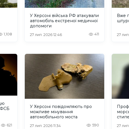
У Херсоні війська РФ атакували
Вже п
автомобіль екстреної медичної
штур
допомоги
1,108
411
27 лип. 2026 12:46
27 лип.
цю
У Херсоні повідомляють про
Проф
в ФСБ
можливе мінування
морсь
автомобільного моста
стип
621
590
27 лип. 2026 11:34
27 лип