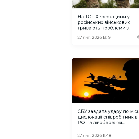
На ТОТ Херсонщини у
російських військових
тривають проблеми з
логістикою
27 лип. 2026 13:19
СБУ завдала удару по міс
дислокації співробітникі
РФ на лівобережжі
Херсонщини
27 лип. 2026 11:48