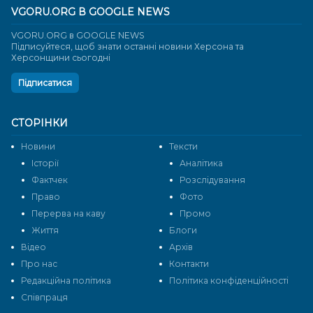
VGORU.ORG В GOOGLE NEWS
VGORU.ORG в GOOGLE NEWS
Підписуйтеся, щоб знати останні новини Херсона та
Херсонщини сьогодні
Підписатися
СТОРІНКИ
Новини
Тексти
Історії
Аналітика
Фактчек
Розслідування
Право
Фото
Перерва на каву
Промо
Життя
Блоги
Відео
Архів
Про нас
Контакти
Редакційна політика
Політика конфіденційності
Cпівпраця