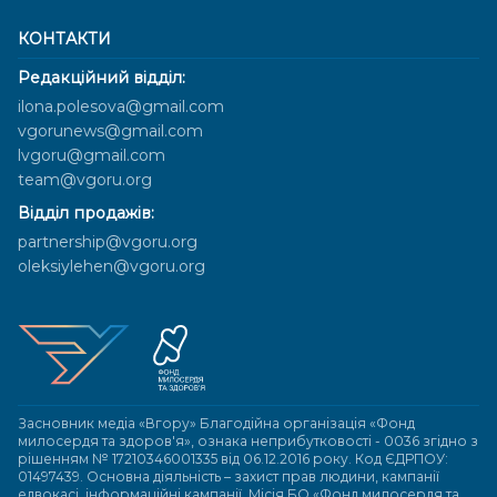
КОНТАКТИ
Редакційний відділ:
ilona.polesova@gmail.com
vgorunews@gmail.com
lvgoru@gmail.com
team@vgoru.org
Відділ продажів:
partnership@vgoru.org
oleksiylehen@vgoru.org
Засновник медіа «Вгору» Благодійна організація «Фонд
милосердя та здоров'я», ознака неприбутковості - 0036 згідно з
рішенням № 17210346001335 від 06.12.2016 року. Код ЄДРПОУ:
01497439. Основна діяльність – захист прав людини, кампанії
едвокасі, інформаційні кампанії. Місія БО «Фонд милосердя та