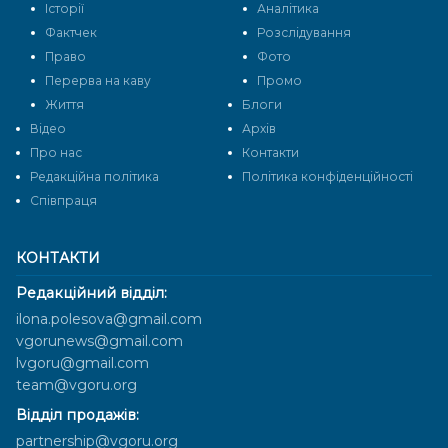
Історії
Аналітика
Фактчек
Розслідування
Право
Фото
Перерва на каву
Промо
Життя
Блоги
Відео
Архів
Про нас
Контакти
Редакційна політика
Політика конфіденційності
Cпівпраця
КОНТАКТИ
Редакційний відділ:
ilona.polesova@gmail.com
vgorunews@gmail.com
lvgoru@gmail.com
team@vgoru.org
Відділ продажів:
partnership@vgoru.org