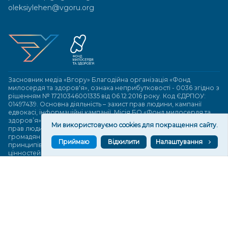
oleksiylehen@vgoru.org
Засновник медіа «Вгору» Благодійна організація «Фонд
милосердя та здоров'я», ознака неприбутковості - 0036 згідно з
рішенням № 17210346001335 від 06.12.2016 року. Код ЄДРПОУ:
01497439. Основна діяльність – захист прав людини, кампанії
едвокасі, інформаційні кампанії. Місія БО «Фонд милосердя та
здоров’я» – сприяти зміцненню поваги до людської гідності та
Ми використовуємо cookies для покращення сайту.
прав людини в українському суспільстві, давати знання і надихати
громадян України на активні і відповідальні дії для реалізації
Приймаю
Відхилити
Налаштування
принципів верховенства права і утвердження демократичних
цінностей. Керівними органами БО «Фонд милосердя та
здоров’я» є: загальні збори та правління на чолі з головою
правління. Управління поточною діяльністю здійснює
виконавчий директор – Алла Тютюнник.
© 2026 Медіаплатформа "Вгору". Використання матеріалів сайту
vgoru.org лише за умови активного посилання на конкретний
матеріал не нижче другого абзацу.