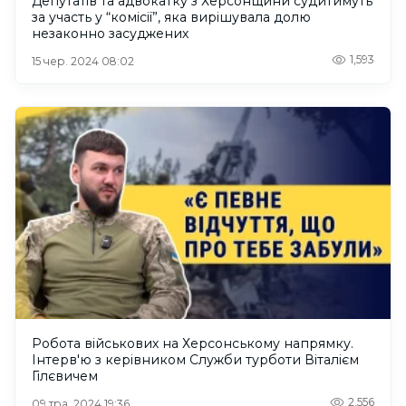
Депутатів та адвокатку з Херсонщини судитимуть
за участь у “комісії”, яка вирішувала долю
незаконно засуджених
1,593
15 чер. 2024 08:02
Робота військових на Херсонському напрямку.
Інтерв'ю з керівником Служби турботи Віталієм
Гілєвичем
2,556
09 тра. 2024 19:36