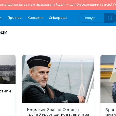
онат допомагає нам працювати й далі — для Херсонщини та всієї Ук
и
Про нас
Контакти
Cпівпраця
оди
стили
Кримський завод Фірташа
Броне
труїть Херсонщину, а платить за
мільй