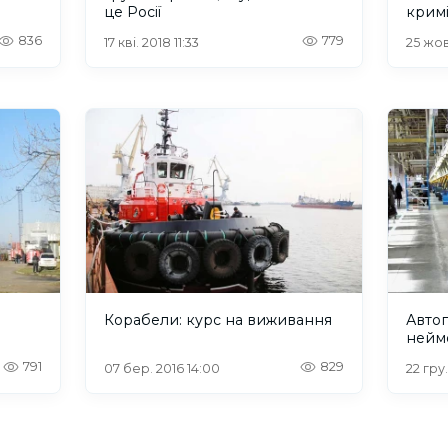
це Росії
кримі
орбі
836
779
17 кві. 2018 11:33
25 жов
Корабели: курс на виживання
Авто
нейм
791
829
07 бер. 2016 14:00
22 гру.