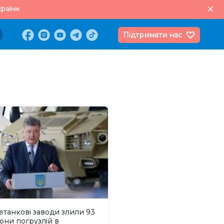
раїни.
Підтримати нас
танкові заводи злили 93
они погрузлій в