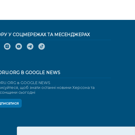
ОРУ У СОЦМЕРЕЖАХ ТА МЕСЕНДЖЕРАХ
ORU.ORG В GOOGLE NEWS
RU.ORG в GOOGLE NEWS
писуйтеся, щоб знати останні новини Херсона та
сонщини сьогодні
дписатися