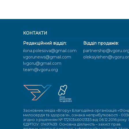
КОНТАКТИ
Редакційний відділ:
Відділ продажів:
ilona.polesova@gmail.com
partnership@vgoru.or
vgorunews@gmail.com
oleksiylehen@vgoru.o
lvgoru@gmail.com
team@vgoru.org
Засновник медіа «Вгору» Благодійна організація «Фон
милосердя та здоров'я», ознака неприбутковості - 003
згідно з рішенням № 17210346001335 від 06.12.2016 року.
ЄДРПОУ: 01497439. Основна діяльність – захист прав
людини, кампанії едвокасі, інформаційні кампанії. Місія