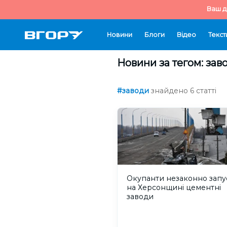
Ваш д
Новини
Блоги
Відео
Текст
Новини за тегом: зав
#заводи
знайдено 6 статті
Окупанти незаконно запу
на Херсонщині цементні
заводи