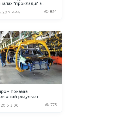
налах "прокладці" з
ти менеджера Порошенка
854
. 2017 14:44
пром показав
овірний результат
775
 2015 13:00