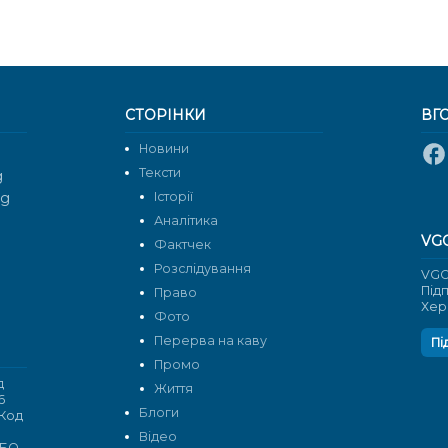
СТОРІНКИ
ВГ
Новини
Тексти
g
rg
Історії
Аналітика
VG
Фактчек
Розслідування
VGO
Під
Право
Хер
Фото
Перерва на каву
Пі
Промо
д
Життя
6
Блоги
 Код
Відео
 БО