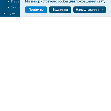
Перерва на каву
Ми використовуємо cookies для покращення сайту.
Промо
Життя
Блоги
Приймаю
Відхилити
Налаштування
Відео
Архів
Про нас
Контакти
Редакційна політика
Політика конфіденційності
Cпівпраця
КОНТАКТИ
Редакційний відділ:
ilona.polesova@gmail.com
vgorunews@gmail.com
lvgoru@gmail.com
team@vgoru.org
Відділ продажів:
partnership@vgoru.org
oleksiylehen@vgoru.org