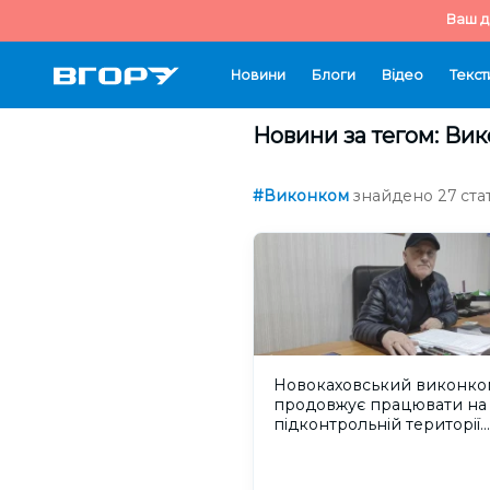
Ваш д
Новини
Блоги
Відео
Текст
Новини за тегом: Ви
#Виконком
знайдено 27 стат
Новокаховський виконко
продовжує працювати на
підконтрольній території
України