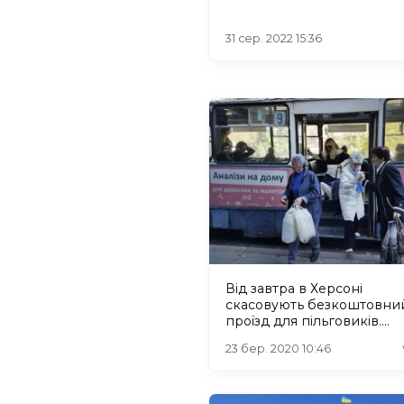
31 сер. 2022 15:36
Від завтра в Херсоні
скасовують безкоштовни
проїзд для пільговиків.
Зупиняти весь громадськ
23 бер. 2020 10:46
транспорт поки не плану