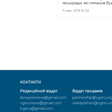
міськради: які питання бу
розглянуті
11 чер. 2019 10:02
КОНТАКТИ
Редакційний відділ:
Відділ продажів:
ilona.polesova@gmail.com
partnership@vgoru.or
vgorunews@gmail.com
oleksiylehen@vgoru.o
lvgoru@gmail.com