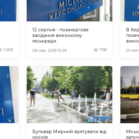
12 серпня - позачергове
В Хер
засідання виконкому
позач
міськради
викон
1,093
758
06 сер. 2019 12:29
01 лип
Бульвар Мирний врятували від
Місь
кіосків
залуч