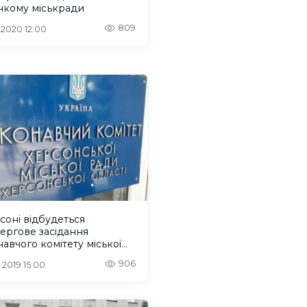
нкому міськради
809
. 2020 12:00
соні відбудеться
ергове засідання
авчого комітету міської
906
 2019 15:00