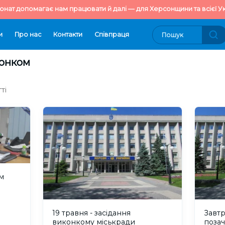
онат допомагає нам працювати й далі — для Херсонщини та всієї Ук
и
Про нас
Контакти
Cпівпраця
конком
ті
м
19 травня - засідання
Завтр
виконкому міськради
позач