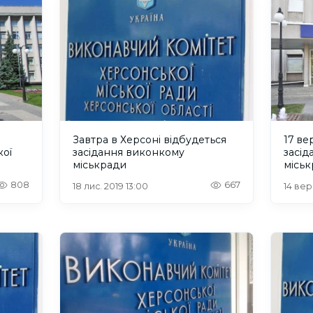
Завтра в Херсоні відбудеться
17 ве
кої
засідання виконкому
засі
міськради
місь
808
667
18 лис. 2019 13:00
14 вер