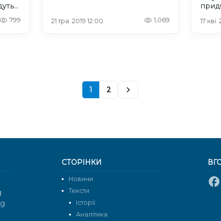
дуть
прид
799
1,069
21 тра. 2019 12:00
17 кві.
1
2
СТОРІНКИ
ВГ
Новини
Тексти
g
rg
Історії
Аналітика