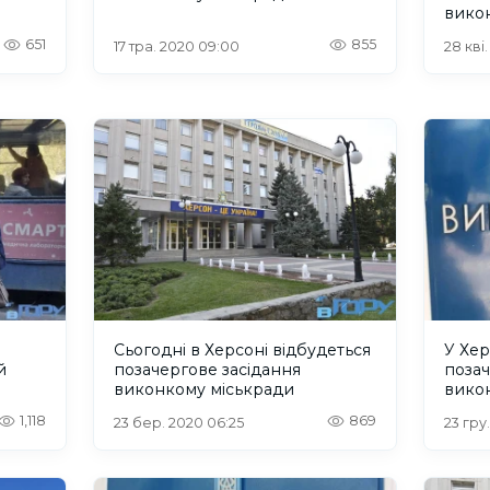
вико
651
855
17 тра. 2020 09:00
28 кві
Сьогодні в Херсоні відбудеться
У Хер
й
позачергове засідання
позач
виконкому міськради
викон
ий
ради
1,118
869
23 бер. 2020 06:25
23 гру.
ють