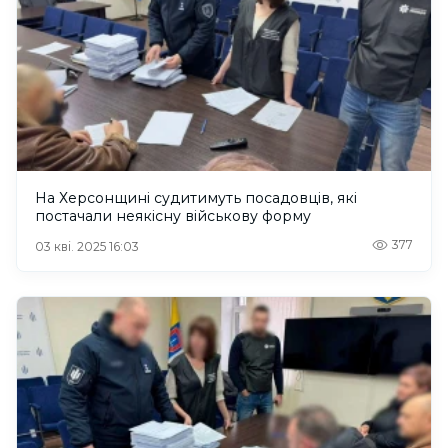
На Херсонщині судитимуть посадовців, які
постачали неякісну військову форму
377
03 кві. 2025 16:03