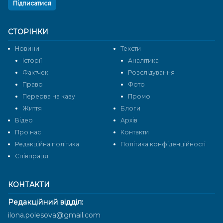
Підписатися
СТОРІНКИ
Новини
Тексти
Історії
Аналітика
Фактчек
Розслідування
Право
Фото
Перерва на каву
Промо
Життя
Блоги
Відео
Архів
Про нас
Контакти
Редакційна політика
Політика конфіденційності
Cпівпраця
КОНТАКТИ
Редакційний відділ:
ilona.polesova@gmail.com