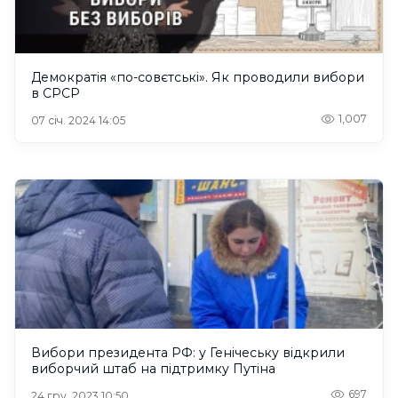
Демократія «по-совєтські». Як проводили вибори
в СРСР
1,007
07 січ. 2024 14:05
Вибори президента РФ: у Генічеську відкрили
виборчий штаб на підтримку Путіна
697
24 гру. 2023 10:50