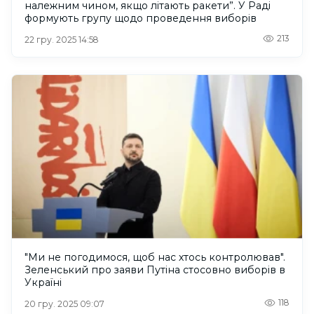
належним чином, якщо літають ракети”. У Раді
формують групу щодо проведення виборів
213
22 гру. 2025 14:58
"Ми не погодимося, щоб нас хтось контролював".
Зеленський про заяви Путіна стосовно виборів в
Україні
118
20 гру. 2025 09:07