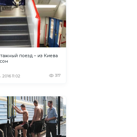
тажный поезд – из Киева
рсон
317
 2016 11:02