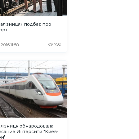
алізниця» подбає про
орт
799
 2016 11:58
алізниця обнародовала
исание Интерсити "Киев-
он"