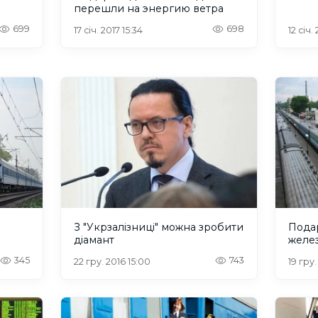
перешли на энергию ветра
699
698
17 січ. 2017 15:34
12 січ.
З "Укрзалізниці" можна зробити
Подар
діамант
желе
345
743
22 гру. 2016 15:00
19 гру.