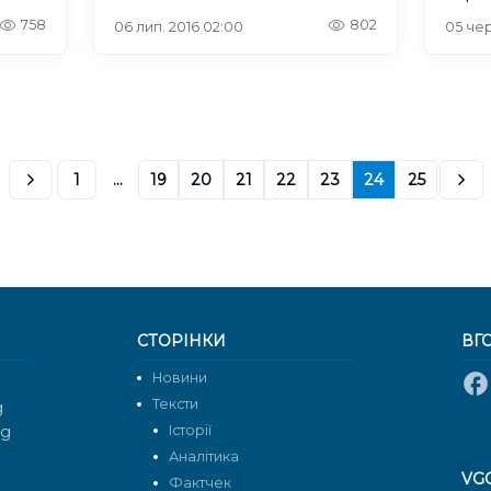
758
802
06 лип. 2016 02:00
05 чер
1
...
19
20
21
22
23
24
25
СТОРІНКИ
ВГ
Новини
Тексти
g
rg
Історії
Аналітика
VG
Фактчек