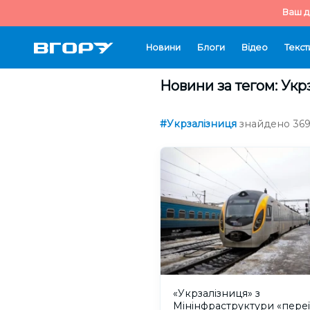
Ваш д
Новини
Блоги
Відео
Текст
Новини за тегом: Ук
#Укрзалізниця
знайдено 369 
«Укрзалізниця» з
Мінінфраструктури «переї