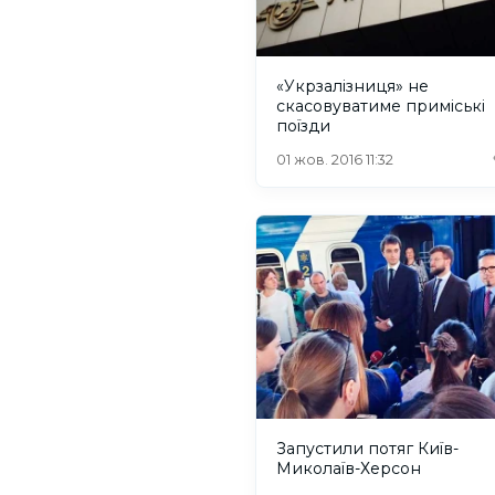
«Укрзалізниця» не
скасовуватиме приміські
поїзди
01 жов. 2016 11:32
Запустили потяг Київ-
Миколаїв-Херсон