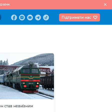
раїни.
Підтримати нас
н став невиїзним