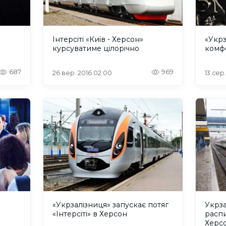
Інтерсіті «Київ - Херсон»
«Укрз
курсуватиме цілорічно
комф
687
969
26 вер. 2016 02:00
13 сер.
«Укрзалізниця» запускає потяг
Укрз
«Інтерсіті» в Херсон
расп
Херс