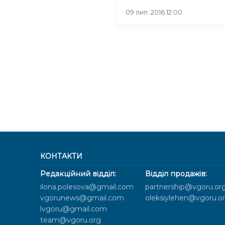
09 лип. 2016 12:00
КОНТАКТИ
Редакційний відділ:
Відділ продажів:
ilona.polesova@gmail.com
partnership@vgoru.or
vgorunews@gmail.com
oleksiylehen@vgoru.o
lvgoru@gmail.com
team@vgoru.org