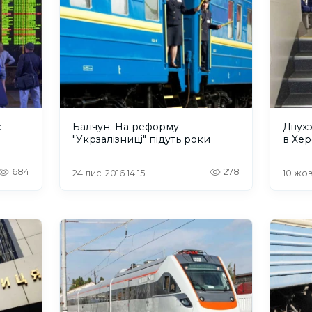
:
Балчун: На реформу
Двухэ
"Укрзалізниці" підуть роки
в Хе
684
278
24 лис. 2016 14:15
10 жов.