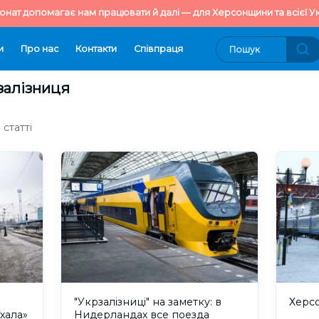
онат допомагає нам працювати й далі — для Херсонщини та всієї Ук
и
Про нас
Контакти
Cпівпраця
рзалізниця
статті
"Укрзалізниці" на заметку: в
Херсо
хала»
Нидерландах все поезда