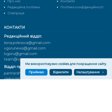
Про нас
Контакти
Редакційна політика
Політика конфіденційності
Cпівпраця
КОНТАКТИ
Редакційний відділ:
ilona.polesova@gmail.com
vgorunews@gmail.com
lvgoru@gmail.com
team@vgoru.org
Ми використовуємо cookies для покращення сайту.
Відділ продажів:
Приймаю
Відхилити
Налаштування
partnership@vgoru.org
oleksiylehen@vgoru.org