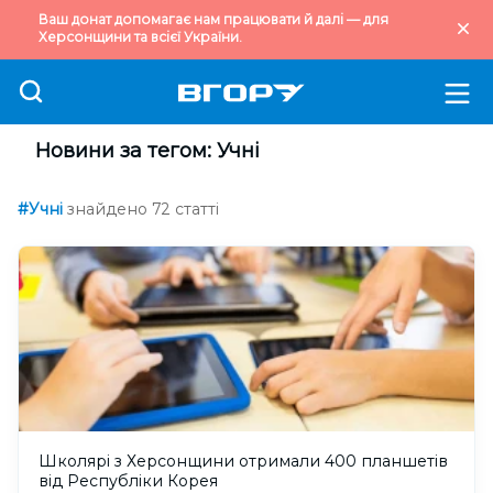
Ваш донат допомагає нам працювати й далі — для
Херсонщини та всієї України.
Новини за тегом: Учні
#Учні
знайдено 72 статті
Школярі з Херсонщини отримали 400 планшетів
від Республіки Корея