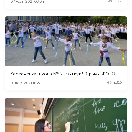
1,272
07 жов. 2021 09:34
Херсонська школа №52 святкує 50-річчя. ФОТО
4,355
01 вер. 2021 11:35