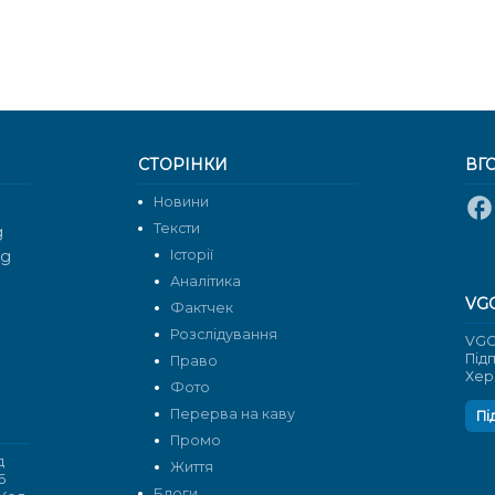
СТОРІНКИ
ВГ
Новини
Тексти
g
rg
Історії
Аналітика
VG
Фактчек
Розслідування
VGO
Під
Право
Хер
Фото
Перерва на каву
Пі
Промо
д
Життя
6
Блоги