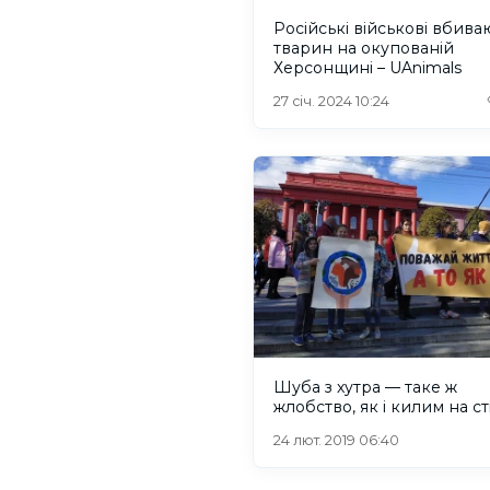
Російські військові вбива
тварин на окупованій
Херсонщині – UAnimals
27 січ. 2024 10:24
Шуба з хутра — таке ж
жлобство, як і килим на ст
24 лют. 2019 06:40