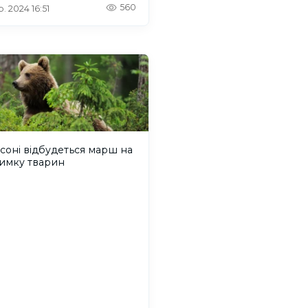
560
. 2024 16:51
соні відбудеться марш на
римку тварин