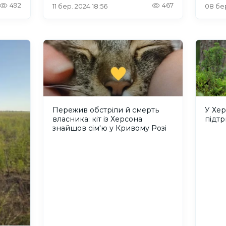
492
467
11 бер. 2024 18:56
08 бер
Пережив обстріли й смерть
У Хер
власника: кіт із Херсона
підт
знайшов сім'ю у Кривому Розі