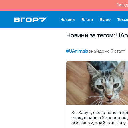
Ваш д
Новини
Блоги
Відео
Текст
Новини за тегом: UAn
#UAnimals
знайдено 7 статті
Кіт Кавун, якого волонтер
евакуювали з Херсона під
обстрілом, знайшов нову
родину