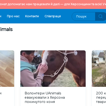
онат допомагає нам працювати й далі — для Херсонщини та всієї Ук
и
Про нас
Контакти
Cпівпраця
imals
и
Волонтери UAnimals
200 к
евакуювали з Херсона
пере
покинутого коня
твари