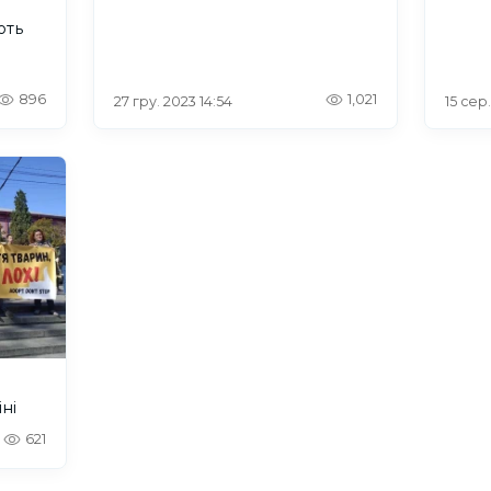
ють
896
1,021
27 гру. 2023 14:54
15 сер
іні
621