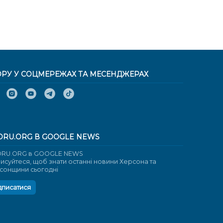
ОРУ У СОЦМЕРЕЖАХ ТА МЕСЕНДЖЕРАХ
ORU.ORG В GOOGLE NEWS
RU.ORG в GOOGLE NEWS
писуйтеся, щоб знати останні новини Херсона та
сонщини сьогодні
дписатися