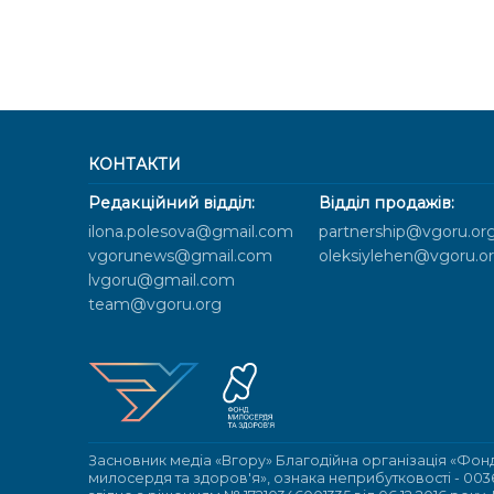
КОНТАКТИ
Редакційний відділ:
Відділ продажів:
ilona.polesova@gmail.com
partnership@vgoru.or
vgorunews@gmail.com
oleksiylehen@vgoru.o
lvgoru@gmail.com
team@vgoru.org
Засновник медіа «Вгору» Благодійна організація «Фон
милосердя та здоров'я», ознака неприбутковості - 003