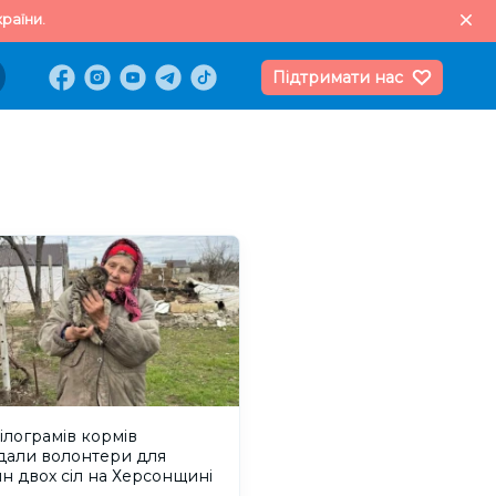
раїни.
Підтримати нас
ілограмів кормів
дали волонтери для
н двох сіл на Херсонщині