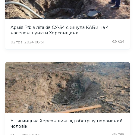
Армія РФ з літаків СУ-34 скинула КАБи на 4
населені пункти Херсонщини
654
02 тра. 2024 08:51
У Тягинці на Херсонщині від обстрілу поранений
чоловік
358