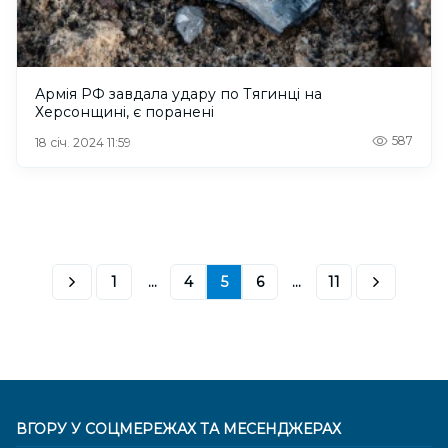
Армія РФ завдала удару по Тягинці на
Херсонщині, є поранені
587
18 січ. 2024 11:59
1
...
4
5
6
...
11
ВГОРУ У СОЦМЕРЕЖАХ ТА МЕСЕНДЖЕРАХ