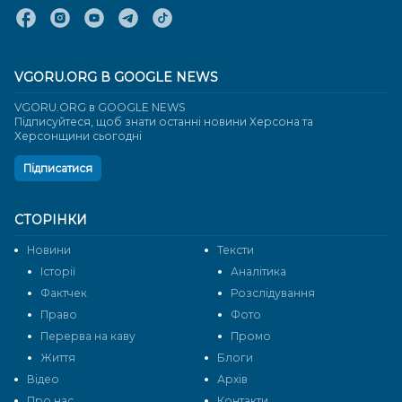
VGORU.ORG В GOOGLE NEWS
VGORU.ORG в GOOGLE NEWS
Підписуйтеся, щоб знати останні новини Херсона та
Херсонщини сьогодні
Підписатися
СТОРІНКИ
Новини
Тексти
Історії
Аналітика
Фактчек
Розслідування
Право
Фото
Перерва на каву
Промо
Життя
Блоги
Відео
Архів
Про нас
Контакти