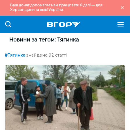
Ваш донат допомагає нам працювати й далі — для
Херсонщини та всієї України.
Новини за тегом: Тягинка
#Тягинка
знайдено 92 статті