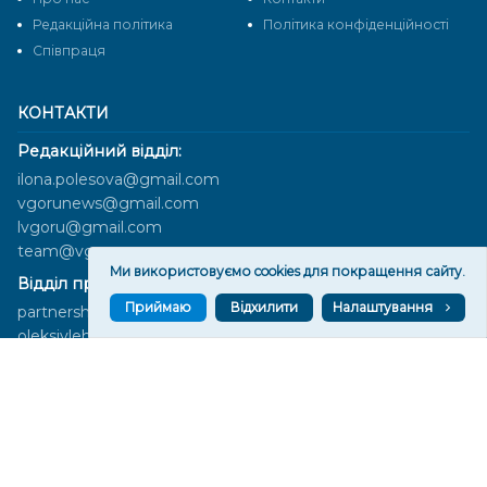
Редакційна політика
Політика конфіденційності
Cпівпраця
КОНТАКТИ
Редакційний відділ:
ilona.polesova@gmail.com
vgorunews@gmail.com
lvgoru@gmail.com
team@vgoru.org
Ми використовуємо cookies для покращення сайту.
Відділ продажів:
Приймаю
Відхилити
Налаштування
partnership@vgoru.org
oleksiylehen@vgoru.org