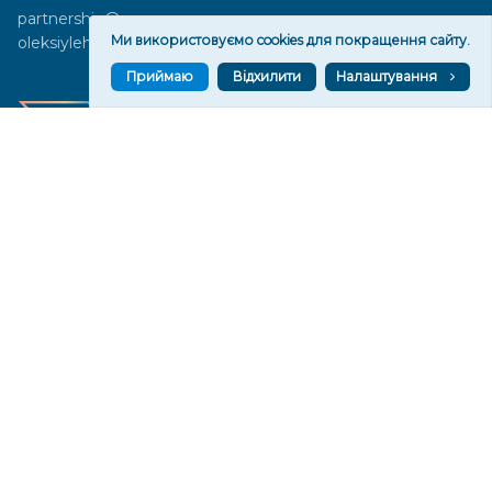
partnership@vgoru.org
Ми використовуємо cookies для покращення сайту.
oleksiylehen@vgoru.org
Приймаю
Відхилити
Налаштування
Засновник медіа «Вгору» Благодійна організація «Фонд
милосердя та здоров'я», ознака неприбутковості - 0036 згідно з
рішенням № 17210346001335 від 06.12.2016 року. Код ЄДРПОУ:
01497439. Основна діяльність – захист прав людини, кампанії
едвокасі, інформаційні кампанії. Місія БО «Фонд милосердя та
здоров’я» – сприяти зміцненню поваги до людської гідності та
прав людини в українському суспільстві, давати знання і надихати
громадян України на активні і відповідальні дії для реалізації
принципів верховенства права і утвердження демократичних
цінностей. Керівними органами БО «Фонд милосердя та
здоров’я» є: загальні збори та правління на чолі з головою
правління. Управління поточною діяльністю здійснює
виконавчий директор – Алла Тютюнник.
© 2026 Медіаплатформа "Вгору". Використання матеріалів сайту
vgoru.org лише за умови активного посилання на конкретний
матеріал не нижче другого абзацу.