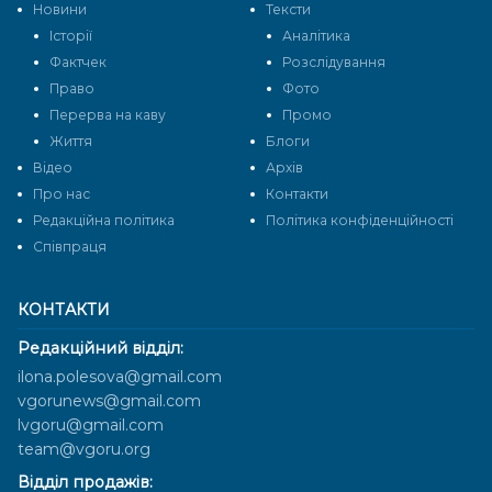
Новини
Тексти
Історії
Аналітика
Фактчек
Розслідування
Право
Фото
Перерва на каву
Промо
Життя
Блоги
Відео
Архів
Про нас
Контакти
Редакційна політика
Політика конфіденційності
Cпівпраця
КОНТАКТИ
Редакційний відділ:
ilona.polesova@gmail.com
vgorunews@gmail.com
lvgoru@gmail.com
team@vgoru.org
Відділ продажів: