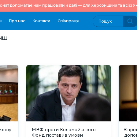
онат допомагає нам працювати й далі — для Херсонщини та всієї Ук
и
Про нас
Контакти
Cпівпраця
анш
звізу
МВФ проти Коломойського —
Єврок
Фонд поставив умови
допом