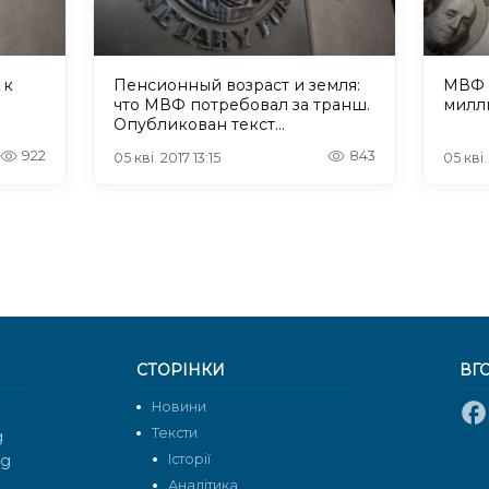
 к
Пенсионный возраст и земля:
МВФ 
что МВФ потребовал за транш.
милл
Опубликован текст
меморандума
922
843
05 кві. 2017 13:15
05 кві.
СТОРІНКИ
ВГ
Новини
Тексти
g
rg
Історії
Аналітика