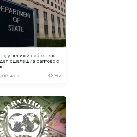
нці у великій небезпеці:
деп ошелешив раптовою
ою
745
 2017 14:00