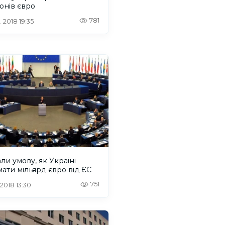
онів євро
781
. 2018 19:35
ли умову, як Україні
ати мільярд євро від ЄС
751
 2018 13:30