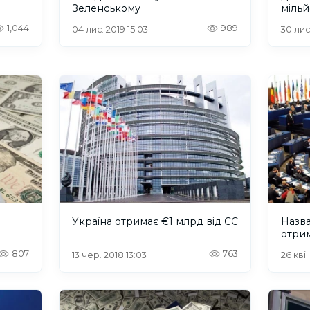
Зеленському
мільй
1,044
989
04 лис. 2019 15:03
30 лис
Україна отримає €1 млрд від ЄС
Назва
отрим
807
763
13 чер. 2018 13:03
26 кві.