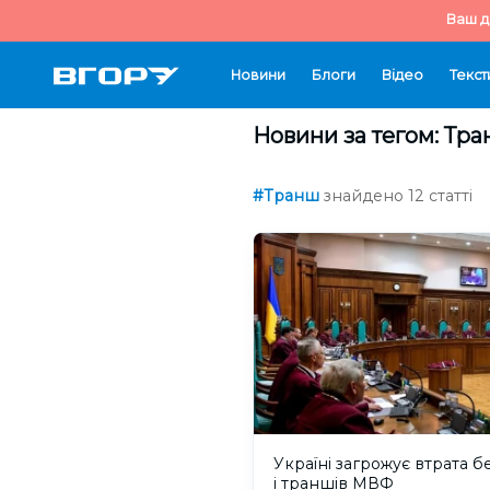
Ваш д
Новини
Блоги
Відео
Текст
Новини за тегом: Тр
#Транш
знайдено 12 статті
Україні загрожує втрата бе
і траншів МВФ