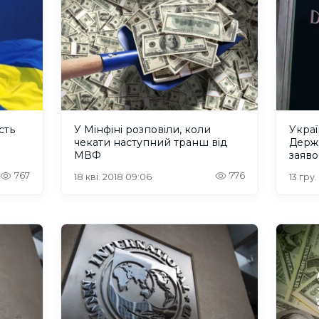
сть
У Мінфіні розповіли, коли
Украї
чекати наступний транш від
Держ
МВФ
заяв
767
776
18 кві. 2018 09:06
13 гру.