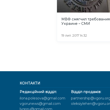
МВФ смягчил требования
Украине – СМИ
19 лип. 2017 14:32
КОНТАКТИ
Редакційний відділ:
Відділ продажів:
ilona.polesova@gmail.com
partnership@vgoru.or
vgorunews@gmail.com
oleksiylehen@vgoru.o
lvgoru@gmail.com