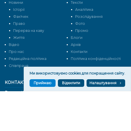
Новини
Тексти
Історії
Аналітика
Фактчек
Розслідування
Право
Фото
Перерва на каву
Промо
Життя
Блоги
Відео
Архів
Про нас
Контакти
Редакційна політика
Політика конфіденційності
Cпівпраця
Ми використовуємо cookies для покращення сайту.
КОНТАКТИ
Приймаю
Відхилити
Налаштування
Редакційний відділ:
ilona.polesova@gmail.com
vgorunews@gmail.com
lvgoru@gmail.com
team@vgoru.org
Відділ продажів: