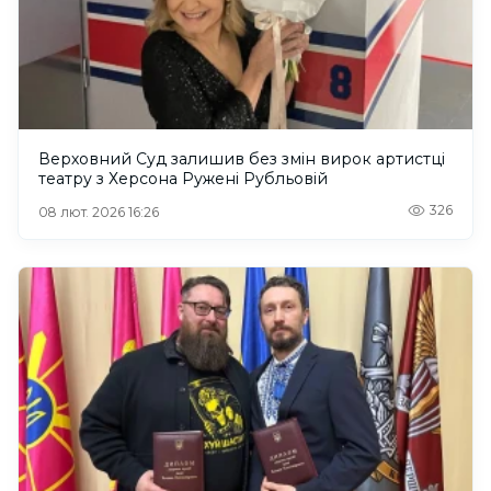
Верховний Суд залишив без змін вирок артистці
театру з Херсона Ружені Рубльовій
326
08 лют. 2026 16:26