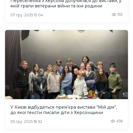
Переселенка з Херсона долучилася до вистави, у
якій грали ветерани війни та їхні родини
512
07 гру. 2025 19:04
У Києві відбудеться премʼєра вистави “Мій дім”,
до якої тексти писали діти з Херсонщини
456
05 гру. 2025 18:32