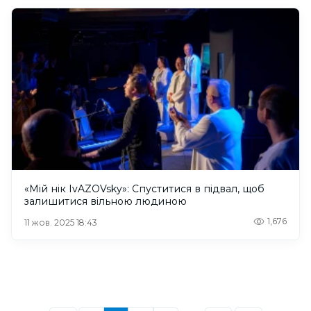
«Мій нік IvAZOVsky»: Спуститися в підвал, щоб
залишитися вільною людиною
1,676
11 жов. 2025 18:43