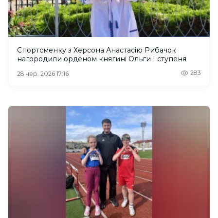
Спортсменку з Херсона Анастасію Рибачок
нагородили орденом княгині Ольги І ступеня
283
28 чер. 2026 17:16