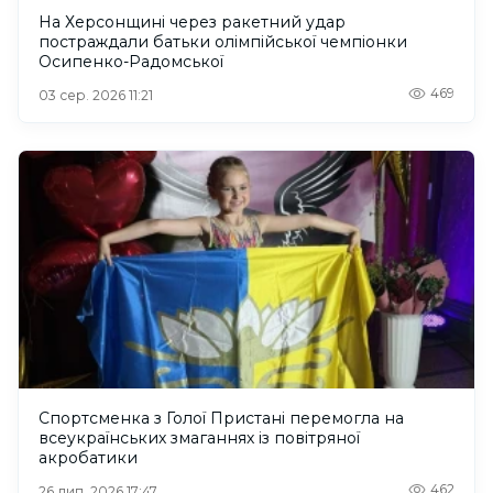
На Херсонщині через ракетний удар
постраждали батьки олімпійської чемпіонки
Осипенко-Радомської
469
03 сер. 2026 11:21
Спортсменка з Голої Пристані перемогла на
всеукраїнських змаганнях із повітряної
акробатики
462
26 лип. 2026 17:47