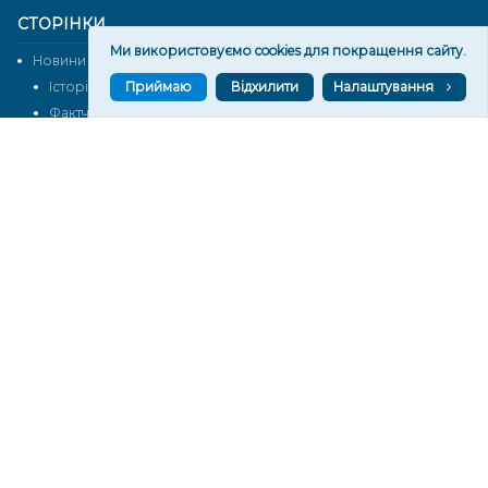
СТОРІНКИ
Ми використовуємо cookies для покращення сайту.
Новини
Тексти
Приймаю
Відхилити
Налаштування
Історії
Аналітика
Фактчек
Розслідування
Право
Фото
Перерва на каву
Промо
Життя
Блоги
Відео
Архів
Про нас
Контакти
Редакційна політика
Політика конфіденційності
Cпівпраця
КОНТАКТИ
Редакційний відділ:
ilona.polesova@gmail.com
vgorunews@gmail.com
lvgoru@gmail.com