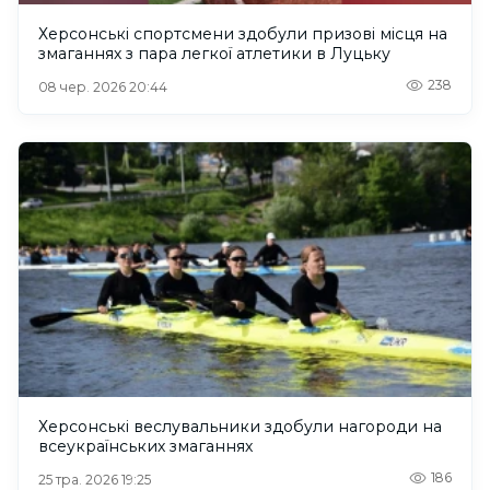
Херсонські спортсмени здобули призові місця на
змаганнях з пара легкої атлетики в Луцьку
238
08 чер. 2026 20:44
Херсонські веслувальники здобули нагороди на
всеукраїнських змаганнях
186
25 тра. 2026 19:25