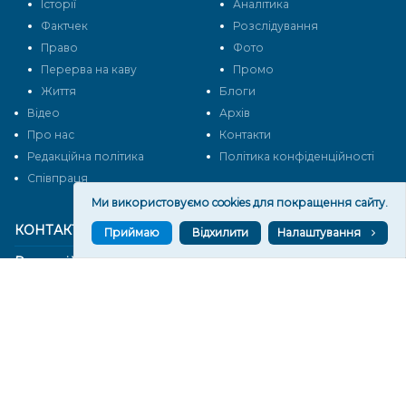
Історії
Аналітика
Фактчек
Розслідування
Право
Фото
Перерва на каву
Промо
Життя
Блоги
Відео
Архів
Про нас
Контакти
Редакційна політика
Політика конфіденційності
Cпівпраця
Ми використовуємо cookies для покращення сайту.
КОНТАКТИ
Приймаю
Відхилити
Налаштування
Редакційний відділ:
ilona.polesova@gmail.com
vgorunews@gmail.com
lvgoru@gmail.com
team@vgoru.org
Відділ продажів:
partnership@vgoru.org