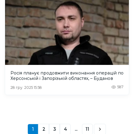
Росія планує продовжити виконання операцій по
Херсонській і Запорізькій областях, – Буданов
587
28 гру. 2025 15:58
1
2
3
4
...
11